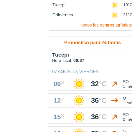
Tucepi
+19°
Crikvenica
+21°
todos los centros turístico
Pronóstico para 24 horas
Tucepi
Hora local:
06:37
07 AGOSTO, VIERNES
SO
32
°
C
09
00
1 m/
O
36
°
C
12
00
1 m/
SO
36
°
C
15
00
0 m/
SE
00