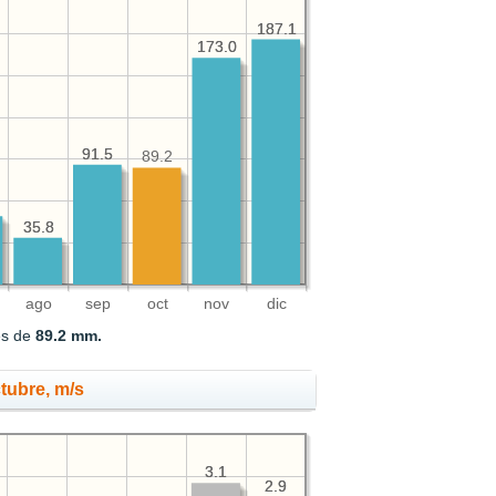
187.1
187.1
173.0
173.0
91.5
91.5
89.2
35.8
35.8
ago
sep
oct
nov
dic
es de
89.2 mm.
ctubre, m/s
3.1
3.1
2.9
2.9