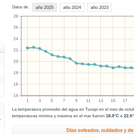
Datos de:
año 2025
año 2024
año 2023
28
26
24
22
20
18
16
14
1
3
5
7
9
11
13
15
17
La temperatura promedio del agua en Tucepi en el mes de octu
temperaturas mínima y máxima en el mar fueron
18.0°C
e
22.5
Días soleados, nublados y de 