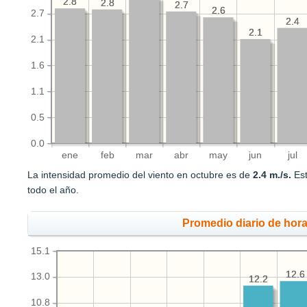
2.8
2.8
2.8
2.8
2.7
2.7
2.6
2.6
2.7
2.4
2.4
2.1
2.1
2.1
1.6
1.1
0.5
0.0
ene
feb
mar
abr
may
jun
jul
La intensidad promedio del viento en octubre es de
2.4 m./s.
Est
todo el año.
Promedio diario de hora
15.1
12.6
12.6
13.0
12.2
12.2
10.8