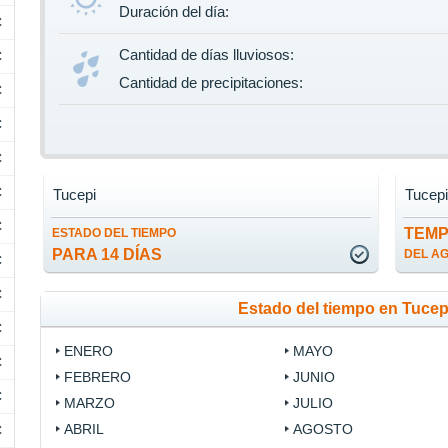
Duración del día:
C
Cantidad de días lluviosos:
C
Cantidad de precipitaciones:
C
C
C
C
Tucepi
Tucep
C
TEM
ESTADO DEL TIEMPO
PARA 14 DÍAS
DEL A
C
C
Estado del tiempo en Tucep
C
ENERO
MAYO
C
FEBRERO
JUNIO
C
MARZO
JULIO
ABRIL
AGOSTO
C