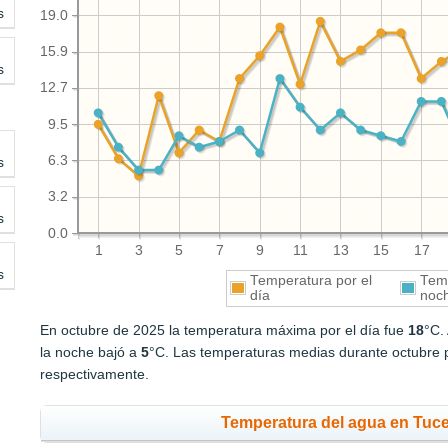
s
19.0
15.9
s
12.7
9.5
6.3
s
3.2
s
0.0
1
3
5
7
9
11
13
15
17
s
Temperatura por el
Temp
día
noc
En octubre de 2025 la temperatura máxima por el día fue
18
°C.
la noche bajó a
5
°C. Las temperaturas medias durante octubre p
respectivamente.
Temperatura del agua en Tuce