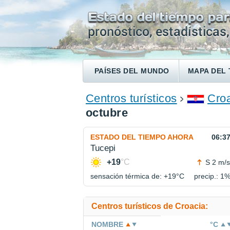
PAÍSES DEL MUNDO
MAPA DEL 
ENCONTRAR UN HOTEL
Centros turísticos
Cro
octubre
ESTADO DEL TIEMPO AHORA
06:3
Tucepi
+19
°C
S 2 m/s
sensación térmica de: +19°
C
precip.: 1
Centros turísticos de Croacia:
NOMBRE
°C