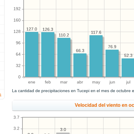
192
160
127.0
127.0
126.3
126.3
128
117.6
117.6
110.2
110.2
96
76.9
76.9
66.3
66.3
64
52.3
52.3
32
0
ene
feb
mar
abr
may
jun
jul
La cantidad de precipitaciones en Tucepi en el mes de octubre 
s
Velocidad del viento en o
3.7
3.2
3.0
3.0