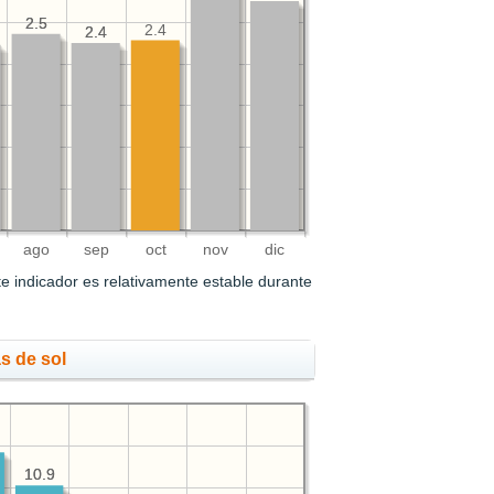
2.5
2.5
2.4
2.4
2.4
ago
sep
oct
nov
dic
e indicador es relativamente estable durante
s de sol
10.9
10.9