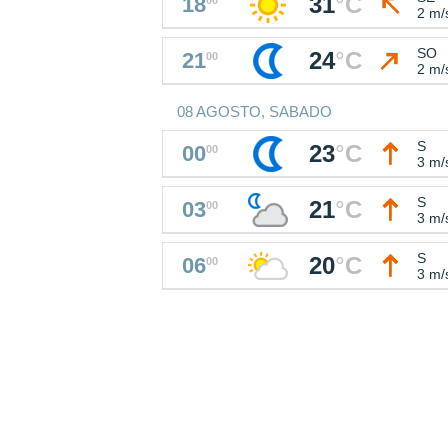
31
°
C
18
2 m/
SO
24
°
C
21
00
2 m/
08 AGOSTO, SABADO
S
23
°
C
00
00
3 m/
S
21
°
C
03
00
3 m/
S
20
°
C
06
00
3 m/