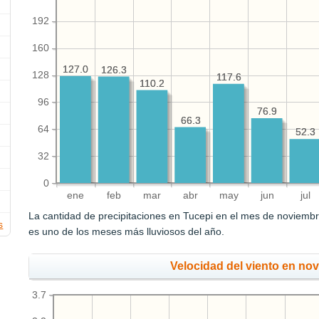
192
160
127.0
127.0
126.3
126.3
128
117.6
117.6
110.2
110.2
96
76.9
76.9
66.3
66.3
64
52.3
52.3
32
0
ene
feb
mar
abr
may
jun
jul
La cantidad de precipitaciones en Tucepi en el mes de noviemb
s
es uno de los meses más lluviosos del año.
Velocidad del viento en no
3.7