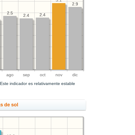
3.1
2.9
2.9
2.5
2.5
2.4
2.4
2.4
2.4
ago
sep
oct
nov
dic
Este indicador es relativamente estable
s de sol