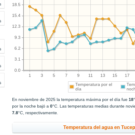
s
18.5
15.4
s
12.3
9.3
6.2
s
3.1
s
0.0
1
3
5
7
9
11
13
15
17
s
Temperatura por el
Temp
día
noc
En noviembre de 2025 la temperatura máxima por el día fue
18
por la noche bajó a
0
°C. Las temperaturas medias durante novie
7.8
°C, respectivamente.
Temperatura del agua en Tucep