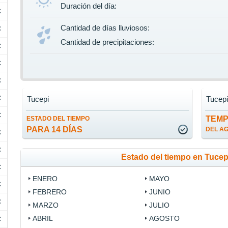
Duración del día:
C
Cantidad de días lluviosos:
C
Cantidad de precipitaciones:
C
C
C
C
Tucepi
Tucep
C
TEM
ESTADO DEL TIEMPO
PARA 14 DÍAS
DEL A
C
C
Estado del tiempo en Tucep
C
ENERO
MAYO
C
FEBRERO
JUNIO
C
MARZO
JULIO
ABRIL
AGOSTO
C