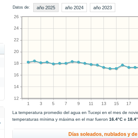
Datos de:
año 2025
año 2024
año 2023
26
24
22
20
18
16
14
12
1
3
5
7
9
11
13
15
17
La temperatura promedio del agua en Tucepi en el mes de nov
temperaturas mínima y máxima en el mar fueron
16.4°C
e
18.4
Días soleados, nublados y de 