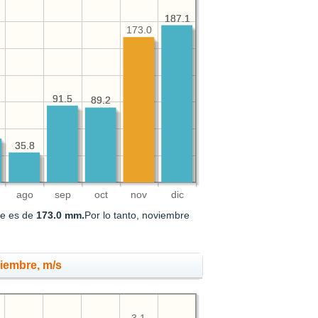
187.1
187.1
173.0
91.5
91.5
89.2
89.2
35.8
35.8
ago
sep
oct
nov
dic
re es de
173.0 mm.
Por lo tanto, noviembre
viembre, m/s