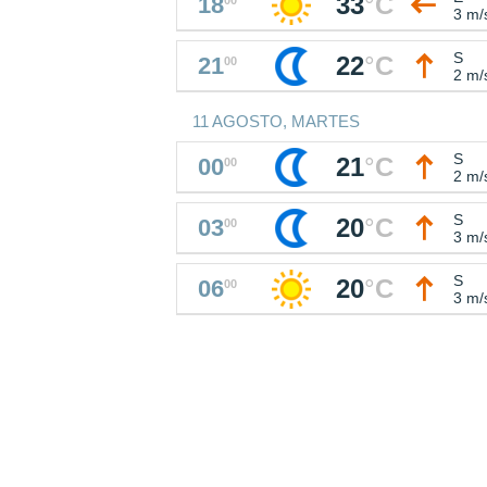
33
°
C
18
3 m/
S
22
°
C
21
00
2 m/
11 AGOSTO, MARTES
S
21
°
C
00
00
2 m/
S
20
°
C
03
00
3 m/
S
20
°
C
06
00
3 m/