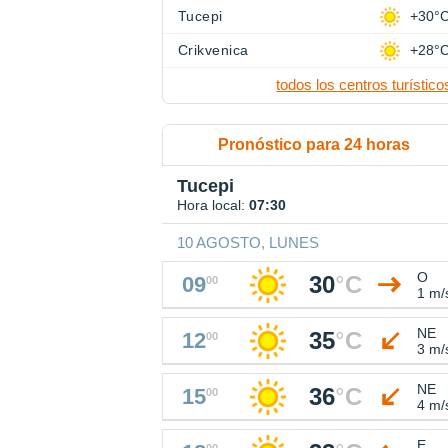
Tucepi
+30°
Crikvenica
+28°
todos los centros turístico
Pronóstico para 24 horas
Tucepi
Hora local:
07:30
10 AGOSTO, LUNES
O
30
°
C
09
00
1 m/
NE
35
°
C
12
00
3 m/
NE
36
°
C
15
00
4 m/
E
00