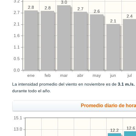
3.2
3.0
3.0
2.8
2.8
2.8
2.8
2.7
2.7
2.6
2.6
2.7
2.4
2.4
2.1
2.1
2.1
1.6
1.1
0.5
0.0
ene
feb
mar
abr
may
jun
jul
La intensidad promedio del viento en noviembre es de
3.1 m./s.
durante todo el año.
Promedio diario de hora
15.1
12.6
12.6
13.0
12.2
12.2