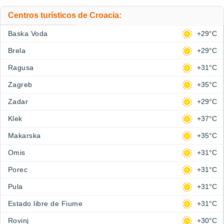
Centros turísticos de Croacia:
Baska Voda
+29°C
Brela
+29°C
Ragusa
+31°C
Zagreb
+35°C
Zadar
+29°C
Klek
+37°C
Makarska
+35°C
Omis
+31°C
Porec
+31°C
Pula
+31°C
Estado libre de Fiume
+31°C
Rovinj
+30°C