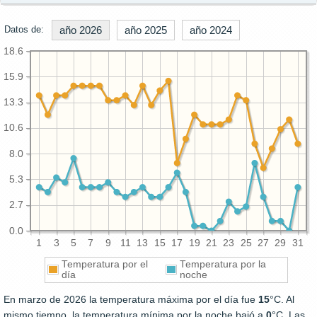
Datos de:
año 2026
año 2025
año 2024
18.6
15.9
13.3
10.6
8.0
5.3
2.7
0.0
1
3
5
7
9
11
13
15
17
19
21
23
25
27
29
31
Temperatura por el
Temperatura por la
día
noche
En marzo de 2026 la temperatura máxima por el día fue
15
°C. Al
mismo tiempo, la temperatura mínima por la noche bajó a
0
°C. Las