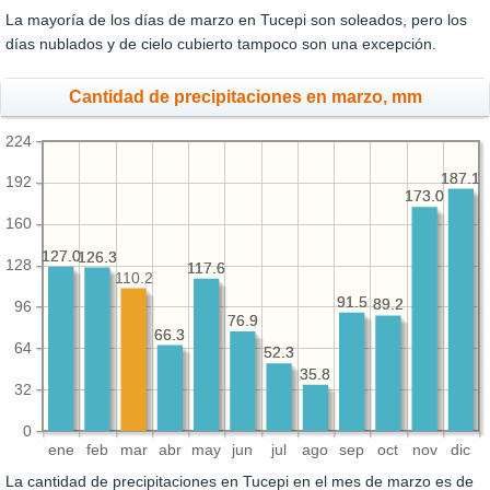
La mayoría de los días de marzo en Tucepi son soleados, pero los
días nublados y de cielo cubierto tampoco son una excepción.
Cantidad de precipitaciones en marzo, mm
224
187.1
187.1
192
173.0
173.0
160
127.0
127.0
126.3
126.3
128
117.6
117.6
110.2
91.5
91.5
89.2
89.2
96
76.9
76.9
66.3
66.3
64
52.3
52.3
35.8
35.8
32
0
ene
feb
mar
abr
may
jun
jul
ago
sep
oct
nov
dic
La cantidad de precipitaciones en Tucepi en el mes de marzo es de