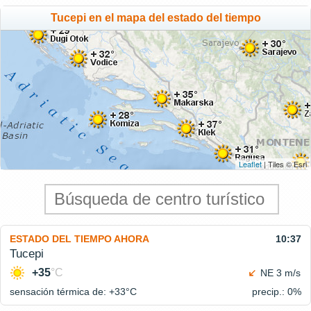
Tucepi en el mapa del estado del tiempo
Leaflet
| Tiles © Esri
ESTADO DEL TIEMPO AHORA
10:37
Tucepi
+35
°C
NE 3 m/s
sensación térmica de: +33°
C
precip.: 0%