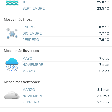
JULIO
25.0
°C
SEPTIEMBRE
23.5
°C
Meses más
fríos
:
ENERO
6.2
°C
DICIEMBRE
7.7
°C
FEBRERO
7.9
°C
Meses más
lluviosos
:
MAYO
7
días
NOVIEMBRE
7
días
MARZO
6
días
Meses más
ventosos
:
MARZO
3.1
m/s
NOVIEMBRE
3.0
m/s
FEBRERO
2.9
m/s