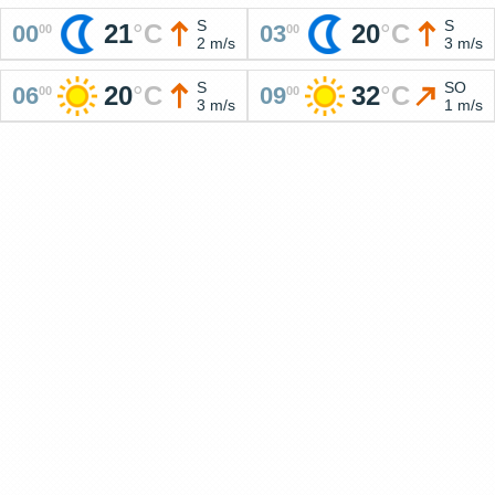
S
S
21
°
C
20
°
C
00
03
00
00
2 m/s
3 m/s
S
SO
20
°
C
32
°
C
06
09
00
00
3 m/s
1 m/s