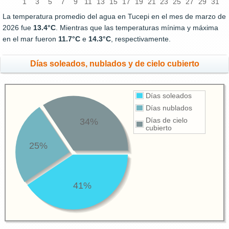
1
3
5
7
9
11
13
15
17
19
21
23
25
27
29
31
La temperatura promedio del agua en Tucepi en el mes de marzo de
2026 fue
13.4°C
. Mientras que las temperaturas mínima y máxima
en el mar fueron
11.7°C
e
14.3°C
, respectivamente.
Días soleados, nublados y de cielo cubierto
Días soleados
Días nublados
34%
Días de cielo
cubierto
25%
41%