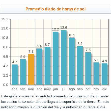
Promedio diario de horas de sol
15.1
12.6
12.6
13.0
12.2
12.2
10.9
10.9
10.8
8.9
8.9
8.7
8.7
8.4
8.4
8.6
7.5
7.5
7.1
6.5
5.9
5.9
5.1
5.1
4.9
4.9
4.7
4.7
4.3
2.2
0.0
ene
feb
mar
abr
may
jun
jul
ago
sep
oct
nov
dic
Este gráfico muestra la cantidad promedio de horas por día durante
las cuales la luz solar directa llega a la superficie de la tierra. En este
indicador influyen la duración del día y la nubosidad durante el día.