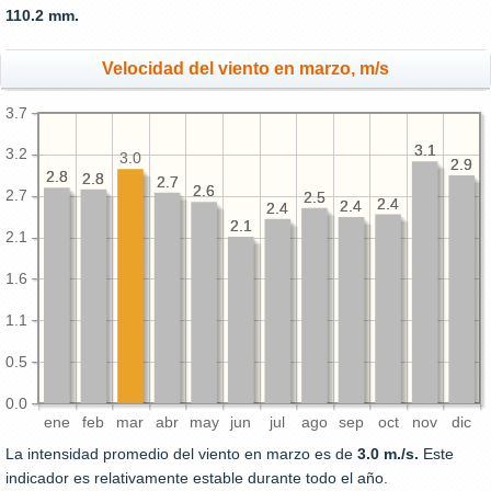
110.2 mm.
Velocidad del viento en marzo, m/s
3.7
3.1
3.1
3.2
3.0
2.9
2.9
2.8
2.8
2.8
2.8
2.7
2.7
2.6
2.6
2.7
2.5
2.5
2.4
2.4
2.4
2.4
2.4
2.4
2.1
2.1
2.1
1.6
1.1
0.5
0.0
ene
feb
mar
abr
may
jun
jul
ago
sep
oct
nov
dic
La intensidad promedio del viento en marzo es de
3.0 m./s.
Este
indicador es relativamente estable durante todo el año.