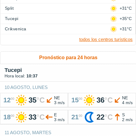
Split
+31°C
Tucepi
+35°C
Crikvenica
+31°C
todos los centros turísticos
Pronóstico para 24 horas
Tucepi
Hora local:
10:37
10 AGOSTO, LUNES
NE
NE
35
°
C
36
°
C
12
15
00
00
3 m/s
4 m/s
E
S
33
°
C
22
°
C
18
21
00
00
3 m/s
2 m/s
11 AGOSTO, MARTES