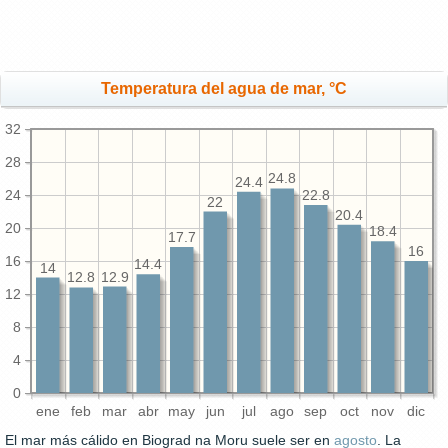
Temperatura del agua de mar, °C
32
28
24.8
24.4
24
22.8
22
20.4
20
18.4
17.7
16
16
14.4
14
12.9
12.8
12
8
4
0
ene
feb
mar
abr
may
jun
jul
ago
sep
oct
nov
dic
El mar más cálido en Biograd na Moru suele ser en
agosto
. La