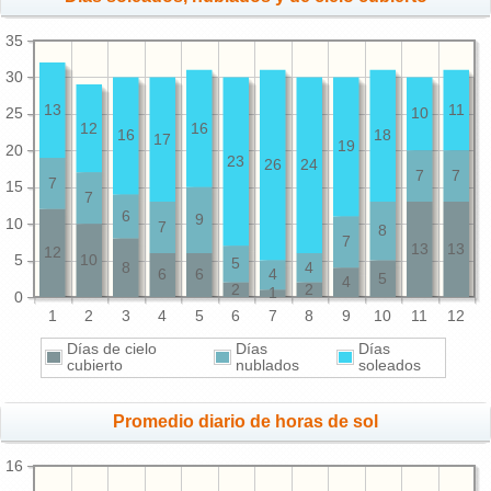
35
30
13
11
25
10
12
16
16
18
17
19
20
23
26
24
7
7
7
15
7
6
9
10
7
8
7
13
13
12
5
10
5
8
4
6
6
4
5
4
2
2
1
0
1
2
3
4
5
6
7
8
9
10
11
12
Días de cielo
Días
Días
cubierto
nublados
soleados
Promedio diario de horas de sol
16