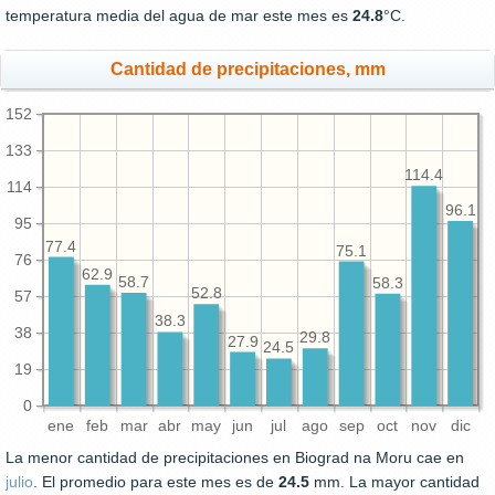
temperatura media del agua de mar este mes es
24.8
°C.
Cantidad de precipitaciones, mm
152
133
114.4
114
96.1
95
77.4
75.1
76
62.9
58.7
58.3
52.8
57
38.3
38
29.8
27.9
24.5
19
0
ene
feb
mar
abr
may
jun
jul
ago
sep
oct
nov
dic
La menor cantidad de precipitaciones en Biograd na Moru cae en
julio
. El promedio para este mes es de
24.5
mm. La mayor cantidad