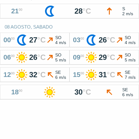
S
28
°
C
21
00
2 m/s
08 AGOSTO, SABADO
SO
SO
27
°
C
26
°
C
00
03
00
00
4 m/s
4 m/s
SO
SO
26
°
C
29
°
C
06
09
00
00
5 m/s
5 m/s
SE
SE
32
°
C
31
°
C
12
15
00
00
6 m/s
7 m/s
SE
30
°
C
18
00
6 m/s