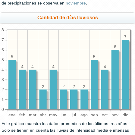
de precipitaciones se observa en
noviembre
.
Cantidad de días lluviosos
8
7
7
6
6
5
5
5
4
4
4
4
4
3
2
2
2
2
2
1
0
ene
feb
mar
abr
may
jun
jul
ago
sep
oct
nov
dic
Este gráfico muestra los datos promedios de los últimos tres años.
Solo se tienen en cuenta las lluvias de intensidad media e intensas