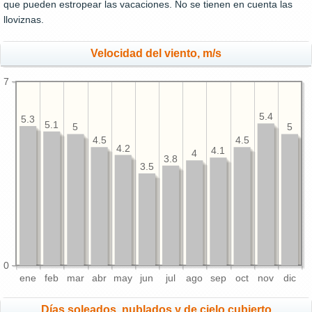
que pueden estropear las vacaciones. No se tienen en cuenta las
lloviznas.
Velocidad del viento, m/s
7
5.4
5.3
5.1
5
5
4.5
4.5
4.2
4.1
4
3.8
3.5
0
ene
feb
mar
abr
may
jun
jul
ago
sep
oct
nov
dic
Días soleados, nublados y de cielo cubierto