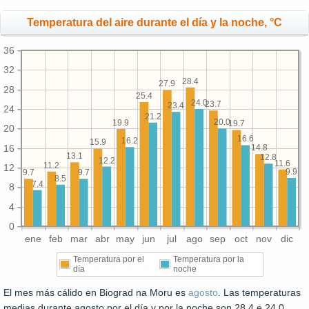
Temperatura del aire durante el día y la noche, °C
36
32
28.4
27.9
28
25.4
24.0
23.7
23.4
24
21.2
20.0
19.9
19.7
20
16.6
16.2
15.9
16
14.8
13.1
12.8
12.2
11.6
11.2
12
9.9
9.7
9.7
8.5
7.4
8
4
0
ene
feb
mar
abr
may
jun
jul
ago
sep
oct
nov
dic
Temperatura por el
Temperatura por la
día
noche
El mes más cálido en Biograd na Moru es
agosto
. Las temperaturas
medias durante agosto por el día y por la noche son 28.4 e 24.0,