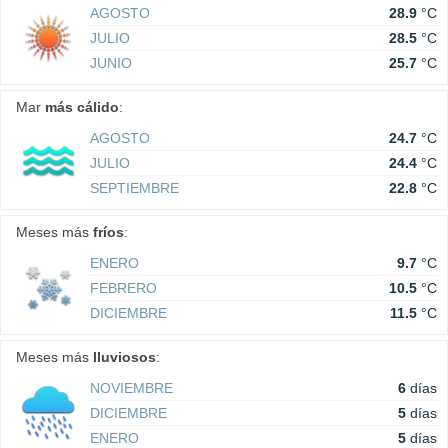
AGOSTO
28.9
°C
JULIO
28.5
°C
JUNIO
25.7
°C
Mar
más cálido
:
AGOSTO
24.7
°C
JULIO
24.4
°C
SEPTIEMBRE
22.8
°C
Meses más
fríos
:
ENERO
9.7
°C
FEBRERO
10.5
°C
DICIEMBRE
11.5
°C
Meses más
lluviosos
:
NOVIEMBRE
6
días
DICIEMBRE
5
días
ENERO
5
días