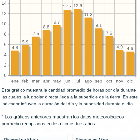
14
12.9
12.7
12
11.2
9.7
10
9.1
8.8
7.6
7.5
8
5.9
6
4.9
4.8
4.6
4
2
0
ene
feb
mar
abr
may
jun
jul
ago
sep
oct
nov
dic
Este gráfico muestra la cantidad promedio de horas por día durante
las cuales la luz solar directa llega a la superficie de la tierra. En este
indicador influyen la duración del día y la nubosidad durante el día.
* Los gráficos anteriores muestran los datos meteorológicos
promedio recopilados en los últimos tres años.
Biograd na Moru
Biograd na Moru