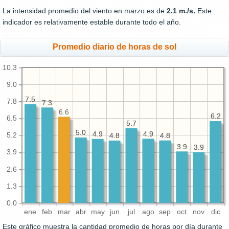
La intensidad promedio del viento en marzo es de
2.1 m./s.
Este
indicador es relativamente estable durante todo el año.
Promedio diario de horas de sol
10.3
9.0
7.5
7.5
7.8
7.3
7.3
6.6
6.2
6.2
6.5
5.7
5.7
5.0
5.0
4.9
4.9
4.9
4.9
5.2
4.8
4.8
4.8
4.8
3.9
3.9
3.9
3.9
3.9
2.6
1.3
0.0
ene
feb
mar
abr
may
jun
jul
ago
sep
oct
nov
dic
Este gráfico muestra la cantidad promedio de horas por día durante