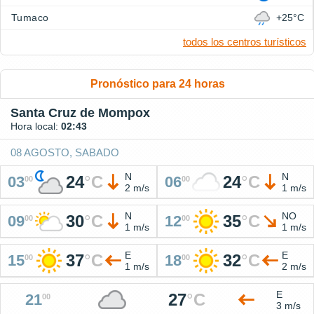
Tumaco
+25°C
todos los centros turísticos
Pronóstico para 24 horas
Santa Cruz de Mompox
Hora local:
02:43
08 AGOSTO, SABADO
N
N
24
°
C
24
°
C
03
06
00
00
2 m/s
1 m/s
N
NO
30
°
C
35
°
C
09
12
00
00
1 m/s
1 m/s
E
E
37
°
C
32
°
C
15
18
00
00
1 m/s
2 m/s
E
27
°
C
21
00
3 m/s