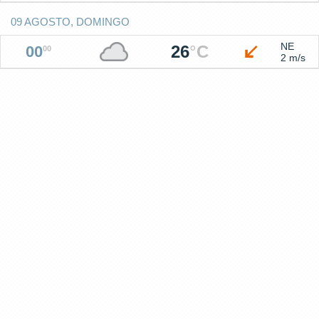
09 AGOSTO, DOMINGO
NE
26
°
C
00
00
2 m/s