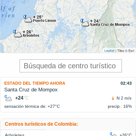
Leaflet
| Tiles © Esri
ESTADO DEL TIEMPO AHORA
02:43
Santa Cruz de Mompox
+24
°C
N 2 m/s
sensación térmica de: +27°
C
precip.: 16%
Centros turísticos de Colombia:
Arboletes
+26°C