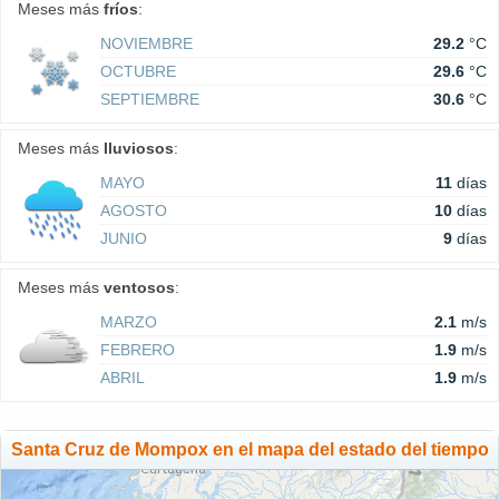
Meses más
fríos
:
NOVIEMBRE
29.2
°C
OCTUBRE
29.6
°C
SEPTIEMBRE
30.6
°C
Meses más
lluviosos
:
MAYO
11
días
AGOSTO
10
días
JUNIO
9
días
Meses más
ventosos
:
MARZO
2.1
m/s
FEBRERO
1.9
m/s
ABRIL
1.9
m/s
Santa Cruz de Mompox en el mapa del estado del tiempo