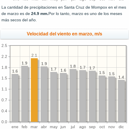
La cantidad de precipitaciones en Santa Cruz de Mompox en el mes
de marzo es de
24.9 mm.
Por lo tanto, marzo es uno de los meses
más secos del año.
Velocidad del viento en marzo, m/s
2.5
2.1
2.2
1.9
1.9
1.9
1.9
1.8
1.8
1.8
1.7
1.7
1.7
1.7
1.7
1.7
1.6
1.6
1.6
1.6
1.5
1.5
1.5
1.5
1.4
1.4
1.5
1.1
0.7
0.4
0.0
ene
feb
mar
abr
may
jun
jul
ago
sep
oct
nov
dic