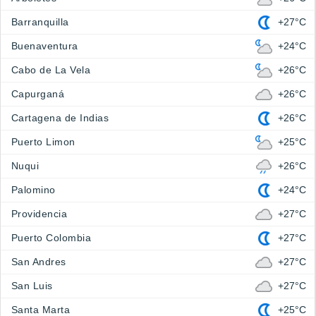
Barranquilla
+27°C
Buenaventura
+24°C
Cabo de La Vela
+26°C
Capurganá
+26°C
Cartagena de Indias
+26°C
Puerto Limon
+25°C
Nuqui
+26°C
Palomino
+24°C
Providencia
+27°C
Puerto Colombia
+27°C
San Andres
+27°C
San Luis
+27°C
Santa Marta
+25°C