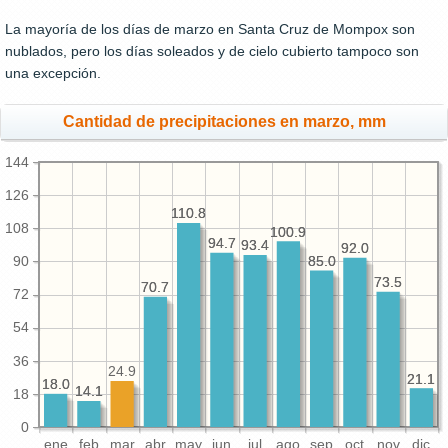
La mayoría de los días de marzo en Santa Cruz de Mompox son
nublados, pero los días soleados y de cielo cubierto tampoco son
una excepción.
Cantidad de precipitaciones en marzo, mm
144
126
110.8
110.8
108
100.9
100.9
94.7
94.7
93.4
93.4
92.0
92.0
85.0
85.0
90
73.5
73.5
70.7
70.7
72
54
36
24.9
21.1
21.1
18.0
18.0
14.1
14.1
18
0
ene
feb
mar
abr
may
jun
jul
ago
sep
oct
nov
dic