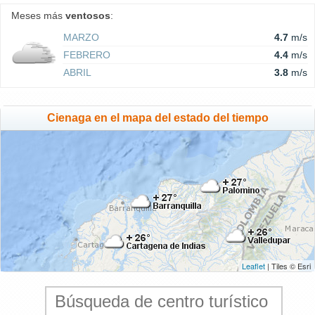
Meses más
ventosos
:
MARZO
4.7
m/s
FEBRERO
4.4
m/s
ABRIL
3.8
m/s
Cienaga en el mapa del estado del tiempo
Leaflet
| Tiles © Esri