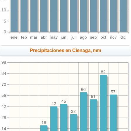
10
5
0
ene
feb
mar
abr
may
jun
jul
ago
sep
oct
nov
dic
Precipitaciones en Cienaga, mm
98
82
84
70
60
57
56
51
45
42
42
32
28
18
14