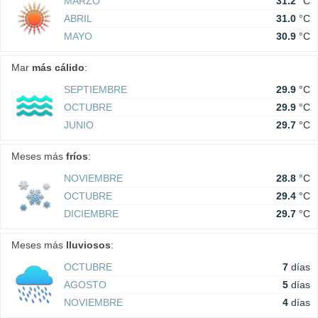
MARZO
31.2
°C
ABRIL
31.0
°C
MAYO
30.9
°C
Mar
más cálido
:
SEPTIEMBRE
29.9
°C
OCTUBRE
29.9
°C
JUNIO
29.7
°C
Meses más
fríos
:
NOVIEMBRE
28.8
°C
OCTUBRE
29.4
°C
DICIEMBRE
29.7
°C
Meses más
lluviosos
:
OCTUBRE
7
días
AGOSTO
5
días
NOVIEMBRE
4
días