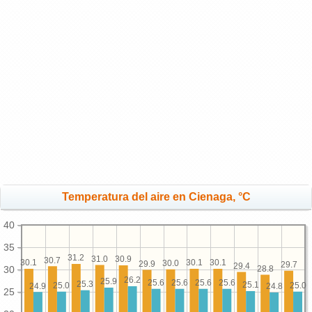
Temperatura del aire en Cienaga, °C
40
35
31.2
31.0
30.9
30.7
30.1
30.1
30.1
30.0
29.9
29.7
29.4
28.8
30
26.2
25.9
25.6
25.6
25.6
25.6
25.3
25.1
25.0
25.0
24.9
24.8
25