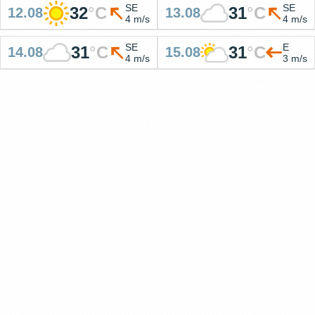
SE
SE
32
°
C
31
°
C
12.08
13.08
4 m/s
4 m/s
SE
E
31
°
C
31
°
C
14.08
15.08
4 m/s
3 m/s