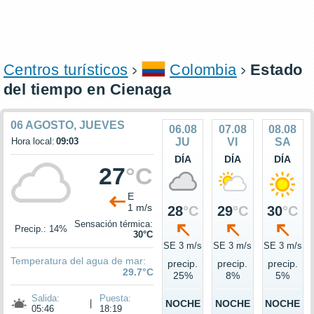
Centros turísticos
Colombia
Estado
del tiempo en Cienaga
06 AGOSTO, JUEVES
06.08
07.08
08.08
Hora local:
09:03
JU
VI
SA
DÍA
DÍA
DÍA
27
°C
E
1 m/s
28
°C
29
°C
30
°C
Sensación térmica:
Precip.: 14%
30°C
SE 3 m/s
SE 3 m/s
SE 3 m/s
Temperatura del agua de mar:
precip.
precip.
precip.
29.7°C
25%
8%
5%
Salida:
Puesta:
|
NOCHE
NOCHE
NOCHE
05:46
18:19