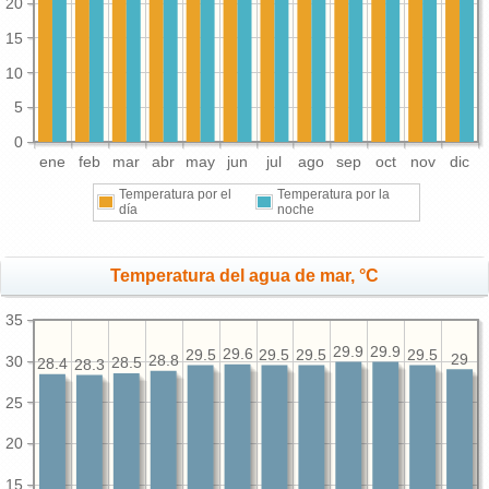
20
15
10
5
0
ene
feb
mar
abr
may
jun
jul
ago
sep
oct
nov
dic
Temperatura por el
Temperatura por la
día
noche
Temperatura del agua de mar, °C
35
29.9
29.9
29.6
29.5
29.5
29.5
29.5
29
30
28.8
28.5
28.4
28.3
25
20
15