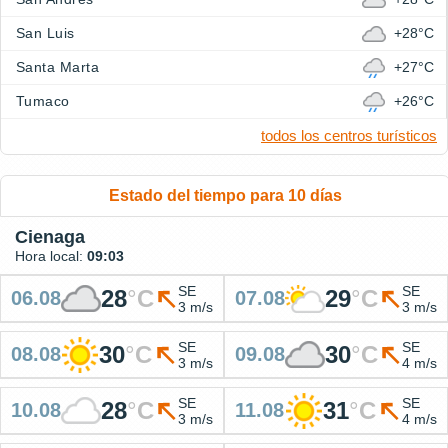
San Luis
+28°C
Santa Marta
+27°C
Tumaco
+26°C
todos los centros turísticos
Estado del tiempo para 10 días
Cienaga
Hora local:
09:03
SE
SE
28
°
C
29
°
C
06.08
07.08
3 m/s
3 m/s
SE
SE
30
°
C
30
°
C
08.08
09.08
3 m/s
4 m/s
SE
SE
28
°
C
31
°
C
10.08
11.08
3 m/s
4 m/s