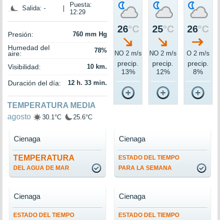
Puesta:
Salida: -
|
12:29
26
°C
25
°C
26
°C
Presión:
760 mm Hg
Humedad del
78%
aire:
NO 2 m/s
NO 2 m/s
O 2 m/s
precip.
precip.
precip.
Visibilidad:
10 km.
13%
12%
8%
Duración del día:
12 h. 33 min.
TEMPERATURA MEDIA
agosto
30.1°C
25.6°C
Cienaga
Cienaga
TEMPERATURA
ESTADO DEL TIEMPO
DEL AGUA DE MAR
PARA LA SEMANA
Cienaga
Cienaga
ESTADO DEL TIEMPO
ESTADO DEL TIEMPO