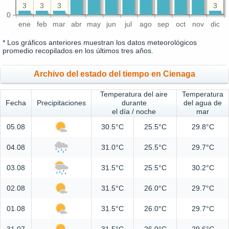
3
3
3
3
0
ene
feb
mar
abr
may
jun
jul
ago
sep
oct
nov
dic
* Los gráficos anteriores muestran los datos meteorológicos
promedio recopilados en los últimos tres años.
Archivo del estado del tiempo en Cienaga
Temperatura del aire
Temperatura
Fecha
Precipitaciones
durante
del agua de
el día / noche
mar
05.08
30.5°C
25.5°C
29.8°C
04.08
31.0°C
25.5°C
29.7°C
03.08
31.5°C
25.5°C
30.2°C
02.08
31.5°C
26.0°C
29.7°C
01.08
31.5°C
26.0°C
29.7°C