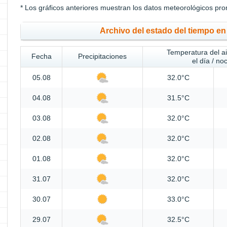
* Los gráficos anteriores muestran los datos meteorológicos pro
Archivo del estado del tiempo e
Temperatura del a
Fecha
Precipitaciones
el día / no
05.08
32.0°C
04.08
31.5°C
03.08
32.0°C
02.08
32.0°C
01.08
32.0°C
31.07
32.0°C
30.07
33.0°C
29.07
32.5°C