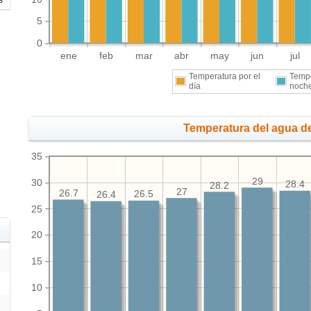
5
0
ene
feb
mar
abr
may
jun
jul
Temperatura por el
Tempe
día
noch
Temperatura del agua de
35
29
30
28.4
28.2
27
26.7
26.5
26.4
25
20
15
10