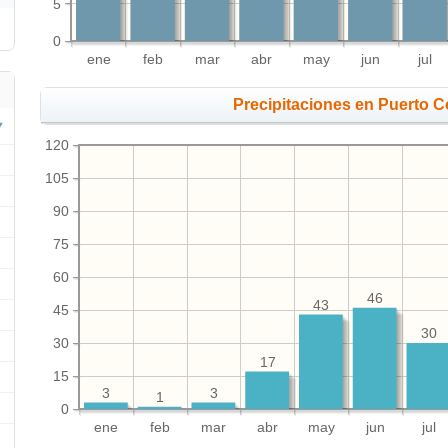
5
0
ene
feb
mar
abr
may
jun
jul
Precipitaciones en Puerto 
120
105
90
75
60
46
43
45
30
30
17
15
3
3
1
0
ene
feb
mar
abr
may
jun
jul