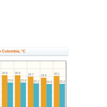
o Colombia, °C
30.6
30.6
30.1
29.7
29.0
8
25.8
25.8
25.2
25.0
24.8