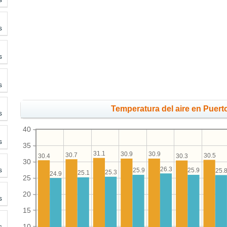
s
s
s
Temperatura del aire en Puert
s
40
s
35
31.1
30.9
30.9
30.7
30.5
30.4
30.3
30
26.3
s
25.9
25.9
25.
25.3
25.1
24.9
25
20
s
15
10
s