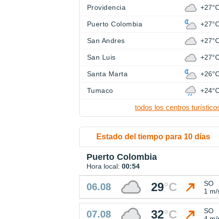
Providencia
+27°
Puerto Colombia
+27°
San Andres
+27°
San Luis
+27°
Santa Marta
+26°
Tumaco
+24°
todos los centros turístico
Estado del tiempo para 10 días
Puerto Colombia
Hora local:
00:54
SO
29
°
C
06.08
1 m/
SO
32
°
C
07.08
4 m/