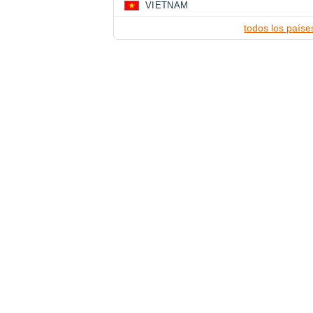
VIETNAM
todos los paíse