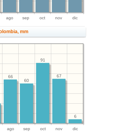
ago
sep
oct
nov
dic
Colombia, mm
91
67
66
60
6
ago
sep
oct
nov
dic