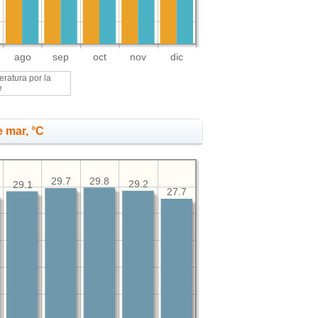
ago
sep
oct
nov
dic
ratura por la
e
 mar, °C
29.8
29.7
29.2
29.1
27.7