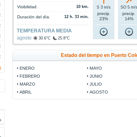
C
Visibilidad:
10 km.
S 3 m/s
SO 5 m/
precip.
precip.
C
Duración del día:
12 h. 33 min.
23%
14%
C
TEMPERATURA MEDIA
C
agosto
30.6°C
25.8°C
C
Estado del tiempo en Puerto Co
C
s
ENERO
MAYO
FEBRERO
JUNIO
MARZO
JULIO
ABRIL
AGOSTO
s
s