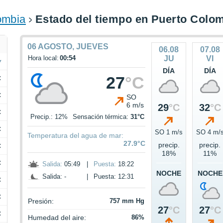
ombia
Estado del tiempo en Puerto Colo
06 AGOSTO, JUEVES
06.08
07.08
Hora local:
00:54
JU
VI
DÍA
DÍA
27
°C
C
C
SO
6 m/s
29
°C
32
°C
C
Precip.: 12%
Sensación térmica:
31°C
C
SO 1 m/s
SO 4 m/
Temperatura del agua de mar:
27.9°C
precip.
precip.
C
18%
11%
C
Salida:
05:49
|
Puesta:
18:22
NOCHE
NOCHE
Salida: -
|
Puesta: 12:31
C
C
Presión:
757 mm Hg
27
°C
27
°C
C
Humedad del aire:
86%