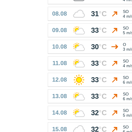
SO
31
°
C
08.08
4 m/
SO
33
°
C
09.08
5 m/
O
30
°
C
10.08
3 m/
SO
33
°
C
11.08
4 m/
SO
33
°
C
12.08
6 m/
SO
33
°
C
13.08
6 m/
SO
32
°
C
14.08
5 m/
SO
32
°
C
15.08
6 m/