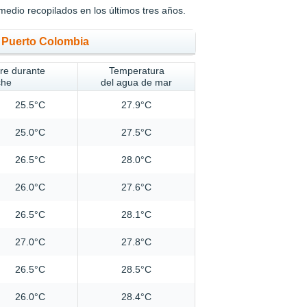
medio recopilados en los últimos tres años.
n Puerto Colombia
ire durante
Temperatura
che
del agua de mar
25.5°C
27.9°C
25.0°C
27.5°C
26.5°C
28.0°C
26.0°C
27.6°C
26.5°C
28.1°C
27.0°C
27.8°C
26.5°C
28.5°C
26.0°C
28.4°C