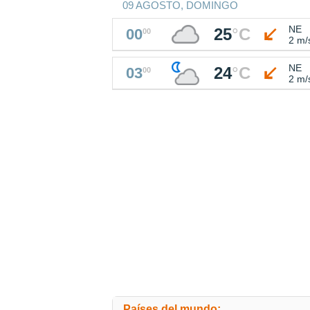
09 AGOSTO, DOMINGO
NE
25
°
C
00
00
2 m/
NE
24
°
C
03
00
2 m/
Países del mundo: