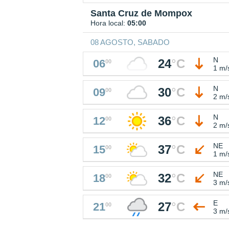
Santa Cruz de Mompox
Hora local:
05:00
08 AGOSTO, SABADO
N
24
°
C
06
00
1 m/
N
30
°
C
09
00
2 m/
N
36
°
C
12
00
2 m/
NE
37
°
C
15
00
1 m/
NE
32
°
C
18
00
3 m/
E
27
°
C
21
00
3 m/