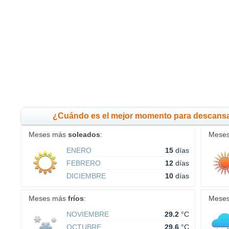
¿Cuándo es el mejor momento para descans
Meses más
soleados
:
Mese
ENERO
15
días
FEBRERO
12
días
DICIEMBRE
10
días
Meses más
fríos
:
Mese
NOVIEMBRE
29.2
°C
OCTUBRE
29.6
°C