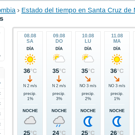
ombia
Estado del tiempo en Santa Cruz d
as
0
08.08
09.08
10.08
11.08
SA
DO
LU
MA
DÍA
DÍA
DÍA
DÍA
%
36
°C
35
°C
35
°C
36
°C
N 2 m/s
N 2 m/s
NO 3 m/s
NO 3 m/s
C
precip.
precip.
precip.
precip.
1%
3%
2%
1%
C
NOCHE
NOCHE
NOCHE
NOCHE
C
C
25
°C
24
°C
25
°C
26
°C
C