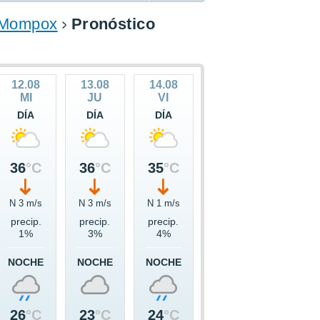
e Mompox
Pronóstico
12.08
13.08
14.08
MI
JU
VI
DÍA
DÍA
DÍA
36
°C
36
°C
35
°C
N 3 m/s
N 3 m/s
N 1 m/s
precip.
precip.
precip.
1%
3%
4%
NOCHE
NOCHE
NOCHE
26
°C
23
°C
24
°C