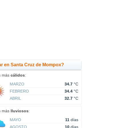
ar en Santa Cruz de Mompox?
s más
cálidos
:
MARZO
34.7
°C
FEBRERO
34.4
°C
ABRIL
32.7
°C
s más
lluviosos
:
MAYO
11
días
AGOSTO
10
días