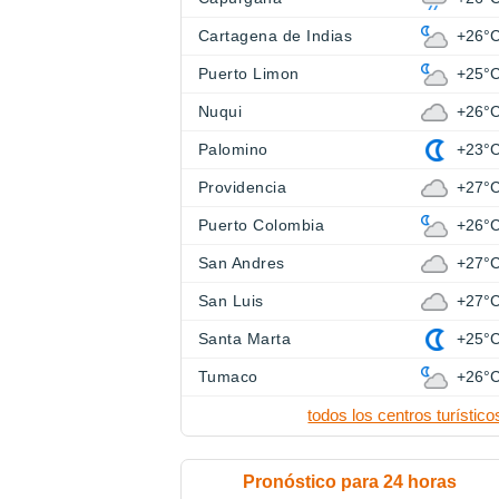
Cartagena de Indias
+26°
Puerto Limon
+25°
Nuqui
+26°
Palomino
+23°
Providencia
+27°
Puerto Colombia
+26°
San Andres
+27°
San Luis
+27°
Santa Marta
+25°
Tumaco
+26°
todos los centros turístico
Pronóstico para 24 horas