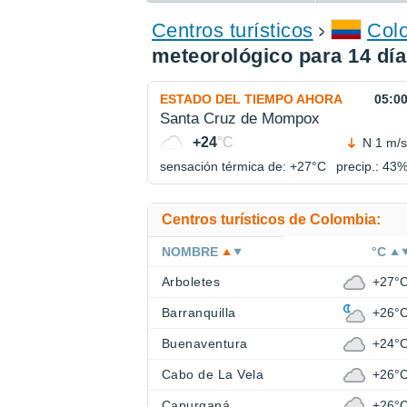
ENCONTRAR UN HOTEL
Centros turísticos
Col
meteorológico para 14 dí
ESTADO DEL TIEMPO AHORA
05:0
Santa Cruz de Mompox
+24
°C
N 1 m/s
sensación térmica de: +27°
C
precip.: 43
Centros turísticos de Colombia:
NOMBRE
°C
Arboletes
+27°
Barranquilla
+26°
Buenaventura
+24°
Cabo de La Vela
+26°
Capurganá
+26°