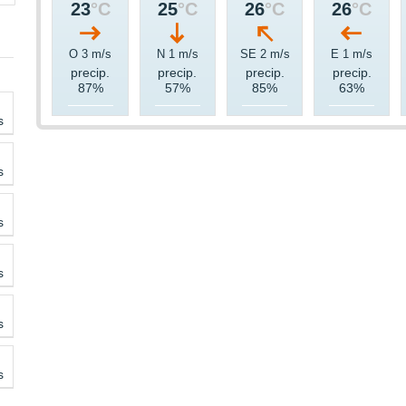
23
°C
25
°C
26
°C
26
°C
O 3 m/s
N 1 m/s
SE 2 m/s
E 1 m/s
precip.
precip.
precip.
precip.
87%
57%
85%
63%
s
s
s
s
s
s