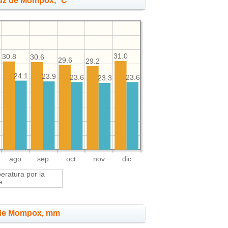
ruz de Mompox, °C
31.0
30.8
30.6
29.6
29.2
3
24.1
23.9
23.6
23.6
23.3
ago
sep
oct
nov
dic
ratura por la
e
z de Mompox, mm