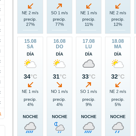
C
NE 2 m/s
SO 1 m/s
NE 1 m/s
NE 2 m/s
precip.
precip.
precip.
precip.
C
27%
77%
11%
12%
C
C
15.08
16.08
17.08
18.08
SA
DO
LU
MA
C
DÍA
DÍA
DÍA
DÍA
C
C
34
°C
31
°C
33
°C
32
°C
C
NE 1 m/s
NO 1 m/s
SO 1 m/s
NE 2 m/s
C
precip.
precip.
precip.
precip.
C
4%
4%
9%
5%
s
NOCHE
NOCHE
NOCHE
NOCHE