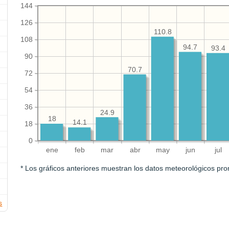
144
126
110.8
108
94.7
93.4
90
70.7
72
54
36
24.9
18
14.1
18
0
ene
feb
mar
abr
may
jun
jul
* Los gráficos anteriores muestran los datos meteorológicos pro
s