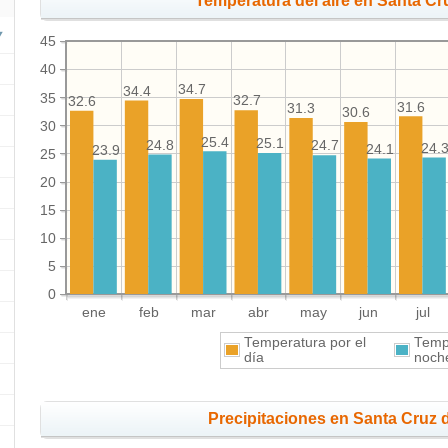
Temperatura del aire en Santa C
45
40
34.7
34.4
35
32.7
32.6
31.6
31.3
30.6
30
25.4
25.1
24.8
24.7
24.
24.1
23.9
25
20
15
10
5
0
ene
feb
mar
abr
may
jun
jul
Temperatura por el
Tempe
día
noch
Precipitaciones en Santa Cru