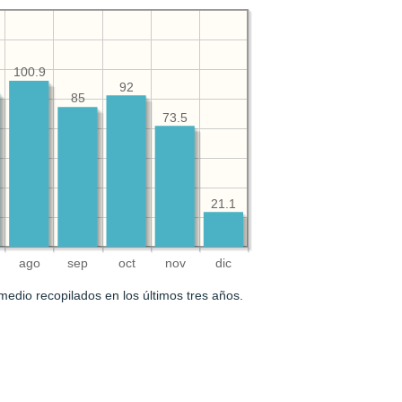
100.9
92
85
73.5
21.1
ago
sep
oct
nov
dic
medio recopilados en los últimos tres años.