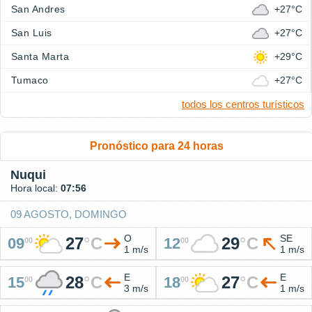
San Andres
+27°C
San Luis
+27°C
Santa Marta
+29°C
Tumaco
+27°C
todos los centros turísticos
Pronóstico para 24 horas
Nuqui
Hora local:
07:56
09 AGOSTO, DOMINGO
O
SE
27
°
C
29
°
C
09
12
00
00
1 m/s
1 m/s
E
E
28
°
C
27
°
C
15
18
00
00
3 m/s
1 m/s