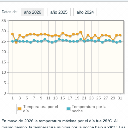
Datos de:
año 2026
año 2025
año 2024
35
30
25
20
15
10
5
0
1
3
5
7
9
11
13
15
17
19
21
23
25
27
29
31
Temperatura por el
Temperatura por la
día
noche
En mayo de 2026 la temperatura máxima por el día fue
29
°C. Al
mismo tiempo, la temperatura mínima por la noche bajó a
24
°C. Las