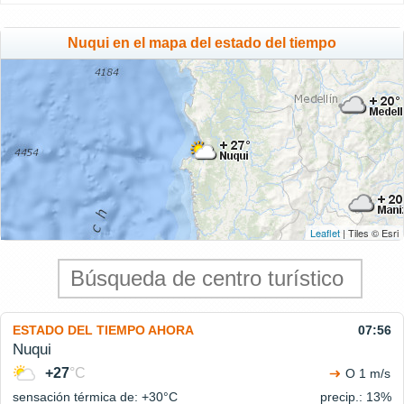
Nuqui en el mapa del estado del tiempo
Leaflet
| Tiles © Esri
ESTADO DEL TIEMPO AHORA
07:56
Nuqui
+27
°C
O 1 m/s
sensación térmica de: +30°
C
precip.: 13%