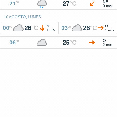
NE
27
°
C
21
00
0 m/s
10 AGOSTO, LUNES
N
O
26
°
C
26
°
C
00
03
00
00
1 m/s
1 m/s
O
25
°
C
06
00
2 m/s