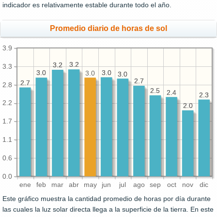
indicador es relativamente estable durante todo el año.
Promedio diario de horas de sol
3.9
3.2
3.2
3.2
3.2
3.3
3.0
3.0
3.0
3.0
3.0
3.0
3.0
2.7
2.7
2.7
2.7
2.8
2.5
2.5
2.4
2.4
2.3
2.3
2.2
2.0
2.0
1.7
1.1
0.6
0.0
ene
feb
mar
abr
may
jun
jul
ago
sep
oct
nov
dic
Este gráfico muestra la cantidad promedio de horas por día durante
las cuales la luz solar directa llega a la superficie de la tierra. En este