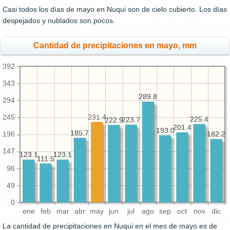
Casi todos los días de mayo en Nuqui son de cielo cubierto. Los días
despejados y nublados son pocos.
Cantidad de precipitaciones en mayo, mm
392
343
289.8
289.8
294
231.4
245
225.4
225.4
223.7
223.7
222.9
222.9
201.4
201.4
193.0
193.0
185.7
185.7
182.2
182.2
196
147
123.1
123.1
123.1
123.1
111.5
111.5
98
49
0
ene
feb
mar
abr
may
jun
jul
ago
sep
oct
nov
dic
La cantidad de precipitaciones en Nuqui en el mes de mayo es de