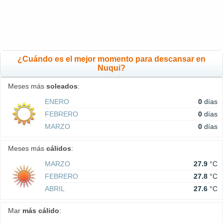
¿Cuándo es el mejor momento para descansar en
Nuqui?
Meses más
soleados
:
ENERO
0
días
FEBRERO
0
días
MARZO
0
días
Meses más
cálidos
:
MARZO
27.9
°C
FEBRERO
27.8
°C
ABRIL
27.6
°C
Mar
más cálido
: