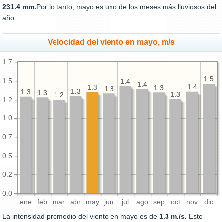
231.4 mm.
Por lo tanto, mayo es uno de los meses más lluviosos del
año.
Velocidad del viento en mayo, m/s
1.7
1.5
1.5
1.5
1.4
1.4
1.4
1.4
1.4
1.4
1.3
1.3
1.3
1.3
1.3
1.3
1.3
1.3
1.3
1.3
1.3
1.3
1.3
1.2
1.2
1.2
1.0
0.7
0.5
0.2
0.0
ene
feb
mar
abr
may
jun
jul
ago
sep
oct
nov
dic
La intensidad promedio del viento en mayo es de
1.3 m./s.
Este