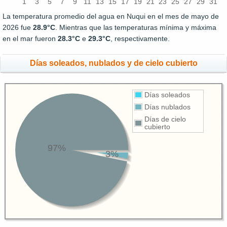
1
3
5
7
9
11
13
15
17
19
21
23
25
27
29
31
La temperatura promedio del agua en Nuqui en el mes de mayo de
2026 fue
28.9°C
. Mientras que las temperaturas mínima y máxima
en el mar fueron
28.3°C
e
29.3°C
, respectivamente.
Días soleados, nublados y de cielo cubierto
Días soleados
Días nublados
Días de cielo
cubierto
97%
3%