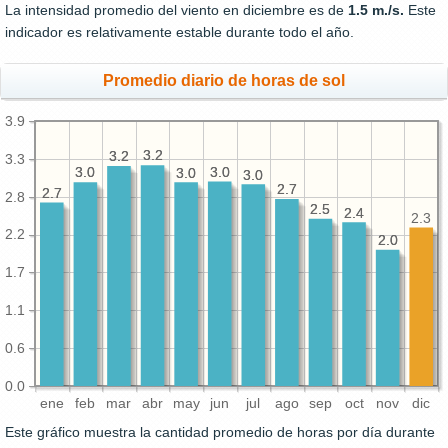
La intensidad promedio del viento en diciembre es de
1.5 m./s.
Este
indicador es relativamente estable durante todo el año.
Promedio diario de horas de sol
3.9
3.2
3.2
3.2
3.2
3.3
3.0
3.0
3.0
3.0
3.0
3.0
3.0
3.0
2.7
2.7
2.7
2.7
2.8
2.5
2.5
2.4
2.4
2.3
2.2
2.0
2.0
1.7
1.1
0.6
0.0
ene
feb
mar
abr
may
jun
jul
ago
sep
oct
nov
dic
Este gráfico muestra la cantidad promedio de horas por día durante