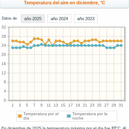
Temperatura del aire en diciembre, °C
Datos de:
año 2025
año 2024
año 2023
32
28
24
20
16
12
8
4
0
1
3
5
7
9
11
13
15
17
19
21
23
25
27
29
31
Temperatura por el
Temperatura por la
día
noche
En diciembre de 2025 la temperatura máxima por el día fue
27
°C. Al