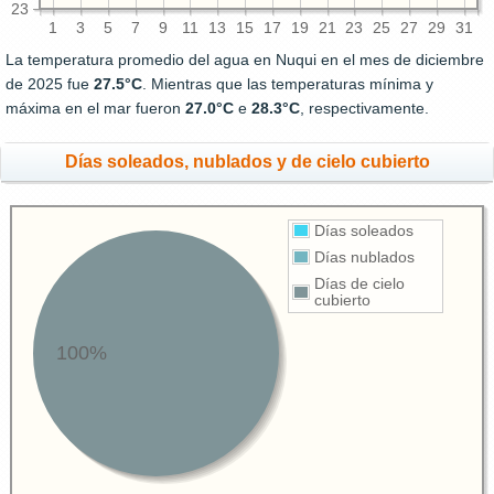
23
1
3
5
7
9
11
13
15
17
19
21
23
25
27
29
31
La temperatura promedio del agua en Nuqui en el mes de diciembre
de 2025 fue
27.5°C
. Mientras que las temperaturas mínima y
máxima en el mar fueron
27.0°C
e
28.3°C
, respectivamente.
Días soleados, nublados y de cielo cubierto
Días soleados
Días nublados
Días de cielo
cubierto
100%