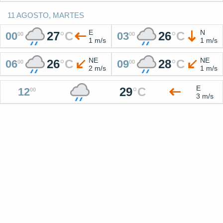
11 AGOSTO, MARTES
E
N
27
°
C
26
°
C
00
03
00
00
1 m/s
1 m/s
NE
NE
26
°
C
28
°
C
06
09
00
00
2 m/s
1 m/s
E
29
°
C
12
00
3 m/s