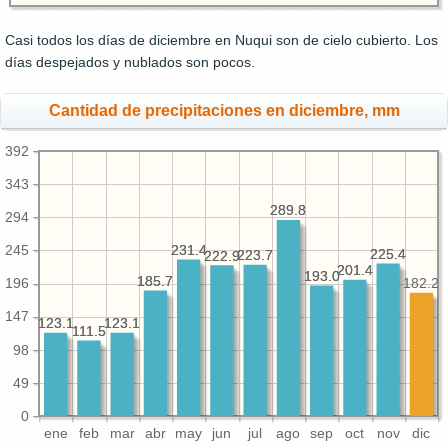
Casi todos los días de diciembre en Nuqui son de cielo cubierto. Los
días despejados y nublados son pocos.
Cantidad de precipitaciones en diciembre, mm
392
343
289.8
289.8
294
231.4
231.4
245
225.4
225.4
223.7
223.7
222.9
222.9
201.4
201.4
193.0
193.0
185.7
185.7
182.2
196
147
123.1
123.1
123.1
123.1
111.5
111.5
98
49
0
ene
feb
mar
abr
may
jun
jul
ago
sep
oct
nov
dic