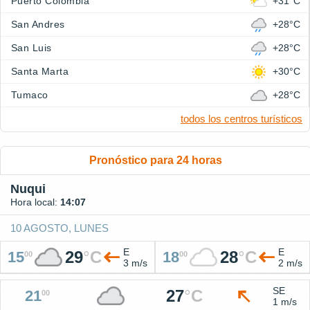
Puerto Colombia
+31°C
San Andres
+28°C
San Luis
+28°C
Santa Marta
+30°C
Tumaco
+28°C
todos los centros turísticos
Pronóstico para 24 horas
Nuqui
Hora local:
14:07
10 AGOSTO, LUNES
E
E
29
°
C
28
°
C
15
18
00
00
3 m/s
2 m/s
SE
27
°
C
21
00
1 m/s