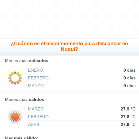
¿Cuándo es el mejor momento para descansar en
Nuqui?
Meses más
soleados
:
ENERO
0
días
FEBRERO
0
días
MARZO
0
días
Meses más
cálidos
:
MARZO
27.9
°C
FEBRERO
27.8
°C
ABRIL
27.6
°C
Mar
más cálido
: