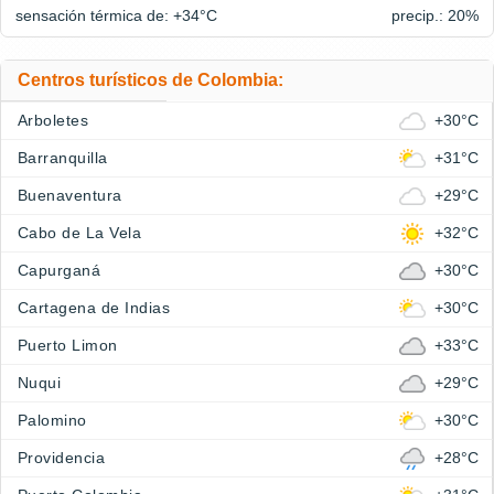
sensación térmica de: +34°
C
precip.: 20%
Centros turísticos de Colombia:
Arboletes
+30°C
Barranquilla
+31°C
Buenaventura
+29°C
Cabo de La Vela
+32°C
Capurganá
+30°C
Cartagena de Indias
+30°C
Puerto Limon
+33°C
Nuqui
+29°C
Palomino
+30°C
Providencia
+28°C