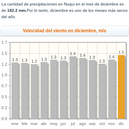
La cantidad de precipitaciones en Nuqui en el mes de diciembre es
de
182.2 mm.
Por lo tanto, diciembre es uno de los meses más secos
del año.
Velocidad del viento en diciembre, m/s
1.7
1.5
1.5
1.4
1.4
1.4
1.4
1.4
1.4
1.3
1.3
1.3
1.3
1.3
1.3
1.3
1.3
1.3
1.3
1.3
1.3
1.3
1.3
1.2
1.2
1.2
1.0
0.7
0.5
0.2
0.0
ene
feb
mar
abr
may
jun
jul
ago
sep
oct
nov
dic