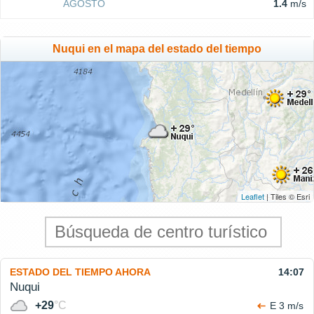
AGOSTO
1.4
m/s
Nuqui en el mapa del estado del tiempo
Leaflet
| Tiles © Esri
ESTADO DEL TIEMPO AHORA
14:07
Nuqui
+29
°C
E 3 m/s