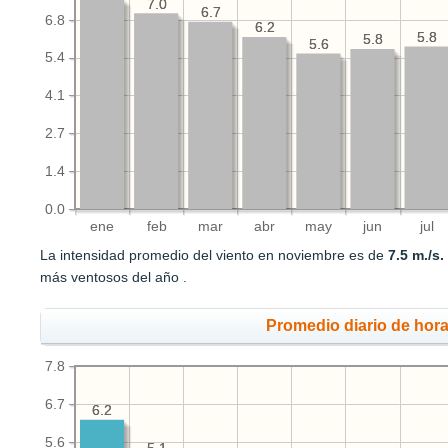
7.0
7.0
6.7
6.7
6.8
6.2
6.2
5.8
5.8
5.8
5.8
5.6
5.6
5.4
4.1
2.7
1.4
0.0
ene
feb
mar
abr
may
jun
jul
La intensidad promedio del viento en noviembre es de
7.5 m./s.
más ventosos del año .
Promedio diario de hora
7.8
6.7
6.2
6.2
5.6