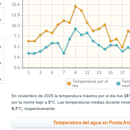
s
15.4
12.9
s
10.3
7.7
s
5.1
2.6
s
0.0
1
3
5
7
9
11
13
15
17
s
Temperatura por el
Temp
día
noc
En noviembre de 2025 la temperatura máxima por el día fue
15
por la noche bajó a
3
°C. Las temperaturas medias durante novie
5.7
°C, respectivamente.
Temperatura del agua en Punta Ar