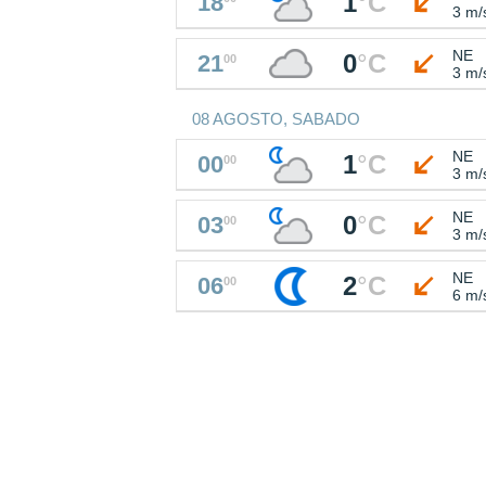
1
°
C
18
3 m/
NE
0
°
C
21
00
3 m/
08 AGOSTO, SABADO
NE
1
°
C
00
00
3 m/
NE
0
°
C
03
00
3 m/
NE
2
°
C
06
00
6 m/