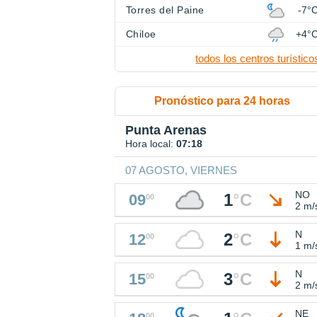
Torres del Paine
-7°
Chiloe
+4°
todos los centros turístico
Pronóstico para 24 horas
Punta Arenas
Hora local:
07:18
07 AGOSTO, VIERNES
NO
1
°
C
09
00
2 m/
N
2
°
C
12
00
1 m/
N
3
°
C
15
00
2 m/
NE
00