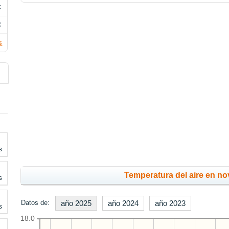
C
C
s
s
Temperatura del aire en no
s
Datos de:
año 2025
año 2024
año 2023
s
18.0