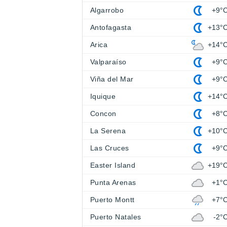
Algarrobo
+9°
Antofagasta
+13°
Arica
+14°
Valparaíso
+9°
Viña del Mar
+9°
Iquique
+14°
Concon
+8°
La Serena
+10°
Las Cruces
+9°
Easter Island
+19°
Punta Arenas
+1°
Puerto Montt
+7°
Puerto Natales
-2°