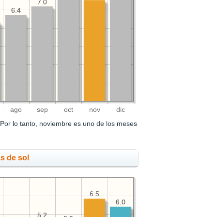
7.0
7.0
6.4
6.4
ago
sep
oct
nov
dic
Por lo tanto, noviembre es uno de los meses
s de sol
6.5
6.0
6.0
5.2
5.2