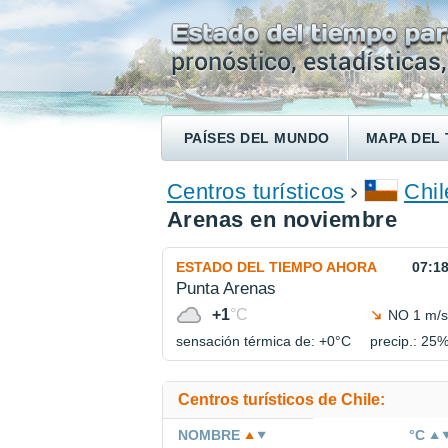
PAÍSES DEL MUNDO
MAPA DEL 
ENCONTRAR UN HOTEL
Centros turísticos
Chil
Arenas en noviembre
ESTADO DEL TIEMPO AHORA
07:1
Punta Arenas
+1
°C
NO 1 m/s
sensación térmica de: +0°
C
precip.: 25
Centros turísticos de Chile:
NOMBRE
°C