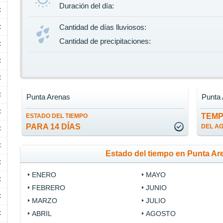
Duración del día:
C
C
Cantidad de días lluviosos:
Cantidad de precipitaciones:
C
C
C
C
Punta Arenas
Punta
C
TEM
ESTADO DEL TIEMPO
PARA 14 DÍAS
DEL A
C
C
Estado del tiempo en Punta A
C
ENERO
MAYO
C
FEBRERO
JUNIO
C
MARZO
JULIO
C
ABRIL
AGOSTO