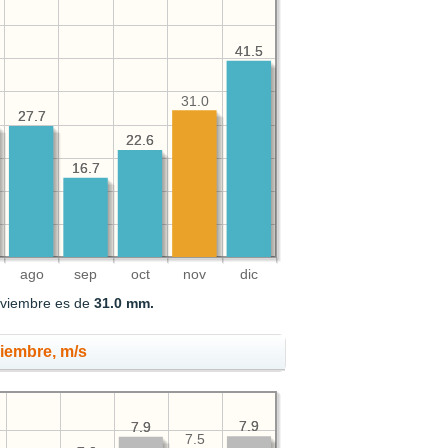
41.5
41.5
31.0
27.7
27.7
22.6
22.6
16.7
16.7
ago
sep
oct
nov
dic
noviembre es de
31.0 mm.
viembre, m/s
7.9
7.9
7.9
7.9
7.5