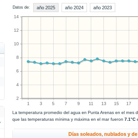
Datos de:
año 2025
año 2024
año 2023
14
12
10
8
6
4
2
1
3
5
7
9
11
13
15
17
La temperatura promedio del agua en Punta Arenas en el mes 
que las temperaturas mínima y máxima en el mar fueron
7.1°C
Días soleados, nublados y de 