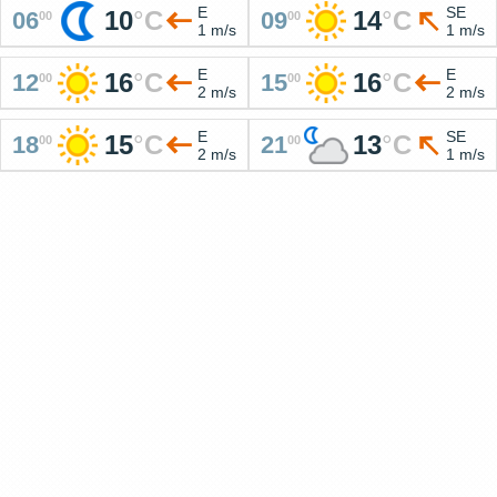
E
SE
10
°
C
14
°
C
06
09
00
00
1 m/s
1 m/s
E
E
16
°
C
16
°
C
12
15
00
00
2 m/s
2 m/s
E
SE
15
°
C
13
°
C
18
21
00
00
2 m/s
1 m/s