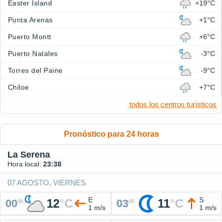
Easter Island
+19°C
Punta Arenas
+1°C
Puerto Montt
+6°C
Puerto Natales
-3°C
Torres del Paine
-9°C
Chiloe
+7°C
todos los centros turísticos
Pronóstico para 24 horas
La Serena
Hora local:
23:38
07 AGOSTO, VIERNES
E
S
12
°
C
11
°
C
00
03
00
00
1 m/s
1 m/s