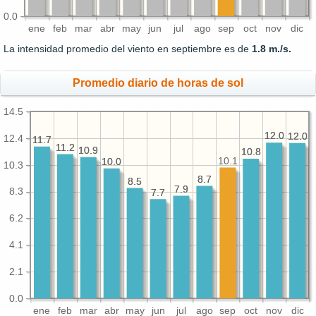
0.0
ene
feb
mar
abr
may
jun
jul
ago
sep
oct
nov
dic
La intensidad promedio del viento en septiembre es de
1.8 m./s.
Promedio diario de horas de sol
14.5
12.0
12.0
12.0
12.0
12.4
11.7
11.7
11.2
11.2
10.9
10.9
10.8
10.8
10.1
10.0
10.0
10.3
8.7
8.7
8.5
8.5
7.9
7.9
8.3
7.7
7.7
6.2
4.1
2.1
0.0
ene
feb
mar
abr
may
jun
jul
ago
sep
oct
nov
dic