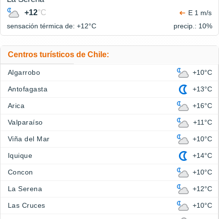
+12
°C
E 1 m/s
sensación térmica de: +12°
C
precip.: 10%
Centros turísticos de Chile:
Algarrobo
+10°C
Antofagasta
+13°C
Arica
+16°C
Valparaíso
+11°C
Viña del Mar
+10°C
Iquique
+14°C
Concon
+10°C
La Serena
+12°C
Las Cruces
+10°C