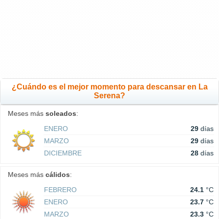
¿Cuándo es el mejor momento para descansar en La
Serena?
Meses más
soleados
:
ENERO
29
días
MARZO
29
días
DICIEMBRE
28
días
Meses más
cálidos
:
FEBRERO
24.1
°C
ENERO
23.7
°C
MARZO
23.3
°C