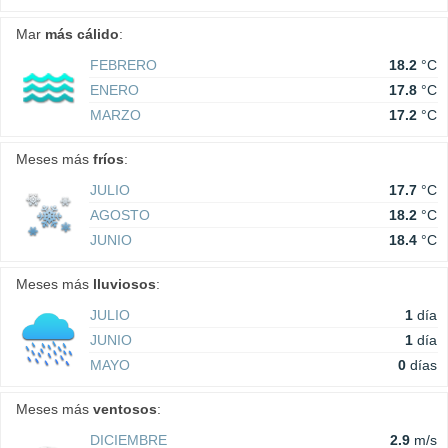
Mar
más cálido
:
FEBRERO
18.2
°C
ENERO
17.8
°C
MARZO
17.2
°C
Meses más
fríos
:
JULIO
17.7
°C
AGOSTO
18.2
°C
JUNIO
18.4
°C
Meses más
lluviosos
:
JULIO
1
día
JUNIO
1
día
MAYO
0
días
Meses más
ventosos
:
DICIEMBRE
2.9
m/s