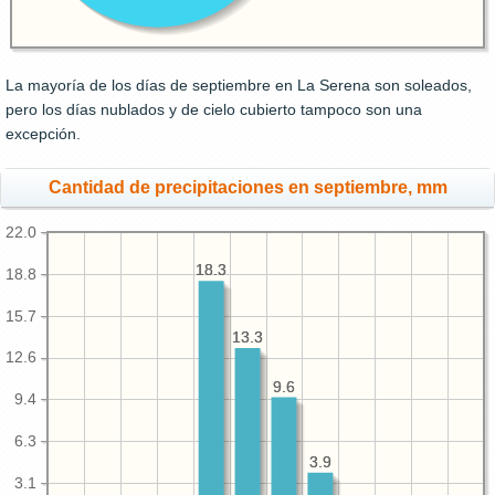
La mayoría de los días de septiembre en La Serena son soleados,
pero los días nublados y de cielo cubierto tampoco son una
excepción.
Cantidad de precipitaciones en septiembre, mm
22.0
18.3
18.3
18.8
15.7
13.3
13.3
12.6
9.6
9.6
9.4
6.3
3.9
3.9
3.1