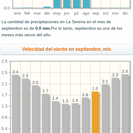
0.0
ene
feb
mar
abr
may
jun
jul
ago
sep
oct
nov
dic
La cantidad de precipitaciones en La Serena en el mes de
septiembre es de
0.0 mm.
Por lo tanto, septiembre es uno de los
meses más secos del año.
Velocidad del viento en septiembre, m/s
2.9
2.4
2.4
2.4
2.4
2.5
2.3
2.3
2.3
2.3
2.1
2.1
2.0
2.0
2.1
1.8
1.7
1.7
1.6
1.6
1.7
1.4
1.4
1.4
1.4
1.3
1.3
1.3
0.8
0.4