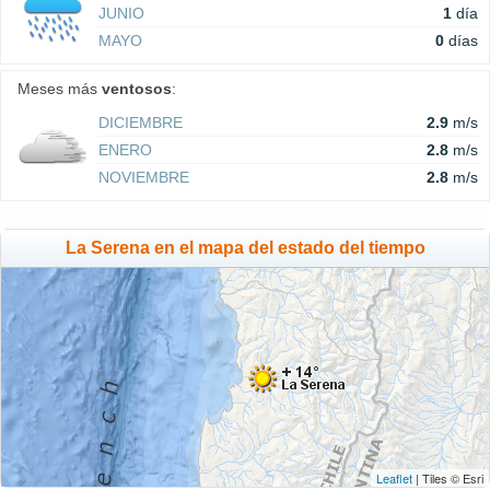
JUNIO
1
día
MAYO
0
días
Meses más
ventosos
:
DICIEMBRE
2.9
m/s
ENERO
2.8
m/s
NOVIEMBRE
2.8
m/s
La Serena en el mapa del estado del tiempo
Leaflet
| Tiles © Esri