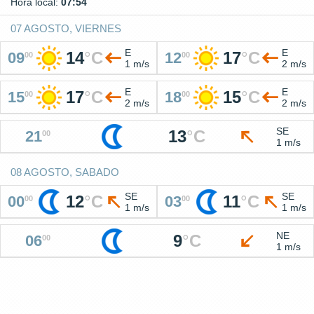
Hora local:
07:54
07 AGOSTO, VIERNES
E
E
14
°
C
17
°
C
09
12
00
00
1 m/s
2 m/s
E
E
17
°
C
15
°
C
15
18
00
00
2 m/s
2 m/s
SE
13
°
C
21
00
1 m/s
08 AGOSTO, SABADO
SE
SE
12
°
C
11
°
C
00
03
00
00
1 m/s
1 m/s
NE
9
°
C
06
00
1 m/s