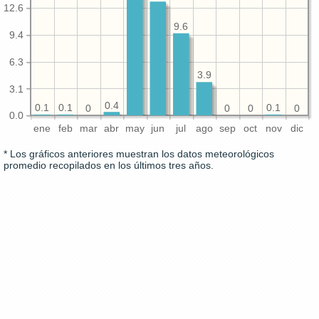
12.6
9.6
9.4
6.3
3.9
3.1
0.4
0.1
0.1
0.1
0
0
0
0
0.0
ene
feb
mar
abr
may
jun
jul
ago
sep
oct
nov
dic
* Los gráficos anteriores muestran los datos meteorológicos
promedio recopilados en los últimos tres años.