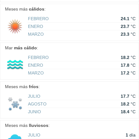
Meses más
cálidos
:
FEBRERO
24.1
°C
ENERO
23.7
°C
MARZO
23.3
°C
Mar
más cálido
:
FEBRERO
18.2
°C
ENERO
17.8
°C
MARZO
17.2
°C
Meses más
fríos
:
JULIO
17.7
°C
AGOSTO
18.2
°C
JUNIO
18.4
°C
Meses más
lluviosos
:
JULIO
1
día