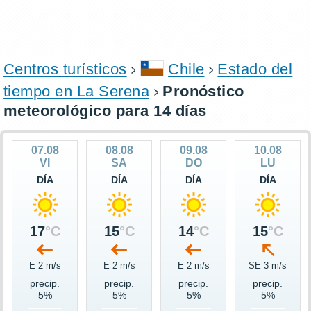
Centros turísticos
Chile
Estado del
tiempo en La Serena
Pronóstico
meteorológico para 14 días
07.08
08.08
09.08
10.08
VI
SA
DO
LU
DÍA
DÍA
DÍA
DÍA
17
°C
15
°C
14
°C
15
°C
E 2 m/s
E 2 m/s
E 2 m/s
SE 3 m/s
precip.
precip.
precip.
precip.
5%
5%
5%
5%