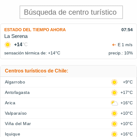
ESTADO DEL TIEMPO AHORA
07:54
La Serena
+14
°C
E 1 m/s
sensación térmica de: +14°
C
precip.: 10%
Centros turísticos de Chile:
Algarrobo
+9°C
Antofagasta
+17°C
Arica
+16°C
Valparaíso
+10°C
Viña del Mar
+10°C
Iquique
+16°C