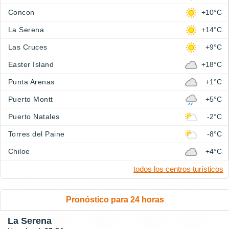
Concon
+10°C
La Serena
+14°C
Las Cruces
+9°C
Easter Island
+18°C
Punta Arenas
+1°C
Puerto Montt
+5°C
Puerto Natales
-2°C
Torres del Paine
-8°C
Chiloe
+4°C
todos los centros turísticos
Pronóstico para 24 horas
La Serena