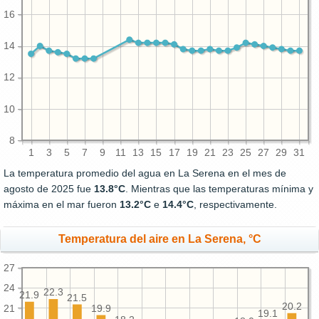
16
14
12
10
8
1
3
5
7
9
11
13
15
17
19
21
23
25
27
29
31
La temperatura promedio del agua en La Serena en el mes de
agosto de 2025 fue
13.8°C
. Mientras que las temperaturas mínima y
máxima en el mar fueron
13.2°C
e
14.4°C
, respectivamente.
Temperatura del aire en La Serena, °C
27
24
22.3
21.9
21.5
20.2
21
19.9
19.1