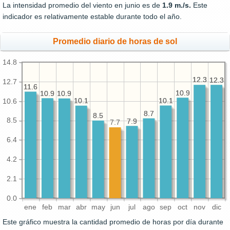
La intensidad promedio del viento en junio es de
1.9 m./s.
Este
indicador es relativamente estable durante todo el año.
Promedio diario de horas de sol
14.8
12.3
12.3
12.3
12.3
12.7
11.6
11.6
10.9
10.9
10.9
10.9
10.9
10.9
10.1
10.1
10.1
10.1
10.6
8.7
8.7
8.5
8.5
8.5
7.9
7.9
7.7
6.4
4.2
2.1
0.0
ene
feb
mar
abr
may
jun
jul
ago
sep
oct
nov
dic
Este gráfico muestra la cantidad promedio de horas por día durante