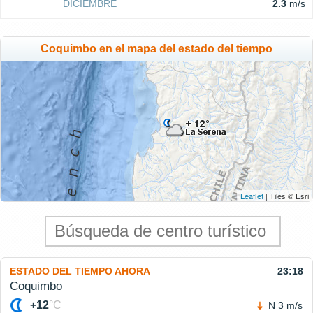
DICIEMBRE
2.3
m/s
Coquimbo en el mapa del estado del tiempo
Leaflet
| Tiles © Esri
ESTADO DEL TIEMPO AHORA
23:18
Coquimbo
+12
°C
N 3 m/s