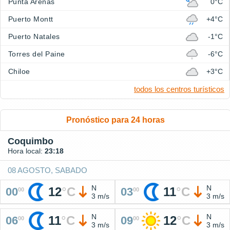
Punta Arenas
0°C
Puerto Montt
+4°C
Puerto Natales
-1°C
Torres del Paine
-6°C
Chiloe
+3°C
todos los centros turísticos
Pronóstico para 24 horas
Coquimbo
Hora local:
23:18
08 AGOSTO, SABADO
N
N
12
°
C
11
°
C
00
03
00
00
3 m/s
3 m/s
N
N
11
°
C
12
°
C
06
09
00
00
3 m/s
3 m/s