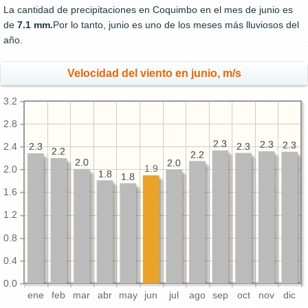
La cantidad de precipitaciones en Coquimbo en el mes de junio es
de
7.1 mm.
Por lo tanto, junio es uno de los meses más lluviosos del
año.
Velocidad del viento en junio, m/s
3.2
2.8
2.3
2.3
2.3
2.3
2.3
2.3
2.3
2.3
2.4
2.3
2.3
2.2
2.2
2.2
2.2
2.0
2.0
2.0
2.0
1.9
2.0
1.8
1.8
1.8
1.8
1.6
1.2
0.8
0.4
0.0
ene
feb
mar
abr
may
jun
jul
ago
sep
oct
nov
dic