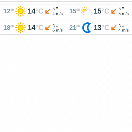
NE
NE
14
°
C
15
°
C
12
15
00
00
4 m/s
5 m/s
NE
NE
14
°
C
13
°
C
18
21
00
00
6 m/s
4 m/s