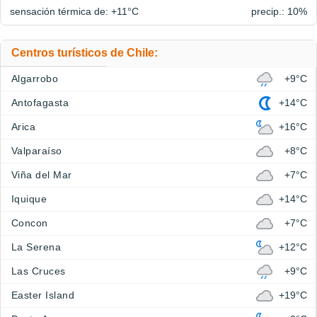
sensación térmica de: +11°
C
precip.: 10%
Centros turísticos de Chile:
Algarrobo
+9°C
Antofagasta
+14°C
Arica
+16°C
Valparaíso
+8°C
Viña del Mar
+7°C
Iquique
+14°C
Concon
+7°C
La Serena
+12°C
Las Cruces
+9°C
Easter Island
+19°C