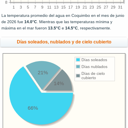
8
1
3
5
7
9
11
13
15
17
19
21
23
25
27
29
31
La temperatura promedio del agua en Coquimbo en el mes de junio
de 2026 fue
14.0°C
. Mientras que las temperaturas mínima y
máxima en el mar fueron
13.5°C
e
14.5°C
, respectivamente.
Días soleados, nublados y de cielo cubierto
Días soleados
Días nublados
21%
Días de cielo
cubierto
14%
66%