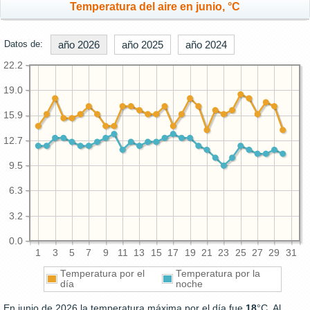
Temperatura del aire en junio, °C
Datos de:
año 2026
año 2025
año 2024
22.2
19.0
15.9
12.7
9.5
6.3
3.2
0.0
1
3
5
7
9
11
13
15
17
19
21
23
25
27
29
31
Temperatura por el
Temperatura por la
día
noche
En junio de 2026 la temperatura máxima por el día fue
18
°C. Al