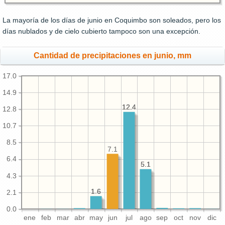
La mayoría de los días de junio en Coquimbo son soleados, pero los
días nublados y de cielo cubierto tampoco son una excepción.
Cantidad de precipitaciones en junio, mm
17.0
14.9
12.4
12.4
12.8
10.7
8.5
7.1
6.4
5.1
5.1
4.3
1.6
1.6
2.1
0.0
ene
feb
mar
abr
may
jun
jul
ago
sep
oct
nov
dic