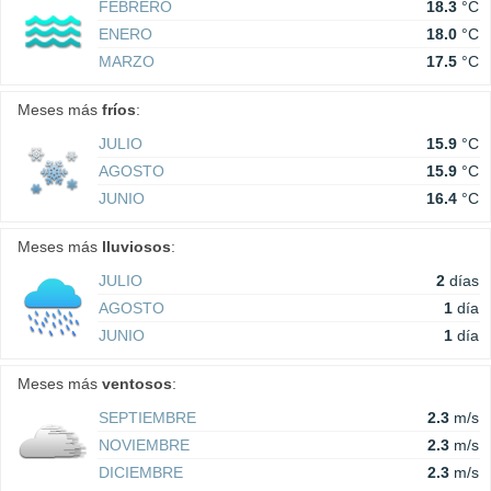
FEBRERO
18.3
°C
ENERO
18.0
°C
MARZO
17.5
°C
Meses más
fríos
:
JULIO
15.9
°C
AGOSTO
15.9
°C
JUNIO
16.4
°C
Meses más
lluviosos
:
JULIO
2
días
AGOSTO
1
día
JUNIO
1
día
Meses más
ventosos
:
SEPTIEMBRE
2.3
m/s
NOVIEMBRE
2.3
m/s
DICIEMBRE
2.3
m/s