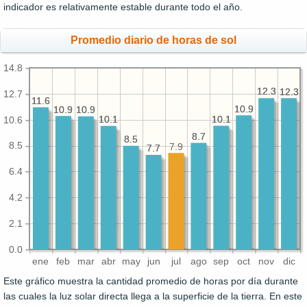
indicador es relativamente estable durante todo el año.
Promedio diario de horas de sol
14.8
12.3
12.3
12.3
12.3
12.7
11.6
11.6
10.9
10.9
10.9
10.9
10.9
10.9
10.1
10.1
10.1
10.1
10.6
8.7
8.7
8.5
8.5
8.5
7.9
7.7
7.7
6.4
4.2
2.1
0.0
ene
feb
mar
abr
may
jun
jul
ago
sep
oct
nov
dic
Este gráfico muestra la cantidad promedio de horas por día durante
las cuales la luz solar directa llega a la superficie de la tierra. En este