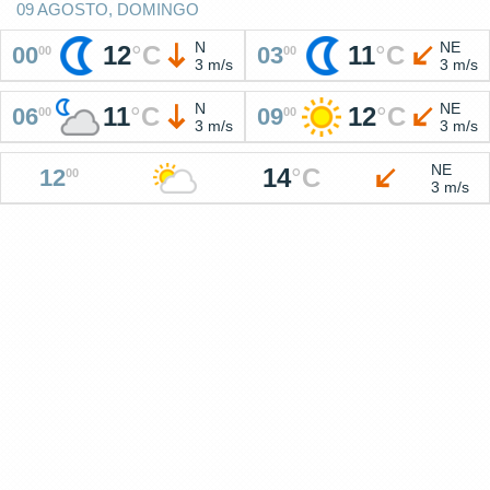
09 AGOSTO, DOMINGO
N
NE
12
°
C
11
°
C
00
03
00
00
3 m/s
3 m/s
N
NE
11
°
C
12
°
C
06
09
00
00
3 m/s
3 m/s
NE
14
°
C
12
00
3 m/s