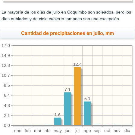
La mayoría de los días de julio en Coquimbo son soleados, pero los
días nublados y de cielo cubierto tampoco son una excepción.
Cantidad de precipitaciones en julio, mm
17.0
14.9
12.4
12.8
10.7
8.5
7.1
7.1
6.4
5.1
5.1
4.3
1.6
1.6
2.1
0.0
ene
feb
mar
abr
may
jun
jul
ago
sep
oct
nov
dic