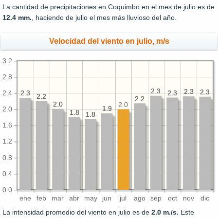
La cantidad de precipitaciones en Coquimbo en el mes de julio es de
12.4 mm.
, haciendo de julio el mes más lluvioso del año.
Velocidad del viento en julio, m/s
3.2
2.8
2.3
2.3
2.3
2.3
2.3
2.3
2.3
2.3
2.4
2.3
2.3
2.2
2.2
2.2
2.2
2.0
2.0
2.0
1.9
1.9
2.0
1.8
1.8
1.8
1.8
1.6
1.2
0.8
0.4
0.0
ene
feb
mar
abr
may
jun
jul
ago
sep
oct
nov
dic
La intensidad promedio del viento en julio es de
2.0 m./s.
Este