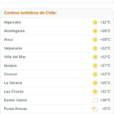
Centros turísticos de Chile:
Algarrobo
+11°C
Antofagasta
+18°C
Arica
+18°C
Valparaíso
+12°C
Viña del Mar
+12°C
Iquique
+17°C
Concon
+12°C
La Serena
+15°C
Las Cruces
+11°C
Easter Island
+18°C
Punta Arenas
+5°C