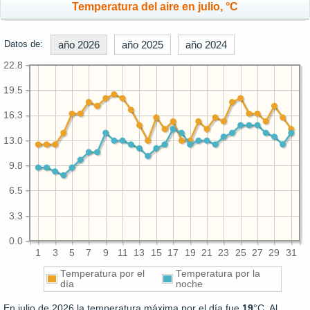
Temperatura del aire en julio, °C
Datos de:
año 2026
año 2025
año 2024
22.8
19.5
16.3
13.0
9.8
6.5
3.3
0.0
1
3
5
7
9
11
13
15
17
19
21
23
25
27
29
31
Temperatura por el
Temperatura por la
día
noche
En julio de 2026 la temperatura máxima por el día fue
19
°C. Al