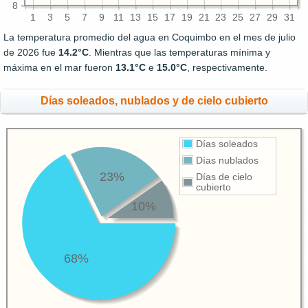
8
1
3
5
7
9
11
13
15
17
19
21
23
25
27
29
31
La temperatura promedio del agua en Coquimbo en el mes de julio
de 2026 fue
14.2°C
. Mientras que las temperaturas mínima y
máxima en el mar fueron
13.1°C
e
15.0°C
, respectivamente.
Días soleados, nublados y de cielo cubierto
Días soleados
Días nublados
23%
Días de cielo
cubierto
10%
68%