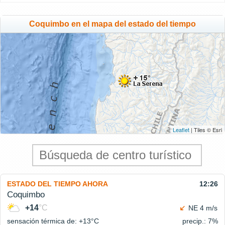
Coquimbo en el mapa del estado del tiempo
Leaflet
| Tiles © Esri
ESTADO DEL TIEMPO AHORA
12:26
Coquimbo
+14
°C
NE 4 m/s
sensación térmica de: +13°
C
precip.: 7%