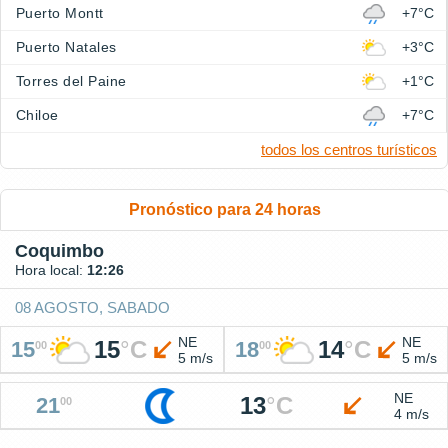
Puerto Montt
+7°C
Puerto Natales
+3°C
Torres del Paine
+1°C
Chiloe
+7°C
todos los centros turísticos
Pronóstico para 24 horas
Coquimbo
Hora local:
12:26
08 AGOSTO, SABADO
NE
NE
15
°
C
14
°
C
15
18
00
00
5 m/s
5 m/s
NE
13
°
C
21
00
4 m/s