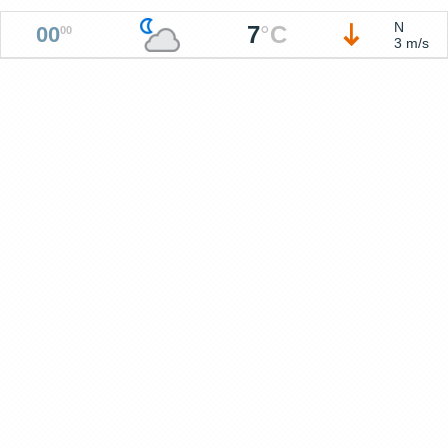
N
7
°
C
00
00
3 m/s