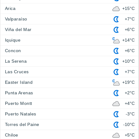
Arica
+15°C
Valparaíso
+7°C
Viña del Mar
+6°C
Iquique
+14°C
Concon
+6°C
La Serena
+10°C
Las Cruces
+7°C
Easter Island
+19°C
Punta Arenas
+2°C
Puerto Montt
+4°C
Puerto Natales
-3°C
Torres del Paine
-10°C
Chiloe
+5°C