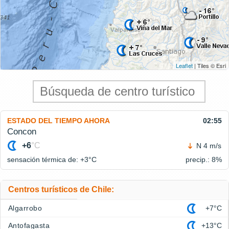
Leaflet
| Tiles © Esri
ESTADO DEL TIEMPO AHORA
02:55
Concon
+6
°C
N 4 m/s
sensación térmica de: +3°
C
precip.: 8%
Centros turísticos de Chile:
Algarrobo
+7°C
Antofagasta
+13°C