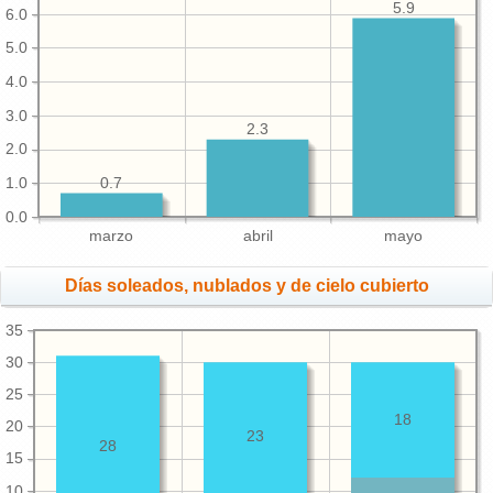
5.9
6.0
5.0
4.0
3.0
2.3
2.0
0.7
1.0
0.0
marzo
abril
mayo
Días soleados, nublados y de cielo cubierto
35
30
25
18
20
23
28
15
10