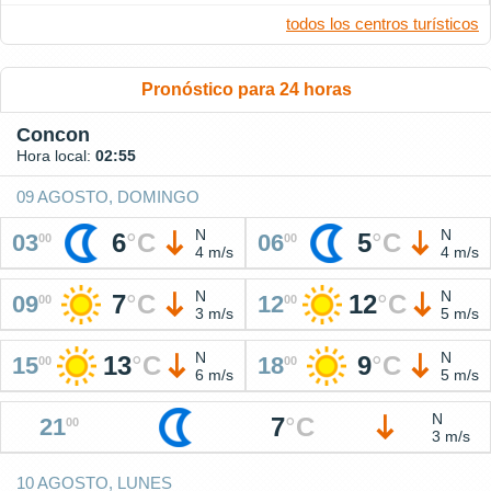
todos los centros turísticos
Pronóstico para 24 horas
Concon
Hora local:
02:55
09 AGOSTO, DOMINGO
N
N
6
°
C
5
°
C
03
06
00
00
4 m/s
4 m/s
N
N
7
°
C
12
°
C
09
12
00
00
3 m/s
5 m/s
N
N
13
°
C
9
°
C
15
18
00
00
6 m/s
5 m/s
N
7
°
C
21
00
3 m/s
10 AGOSTO, LUNES