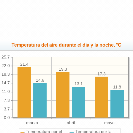
Temperatura del aire durante el día y la noche, °C
25.7
21.4
22.0
19.3
17.3
18.3
14.6
14.7
13.1
11.8
11.0
7.3
3.7
0.0
marzo
abril
mayo
Temperatura por el
Temperatura por la