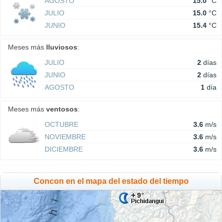
AGOSTO
15.0
°C
JULIO
15.0
°C
JUNIO
15.4
°C
Meses más
lluviosos
:
JULIO
2
días
JUNIO
2
días
AGOSTO
1
día
Meses más
ventosos
:
OCTUBRE
3.6
m/s
NOVIEMBRE
3.6
m/s
DICIEMBRE
3.6
m/s
Concon en el mapa del estado del tiempo