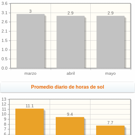
3.6
3
3.1
2.9
2.9
2.6
2.1
1.5
1.0
0.5
0.0
marzo
abril
mayo
Promedio diario de horas de sol
13
12
11.1
11
10
9.4
9
7.7
8
7
6