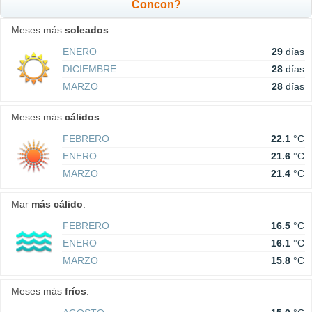
Concon?
Meses más
soleados
:
ENERO
29
días
DICIEMBRE
28
días
MARZO
28
días
Meses más
cálidos
:
FEBRERO
22.1
°C
ENERO
21.6
°C
MARZO
21.4
°C
Mar
más cálido
:
FEBRERO
16.5
°C
ENERO
16.1
°C
MARZO
15.8
°C
Meses más
fríos
: