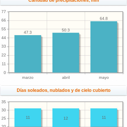
Cantidad de precipitaciones, mm
77
64.8
66
55
50.3
47.3
44
33
22
11
0
marzo
abril
mayo
Días soleados, nublados y de cielo cubierto
35
30
11
11
25
12
20