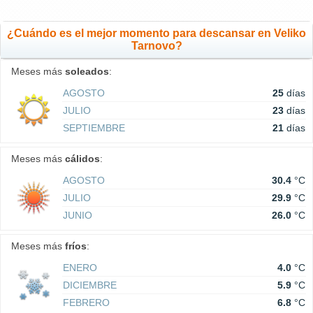
¿Cuándo es el mejor momento para descansar en Veliko
Tarnovo?
Meses más
soleados
:
AGOSTO
25
días
JULIO
23
días
SEPTIEMBRE
21
días
Meses más
cálidos
:
AGOSTO
30.4
°C
JULIO
29.9
°C
JUNIO
26.0
°C
Meses más
fríos
:
ENERO
4.0
°C
DICIEMBRE
5.9
°C
FEBRERO
6.8
°C