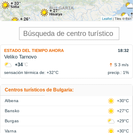
Leaflet
| Tiles © Esri
ESTADO DEL TIEMPO AHORA
18:32
Veliko Tarnovo
+34
°C
S 3 m/s
sensación térmica de: +32°
C
precip.: 1%
Centros turísticos de Bulgaria:
Albena
+30°C
Bansko
+27°C
Burgas
+29°C
Varna
+30°C