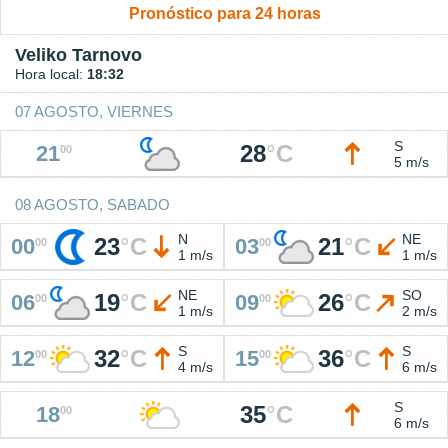
Pronóstico para 24 horas
Veliko Tarnovo
Hora local:
18:32
07 AGOSTO, VIERNES
S
28
°
C
21
00
5 m/s
08 AGOSTO, SABADO
N
NE
23
°
C
21
°
C
00
03
00
00
1 m/s
1 m/s
NE
SO
19
°
C
26
°
C
06
09
00
00
1 m/s
2 m/s
S
S
32
°
C
36
°
C
12
15
00
00
4 m/s
6 m/s
S
35
°
C
18
00
6 m/s