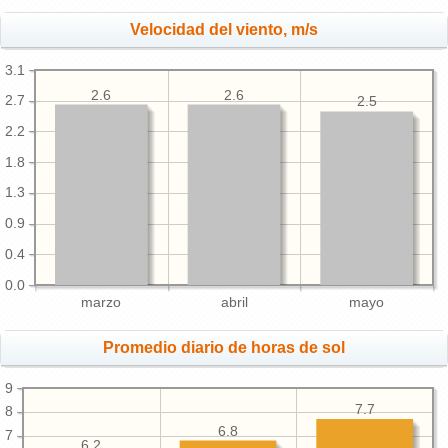
Velocidad del viento, m/s
3.1
2.6
2.6
2.7
2.5
2.2
1.8
1.3
0.9
0.4
0.0
marzo
abril
mayo
Promedio diario de horas de sol
9
7.7
8
6.8
7
6.2