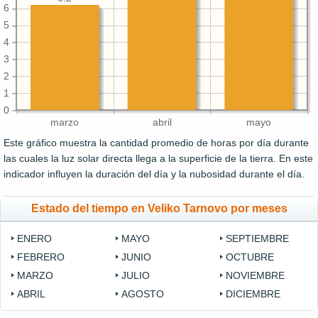
6
5
4
3
2
1
0
marzo
abril
mayo
Este gráfico muestra la cantidad promedio de horas por día durante
las cuales la luz solar directa llega a la superficie de la tierra. En este
indicador influyen la duración del día y la nubosidad durante el día.
Estado del tiempo en Veliko Tarnovo por meses
ENERO
MAYO
SEPTIEMBRE
FEBRERO
JUNIO
OCTUBRE
MARZO
JULIO
NOVIEMBRE
ABRIL
AGOSTO
DICIEMBRE