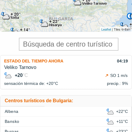
Leaflet
| Tiles © Esri
ESTADO DEL TIEMPO AHORA
04:19
Veliko Tarnovo
+20
°C
SO 1 m/s
sensación térmica de: +20°
C
precip.: 9%
Centros turísticos de Bulgaria:
Albena
+22°C
Bansko
+11°C
Burgas
+23°C