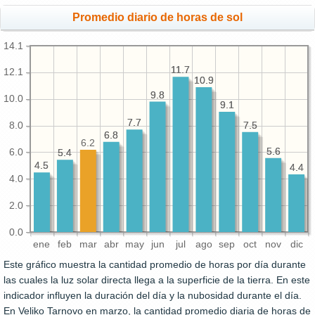
Promedio diario de horas de sol
14.1
11.7
11.7
12.1
10.9
10.9
9.8
9.8
10.0
9.1
9.1
7.7
7.7
7.5
7.5
8.0
6.8
6.8
6.2
5.6
5.6
6.0
5.4
5.4
4.5
4.5
4.4
4.4
4.0
2.0
0.0
ene
feb
mar
abr
may
jun
jul
ago
sep
oct
nov
dic
Este gráfico muestra la cantidad promedio de horas por día durante
las cuales la luz solar directa llega a la superficie de la tierra. En este
indicador influyen la duración del día y la nubosidad durante el día.
En Veliko Tarnovo en marzo, la cantidad promedio diaria de horas de