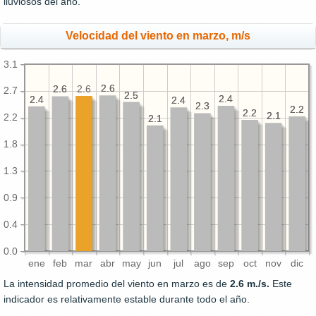
lluviosos del año.
Velocidad del viento en marzo, m/s
3.1
2.6
2.6
2.6
2.6
2.6
2.7
2.5
2.5
2.4
2.4
2.4
2.4
2.4
2.4
2.3
2.3
2.2
2.2
2.2
2.2
2.1
2.1
2.2
2.1
2.1
1.8
1.3
0.9
0.4
0.0
ene
feb
mar
abr
may
jun
jul
ago
sep
oct
nov
dic
La intensidad promedio del viento en marzo es de
2.6 m./s.
Este
indicador es relativamente estable durante todo el año.