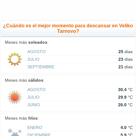
¿Cuándo es el mejor momento para descansar en Veliko
Tarnovo?
Meses más
soleados
:
AGOSTO
25
días
JULIO
23
días
SEPTIEMBRE
21
días
Meses más
cálidos
:
AGOSTO
30.4
°C
JULIO
29.9
°C
JUNIO
26.0
°C
Meses más
fríos
:
ENERO
4.0
°C
DICIEMBRE
5.9
°C