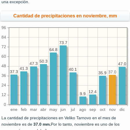
una excepción.
Cantidad de precipitaciones en noviembre, mm
96
84
73.7
73.7
72
64.8
64.8
60
50.3
50.3
47.3
47.3
47.0
47.0
48
41.3
41.3
40.1
40.1
37.3
37.3
37.0
35.9
35.9
36
24
12.4
12.4
9.9
9.9
12
0
ene
feb
mar
abr
may
jun
jul
ago
sep
oct
nov
dic
La cantidad de precipitaciones en Veliko Tarnovo en el mes de
noviembre es de
37.0 mm.
Por lo tanto, noviembre es uno de los