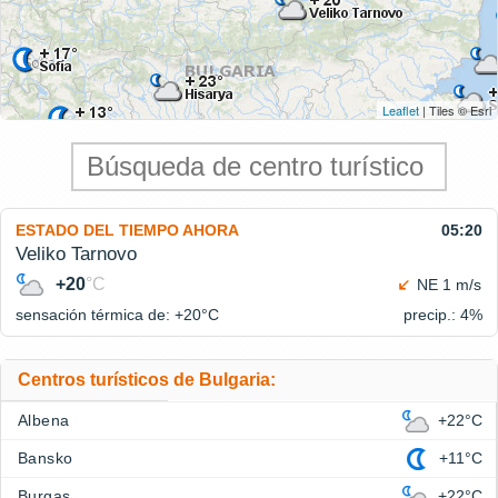
Leaflet
| Tiles © Esri
ESTADO DEL TIEMPO AHORA
05:20
Veliko Tarnovo
+20
°C
NE 1 m/s
sensación térmica de: +20°
C
precip.: 4%
Centros turísticos de Bulgaria:
Albena
+22°C
Bansko
+11°C
Burgas
+22°C