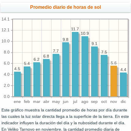
Promedio diario de horas de sol
14.1
11.7
11.7
12.1
10.9
10.9
9.8
9.8
10.0
9.1
9.1
7.7
7.7
7.5
7.5
8.0
6.8
6.8
6.2
6.2
5.6
6.0
5.4
5.4
4.5
4.5
4.4
4.4
4.0
2.0
0.0
ene
feb
mar
abr
may
jun
jul
ago
sep
oct
nov
dic
Este gráfico muestra la cantidad promedio de horas por día durante
las cuales la luz solar directa llega a la superficie de la tierra. En este
indicador influyen la duración del día y la nubosidad durante el día.
En Veliko Tarnovo en noviembre, la cantidad promedio diaria de