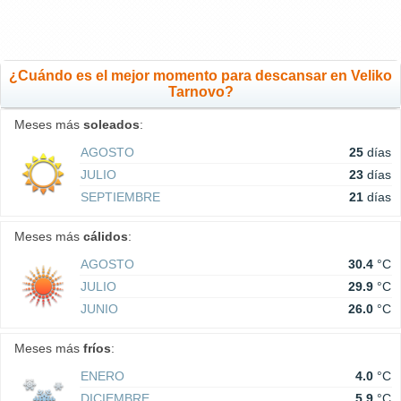
¿Cuándo es el mejor momento para descansar en Veliko
Tarnovo?
Meses más
soleados
:
AGOSTO
25
días
JULIO
23
días
SEPTIEMBRE
21
días
Meses más
cálidos
:
AGOSTO
30.4
°C
JULIO
29.9
°C
JUNIO
26.0
°C
Meses más
fríos
:
ENERO
4.0
°C
DICIEMBRE
5.9
°C