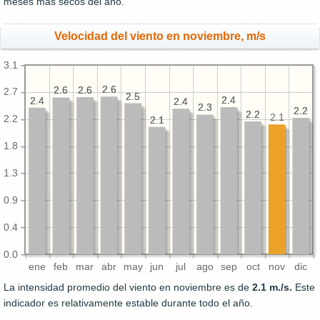
meses más secos del año.
Velocidad del viento en noviembre, m/s
3.1
2.6
2.6
2.6
2.6
2.6
2.6
2.7
2.5
2.5
2.4
2.4
2.4
2.4
2.4
2.4
2.3
2.3
2.2
2.2
2.2
2.2
2.1
2.2
2.1
2.1
1.8
1.3
0.9
0.4
0.0
ene
feb
mar
abr
may
jun
jul
ago
sep
oct
nov
dic
La intensidad promedio del viento en noviembre es de
2.1 m./s.
Este
indicador es relativamente estable durante todo el año.