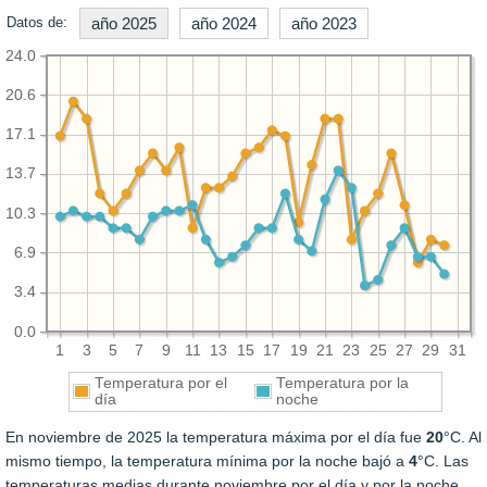
Datos de:
año 2025
año 2024
año 2023
24.0
20.6
17.1
13.7
10.3
6.9
3.4
0.0
1
3
5
7
9
11
13
15
17
19
21
23
25
27
29
31
Temperatura por el
Temperatura por la
día
noche
En noviembre de 2025 la temperatura máxima por el día fue
20
°C. Al
mismo tiempo, la temperatura mínima por la noche bajó a
4
°C. Las
temperaturas medias durante noviembre por el día y por la noche