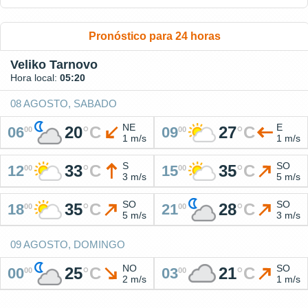
Pronóstico para 24 horas
Veliko Tarnovo
Hora local:
05:20
08 AGOSTO, SABADO
NE
E
20
°
C
27
°
C
06
09
00
00
1 m/s
1 m/s
S
SO
33
°
C
35
°
C
12
15
00
00
3 m/s
5 m/s
SO
SO
35
°
C
28
°
C
18
21
00
00
5 m/s
3 m/s
09 AGOSTO, DOMINGO
NO
SO
25
°
C
21
°
C
00
03
00
00
2 m/s
1 m/s