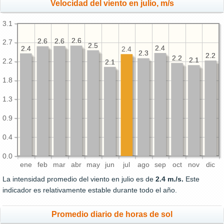
Velocidad del viento en julio, m/s
3.1
2.6
2.6
2.6
2.6
2.6
2.6
2.7
2.5
2.5
2.4
2.4
2.4
2.4
2.4
2.3
2.3
2.2
2.2
2.2
2.2
2.1
2.1
2.2
2.1
2.1
1.8
1.3
0.9
0.4
0.0
ene
feb
mar
abr
may
jun
jul
ago
sep
oct
nov
dic
La intensidad promedio del viento en julio es de
2.4 m./s.
Este
indicador es relativamente estable durante todo el año.
Promedio diario de horas de sol