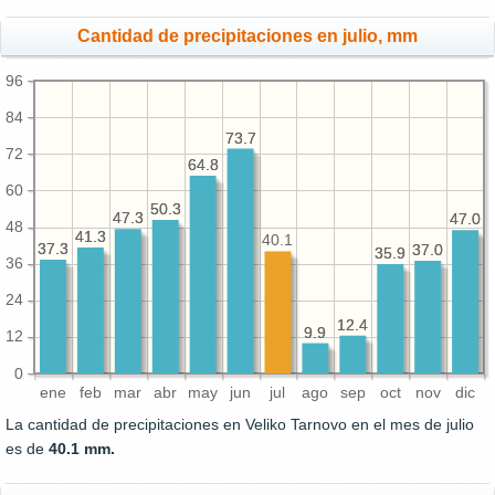
Cantidad de precipitaciones en julio, mm
96
84
73.7
73.7
72
64.8
64.8
60
50.3
50.3
47.3
47.3
47.0
47.0
48
41.3
41.3
40.1
37.3
37.3
37.0
37.0
35.9
35.9
36
24
12.4
12.4
9.9
9.9
12
0
ene
feb
mar
abr
may
jun
jul
ago
sep
oct
nov
dic
La cantidad de precipitaciones en Veliko Tarnovo en el mes de julio
es de
40.1 mm.