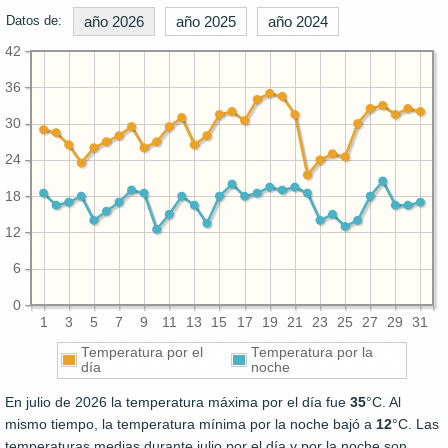
Datos de:
año 2026
año 2025
año 2024
42
36
30
24
18
12
6
0
1
3
5
7
9
11
13
15
17
19
21
23
25
27
29
31
Temperatura por el
Temperatura por la
día
noche
En julio de 2026 la temperatura máxima por el día fue
35
°C. Al
mismo tiempo, la temperatura mínima por la noche bajó a
12
°C. Las
temperaturas medias durante julio por el día y por la noche son