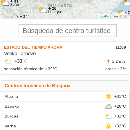
Leaflet
| Tiles © Esri
ESTADO DEL TIEMPO AHORA
11:09
Veliko Tarnovo
+33
°C
S 2 m/s
sensación térmica de: +32°
C
precip.: 2%
Centros turísticos de Bulgaria:
Albena
+31°C
Bansko
+26°C
Burgas
+31°C
Varna
+32°C