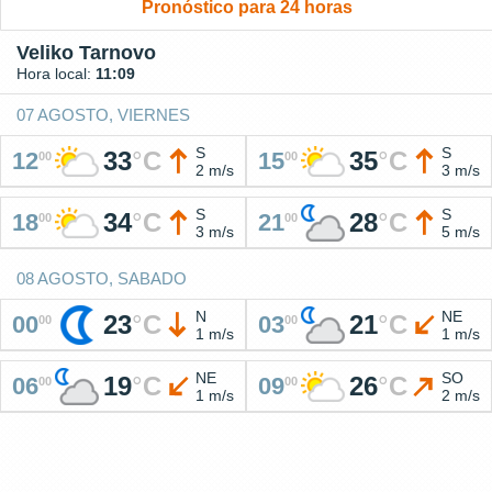
Pronóstico para 24 horas
Veliko Tarnovo
Hora local:
11:09
07 AGOSTO, VIERNES
S
S
33
°
C
35
°
C
12
15
00
00
2 m/s
3 m/s
S
S
34
°
C
28
°
C
18
21
00
00
3 m/s
5 m/s
08 AGOSTO, SABADO
N
NE
23
°
C
21
°
C
00
03
00
00
1 m/s
1 m/s
NE
SO
19
°
C
26
°
C
06
09
00
00
1 m/s
2 m/s