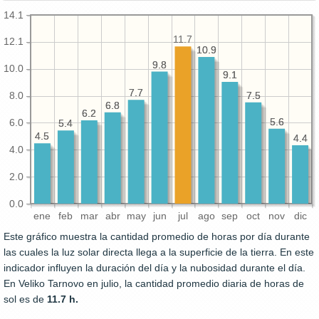
14.1
11.7
12.1
10.9
10.9
9.8
9.8
10.0
9.1
9.1
7.7
7.7
7.5
7.5
8.0
6.8
6.8
6.2
6.2
5.6
5.6
6.0
5.4
5.4
4.5
4.5
4.4
4.4
4.0
2.0
0.0
ene
feb
mar
abr
may
jun
jul
ago
sep
oct
nov
dic
Este gráfico muestra la cantidad promedio de horas por día durante
las cuales la luz solar directa llega a la superficie de la tierra. En este
indicador influyen la duración del día y la nubosidad durante el día.
En Veliko Tarnovo en julio, la cantidad promedio diaria de horas de
sol es de
11.7 h.