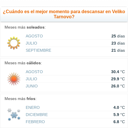
¿Cuándo es el mejor momento para descansar en Veliko
Tarnovo?
Meses más
soleados
:
AGOSTO
25
días
JULIO
23
días
SEPTIEMBRE
21
días
Meses más
cálidos
:
AGOSTO
30.4
°C
JULIO
29.9
°C
JUNIO
26.0
°C
Meses más
fríos
:
ENERO
4.0
°C
DICIEMBRE
5.9
°C
FEBRERO
6.8
°C