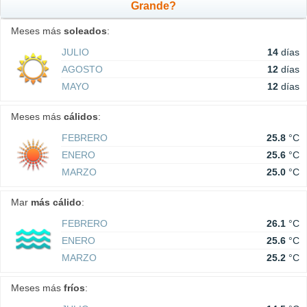
Grande?
Meses más
soleados
:
JULIO
14
días
AGOSTO
12
días
MAYO
12
días
Meses más
cálidos
:
FEBRERO
25.8
°C
ENERO
25.6
°C
MARZO
25.0
°C
Mar
más cálido
:
FEBRERO
26.1
°C
ENERO
25.6
°C
MARZO
25.2
°C
Meses más
fríos
: