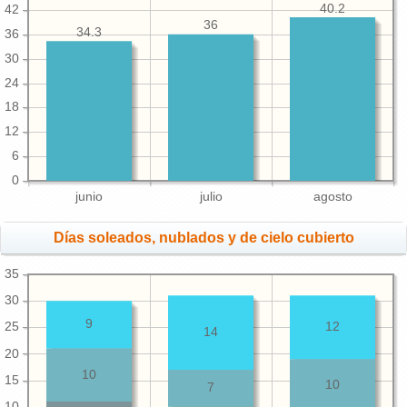
40.2
42
36
34.3
36
30
24
18
12
6
0
junio
julio
agosto
Días soleados, nublados y de cielo cubierto
35
30
9
25
12
14
20
10
15
10
7
10