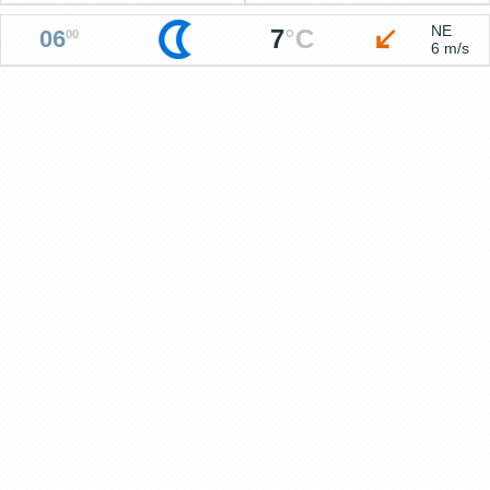
NE
7
°
C
06
00
6 m/s