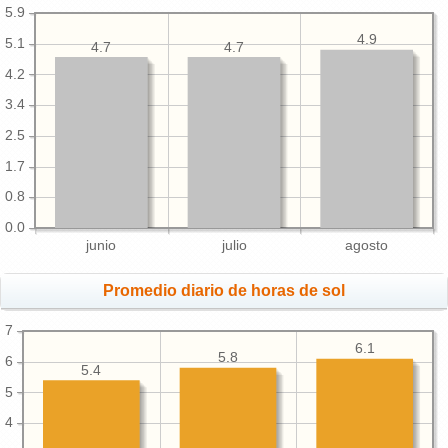
5.9
4.9
5.1
4.7
4.7
4.2
3.4
2.5
1.7
0.8
0.0
junio
julio
agosto
Promedio diario de horas de sol
7
6.1
5.8
6
5.4
5
4