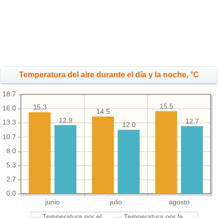
Temperatura del aire durante el día y la noche, °C
18.7
15.5
15.3
16.0
14.5
12.9
12.7
13.3
12.0
10.7
8.0
5.3
2.7
0.0
junio
julio
agosto
Temperatura por el
Temperatura por la