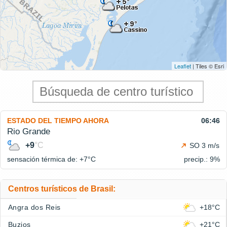
Leaflet
| Tiles © Esri
ESTADO DEL TIEMPO AHORA
06:46
Rio Grande
+9
°C
SO 3 m/s
sensación térmica de: +7°
C
precip.: 9%
Centros turísticos de Brasil:
Angra dos Reis
+18°C
Buzios
+21°C