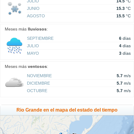
JULIO
14.5
°C
JUNIO
15.3
°C
AGOSTO
15.5
°C
Meses más
lluviosos
:
SEPTIEMBRE
6
días
JULIO
4
días
MAYO
3
días
Meses más
ventosos
:
NOVIEMBRE
5.7
m/s
DICIEMBRE
5.7
m/s
OCTUBRE
5.7
m/s
Rio Grande en el mapa del estado del tiempo