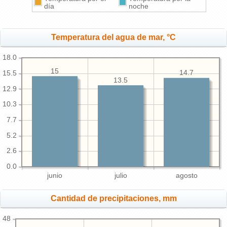
día
noche
Temperatura del agua de mar, °C
18.0
15
14.7
15.5
13.5
12.9
10.3
7.7
5.2
2.6
0.0
junio
julio
agosto
Cantidad de precipitaciones, mm
48