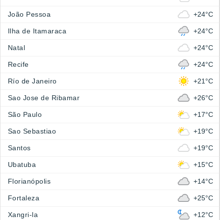
João Pessoa
+24°C
Ilha de Itamaraca
+24°C
Natal
+24°C
Recife
+24°C
Río de Janeiro
+21°C
Sao Jose de Ribamar
+26°C
São Paulo
+17°C
Sao Sebastiao
+19°C
Santos
+19°C
Ubatuba
+15°C
Florianópolis
+14°C
Fortaleza
+25°C
Xangri-la
+12°C