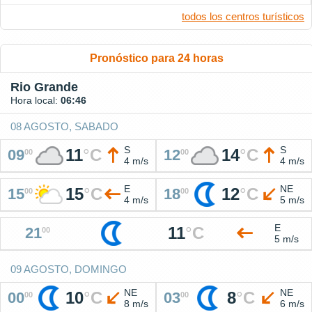
todos los centros turísticos
Pronóstico para 24 horas
Rio Grande
Hora local:
06:46
08 AGOSTO, SABADO
S
S
11
°
C
14
°
C
09
12
00
00
4 m/s
4 m/s
E
NE
15
°
C
12
°
C
15
18
00
00
4 m/s
5 m/s
E
11
°
C
21
00
5 m/s
09 AGOSTO, DOMINGO
NE
NE
10
°
C
8
°
C
00
03
00
00
8 m/s
6 m/s