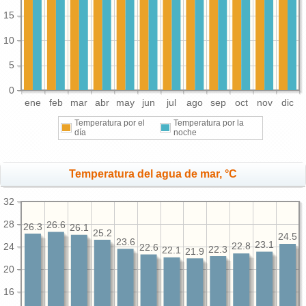
15
10
5
0
ene
feb
mar
abr
may
jun
jul
ago
sep
oct
nov
dic
Temperatura por el
Temperatura por la
día
noche
Temperatura del agua de mar, °C
32
28
26.6
26.3
26.1
25.2
24.5
23.6
23.1
24
22.8
22.6
22.3
22.1
21.9
20
16