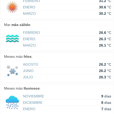
FEBRERO
31.2
°C
ENERO
30.6
°C
MARZO
30.2
°C
Mar
más cálido
:
FEBRERO
26.6
°C
ENERO
26.3
°C
MARZO
26.1
°C
Meses más
fríos
:
AGOSTO
26.2
°C
JUNIO
26.2
°C
JULIO
26.3
°C
Meses más
lluviosos
:
NOVIEMBRE
9
días
DICIEMBRE
8
días
ENERO
7
días