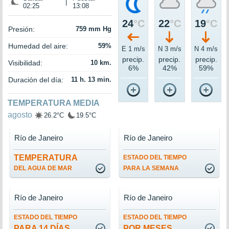
|
02:25
13:08
24
°C
22
°C
19
°C
Presión:
759 mm Hg
Humedad del aire:
59%
E 1 m/s
N 3 m/s
N 4 m/s
precip.
precip.
precip.
Visibilidad:
10 km.
6%
42%
59%
Duración del día:
11 h. 13 min.
TEMPERATURA MEDIA
agosto
26.2°C
19.5°C
Río de Janeiro
Río de Janeiro
TEMPERATURA
ESTADO DEL TIEMPO
DEL AGUA DE MAR
PARA LA SEMANA
Río de Janeiro
Río de Janeiro
ESTADO DEL TIEMPO
ESTADO DEL TIEMPO
PARA 14 DÍAS
POR MESES