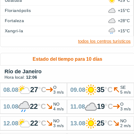
Ubatuba
+29°C
Florianópolis
+15°C
Fortaleza
+28°C
Xangri-la
+15°C
todos los centros turísticos
Estado del tiempo para 10 días
Río de Janeiro
Hora local:
12:06
O
SE
27
°
C
35
°
C
08.08
09.08
3 m/s
5 m/s
NO
O
22
°
C
19
°
C
10.08
11.08
4 m/s
3 m/s
NO
NO
22
°
C
25
°
C
12.08
13.08
3 m/s
2 m/s