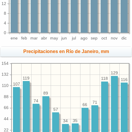
12
8
4
0
ene
feb
mar
abr
may
jun
jul
ago
sep
oct
nov
dic
Precipitaciones en Río de Janeiro, mm
154
129
132
119
118
116
107
110
89
88
74
71
66
66
57
44
35
34
22