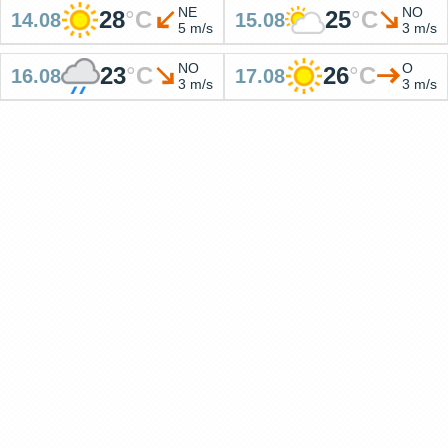
NE
NO
28
°
C
25
°
C
14.08
15.08
5 m/s
3 m/s
NO
O
23
°
C
26
°
C
16.08
17.08
3 m/s
3 m/s