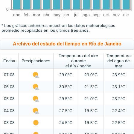
0
ene
feb
mar
abr
may
jun
jul
ago
sep
oct
nov
dic
* Los gráficos anteriores muestran los datos meteorológicos
promedio recopilados en los últimos tres años.
Archivo del estado del tiempo en Río de Janeiro
Temperatura del aire
Temperatura
Fecha
Precipitaciones
durante
del agua de
el día / noche
mar
07.08
29.0°C
23.0°C
23.9°C
06.08
30.5°C
21.5°C
23.1°C
05.08
29.5°C
21.0°C
23.2°C
04.08
27.5°C
19.5°C
22.4°C
03.08
24.5°C
19.5°C
22.5°C