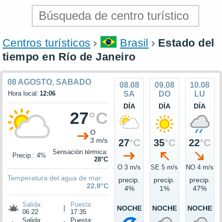
Centros turísticos
Brasil
Estado del
tiempo en Río de Janeiro
08 AGOSTO, SABADO
08.08
09.08
10.08
Hora local:
12:06
SA
DO
LU
DÍA
DÍA
DÍA
27
°C
O
3 m/s
27
°C
35
°C
22
°C
Sensación térmica:
Precip.: 4%
28°C
O 3 m/s
SE 5 m/s
NO 4 m/s
Temperatura del agua de mar:
precip.
precip.
precip.
22.9°C
4%
1%
47%
Salida:
Puesta:
|
NOCHE
NOCHE
NOCHE
06:22
17:35
Salida:
Puesta: