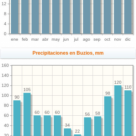
12
8
4
0
ene
feb
mar
abr
may
jun
jul
ago
sep
oct
nov
dic
Precipitaciones en Buzios, mm
160
140
120
120
110
105
98
100
90
80
60
60
60
58
56
60
40
34
22
20