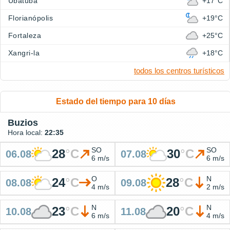
Ubatuba
+17°C
Florianópolis
+19°C
Fortaleza
+25°C
Xangri-la
+18°C
todos los centros turísticos
Estado del tiempo para 10 días
Buzios
Hora local:
22:35
SO
SO
28
°
C
30
°
C
06.08
07.08
6 m/s
6 m/s
O
N
24
°
C
28
°
C
08.08
09.08
4 m/s
2 m/s
N
N
23
°
C
20
°
C
10.08
11.08
6 m/s
4 m/s