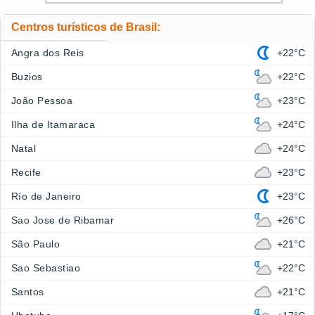
Centros turísticos de Brasil:
Angra dos Reis
+22°C
Buzios
+22°C
João Pessoa
+23°C
Ilha de Itamaraca
+24°C
Natal
+24°C
Recife
+23°C
Río de Janeiro
+23°C
Sao Jose de Ribamar
+26°C
São Paulo
+21°C
Sao Sebastiao
+22°C
Santos
+21°C