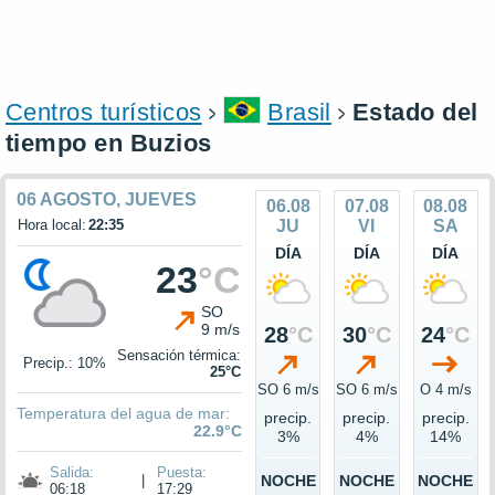
Centros turísticos
Brasil
Estado del
tiempo en Buzios
06 AGOSTO, JUEVES
06.08
07.08
08.08
Hora local:
22:35
JU
VI
SA
DÍA
DÍA
DÍA
23
°C
SO
9 m/s
28
°C
30
°C
24
°C
Sensación térmica:
Precip.: 10%
25°C
SO 6 m/s
SO 6 m/s
O 4 m/s
Temperatura del agua de mar:
precip.
precip.
precip.
22.9°C
3%
4%
14%
Salida:
Puesta:
|
NOCHE
NOCHE
NOCHE
06:18
17:29