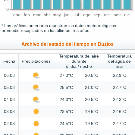
0
ene
feb
mar
abr
may
jun
jul
ago
sep
oct
nov
dic
* Los gráficos anteriores muestran los datos meteorológicos
promedio recopilados en los últimos tres años.
Archivo del estado del tiempo en Buzios
Temperatura del aire
Temperatura
Fecha
Precipitaciones
durante
del agua de
el día / noche
mar
06.08
27.0°C
20.5°C
22.9°C
05.08
25.5°C
21.0°C
22.7°C
04.08
24.0°C
20.5°C
22.3°C
03.08
23.5°C
19.5°C
22.6°C
02.08
24.5°C
19.5°C
22.7°C