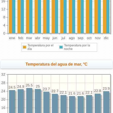
16
12
8
4
0
ene
feb
mar
abr
may
jun
jul
ago
sep
oct
nov
dic
Temperatura por el
Temperatura por la
día
noche
Temperatura del agua de mar, °C
32
28
25.5
25
24.9
24.5
23.9
23.7
24
22.8
22.7
22.1
22.1
21.6
21.6
20
16