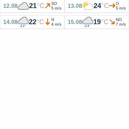
SO
O
21
°
C
24
°
C
12.08
13.08
5 m/s
5 m/s
N
NO
22
°
C
19
°
C
14.08
15.08
4 m/s
7 m/s