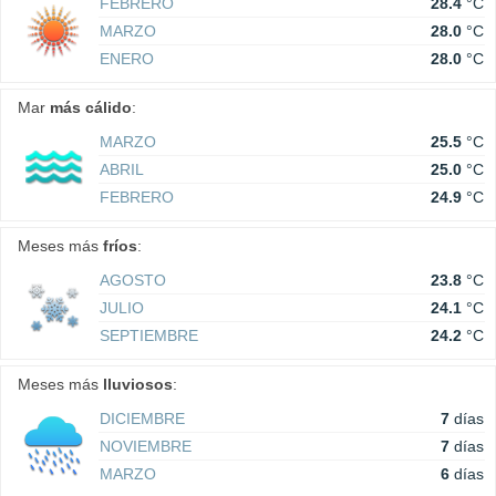
FEBRERO
28.4
°C
MARZO
28.0
°C
ENERO
28.0
°C
Mar
más cálido
:
MARZO
25.5
°C
ABRIL
25.0
°C
FEBRERO
24.9
°C
Meses más
fríos
:
AGOSTO
23.8
°C
JULIO
24.1
°C
SEPTIEMBRE
24.2
°C
Meses más
lluviosos
:
DICIEMBRE
7
días
NOVIEMBRE
7
días
MARZO
6
días