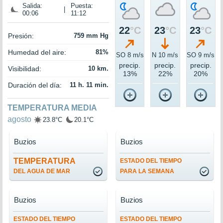
Salida:
Puesta:
|
00:06
11:12
22
°C
23
°C
23
°C
Presión:
759 mm Hg
Humedad del aire:
81%
SO 8 m/s
N 10 m/s
SO 9 m/s
precip.
precip.
precip.
Visibilidad:
10 km.
13%
22%
20%
Duración del día:
11 h. 11 min.
TEMPERATURA MEDIA
agosto
23.8°C
20.1°C
Buzios
Buzios
TEMPERATURA
ESTADO DEL TIEMPO
DEL AGUA DE MAR
PARA LA SEMANA
Buzios
Buzios
ESTADO DEL TIEMPO
ESTADO DEL TIEMPO