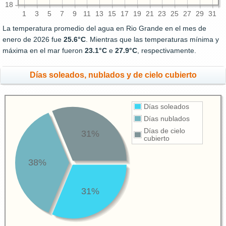
18
1
3
5
7
9
11
13
15
17
19
21
23
25
27
29
31
La temperatura promedio del agua en Rio Grande en el mes de
enero de 2026 fue
25.6°C
. Mientras que las temperaturas mínima y
máxima en el mar fueron
23.1°C
e
27.9°C
, respectivamente.
Días soleados, nublados y de cielo cubierto
Días soleados
Días nublados
Días de cielo
31%
cubierto
38%
31%