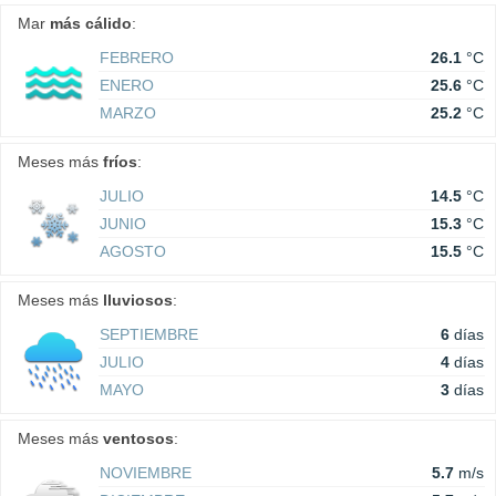
Mar
más cálido
:
FEBRERO
26.1
°C
ENERO
25.6
°C
MARZO
25.2
°C
Meses más
fríos
:
JULIO
14.5
°C
JUNIO
15.3
°C
AGOSTO
15.5
°C
Meses más
lluviosos
:
SEPTIEMBRE
6
días
JULIO
4
días
MAYO
3
días
Meses más
ventosos
:
NOVIEMBRE
5.7
m/s