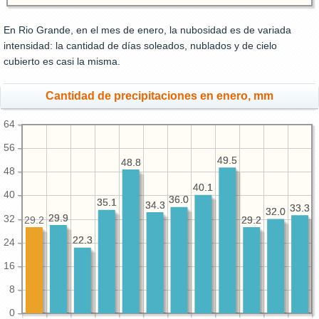
En Rio Grande, en el mes de enero, la nubosidad es de variada
intensidad: la cantidad de días soleados, nublados y de cielo
cubierto es casi la misma.
Cantidad de precipitaciones en enero, mm
64
56
49.5
49.5
48.8
48.8
48
40.1
40.1
40
36.0
36.0
35.1
35.1
34.3
34.3
33.3
33.3
32.0
32.0
29.9
29.9
32
29.2
29.2
29.2
22.3
22.3
24
16
8
0