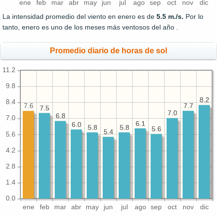
ene
feb
mar
abr
may
jun
jul
ago
sep
oct
nov
dic
La intensidad promedio del viento en enero es de
5.5 m./s.
Por lo
tanto, enero es uno de los meses más ventosos del año .
Promedio diario de horas de sol
11.2
9.8
8.2
8.2
8.4
7.7
7.7
7.6
7.5
7.5
7.0
7.0
6.8
6.8
7.0
6.1
6.1
6.0
6.0
5.8
5.8
5.8
5.8
5.6
5.6
5.4
5.4
5.6
4.2
2.8
1.4
0.0
ene
feb
mar
abr
may
jun
jul
ago
sep
oct
nov
dic