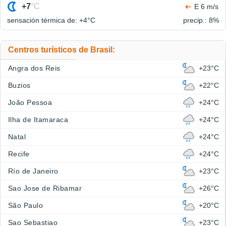
+7
°C
E 6 m/s
sensación térmica de: +4°
C
precip.: 8%
Centros turísticos de Brasil:
Angra dos Reis
+23°C
Buzios
+22°C
João Pessoa
+24°C
Ilha de Itamaraca
+24°C
Natal
+24°C
Recife
+24°C
Río de Janeiro
+23°C
Sao Jose de Ribamar
+26°C
São Paulo
+20°C
Sao Sebastiao
+23°C