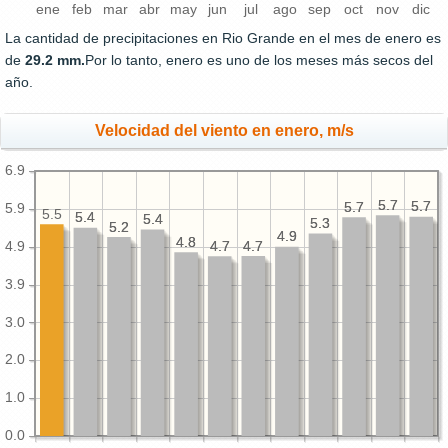
ene
feb
mar
abr
may
jun
jul
ago
sep
oct
nov
dic
La cantidad de precipitaciones en Rio Grande en el mes de enero es
de
29.2 mm.
Por lo tanto, enero es uno de los meses más secos del
año.
Velocidad del viento en enero, m/s
6.9
5.7
5.7
5.7
5.7
5.7
5.7
5.9
5.5
5.4
5.4
5.4
5.4
5.3
5.3
5.2
5.2
4.9
4.9
4.8
4.8
4.7
4.7
4.7
4.7
4.9
3.9
3.0
2.0
1.0
0.0