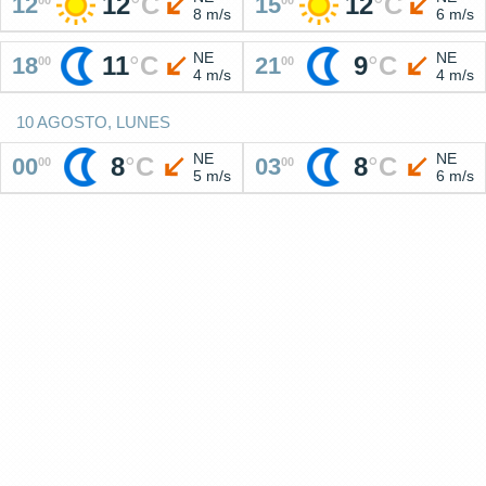
12
°
C
12
°
C
12
15
8 m/s
6 m/s
NE
NE
11
°
C
9
°
C
18
21
00
00
4 m/s
4 m/s
10 AGOSTO, LUNES
NE
NE
8
°
C
8
°
C
00
03
00
00
5 m/s
6 m/s