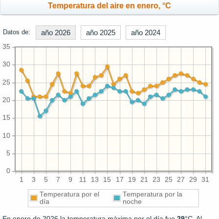
Temperatura del aire en enero, °C
Datos de:
año 2026
año 2025
año 2024
35
30
25
20
15
10
5
0
1
3
5
7
9
11
13
15
17
19
21
23
25
27
29
31
Temperatura por el
Temperatura por la
día
noche
En enero de 2026 la temperatura máxima por el día fue
29
°C. Al