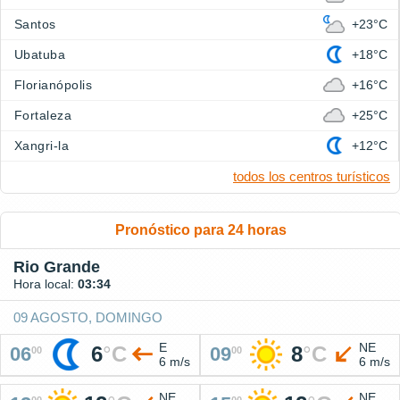
Santos
+23°C
Ubatuba
+18°C
Florianópolis
+16°C
Fortaleza
+25°C
Xangri-la
+12°C
todos los centros turísticos
Pronóstico para 24 horas
Rio Grande
Hora local:
03:34
09 AGOSTO, DOMINGO
E
NE
6
°
C
8
°
C
06
09
00
00
6 m/s
6 m/s
NE
NE
00
00