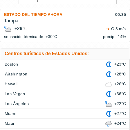
ESTADO DEL TIEMPO AHORA
00:35
Tampa
+26
°C
O 3 m/s
sensación térmica de: +30°
C
precip.: 14%
Centros turísticos de Estados Unidos:
Boston
+23°C
Washington
+28°C
Hawaii
+26°C
Las Vegas
+36°C
Los Ángeles
+22°C
Miami
+27°C
Maui
+24°C