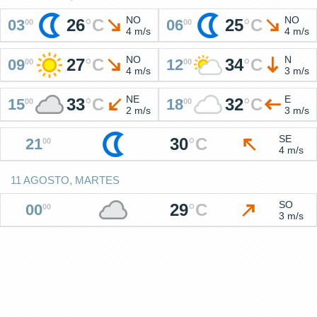
NO
NO
26
°
C
25
°
C
03
06
00
00
4 m/s
4 m/s
NO
N
27
°
C
34
°
C
09
12
00
00
4 m/s
3 m/s
NE
E
33
°
C
32
°
C
15
18
00
00
2 m/s
3 m/s
SE
30
°
C
21
00
4 m/s
11 AGOSTO, MARTES
SO
29
°
C
00
00
3 m/s