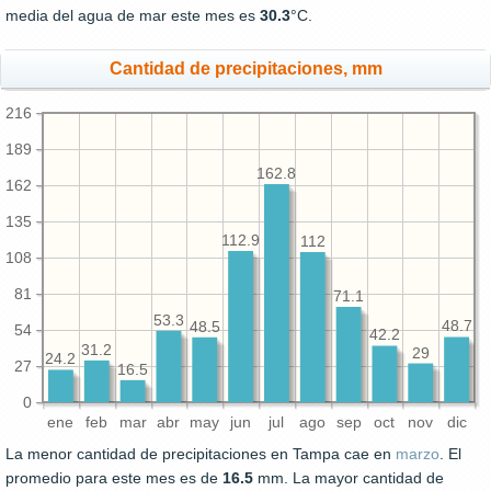
media del agua de mar este mes es
30.3
°C.
Cantidad de precipitaciones, mm
216
189
162.8
162
135
112.9
112
108
81
71.1
53.3
48.7
48.5
54
42.2
31.2
29
24.2
27
16.5
0
ene
feb
mar
abr
may
jun
jul
ago
sep
oct
nov
dic
La menor cantidad de precipitaciones en Tampa cae en
marzo
. El
promedio para este mes es de
16.5
mm. La mayor cantidad de