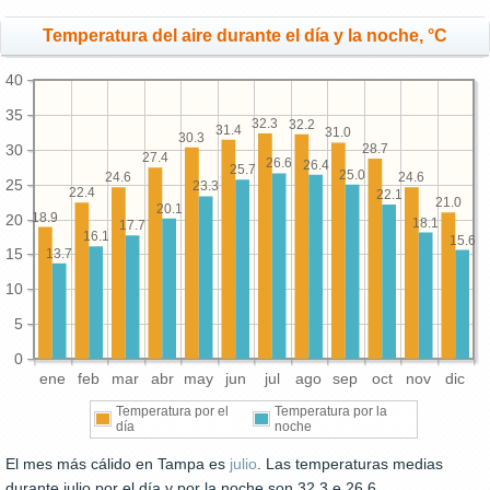
Temperatura del aire durante el día y la noche, °C
40
35
32.3
32.2
31.4
31.0
30.3
30
28.7
27.4
26.6
26.4
25.7
25.0
24.6
24.6
25
23.3
22.4
22.1
21.0
20.1
18.9
20
18.1
17.7
16.1
15.6
15
13.7
10
5
0
ene
feb
mar
abr
may
jun
jul
ago
sep
oct
nov
dic
Temperatura por el
Temperatura por la
día
noche
El mes más cálido en Tampa es
julio
. Las temperaturas medias
durante julio por el día y por la noche son 32.3 e 26.6,