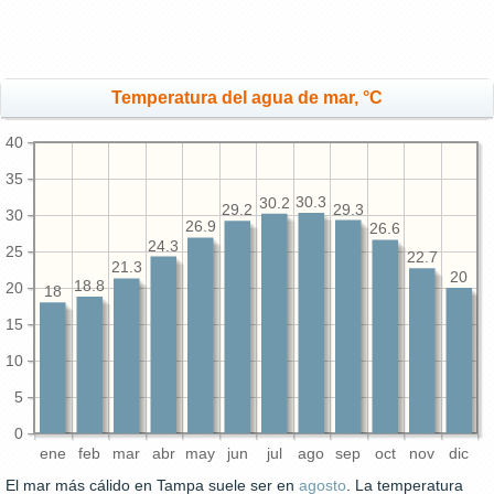
Temperatura del agua de mar, °C
40
35
30.3
30.2
29.3
29.2
30
26.9
26.6
24.3
25
22.7
21.3
20
18.8
20
18
15
10
5
0
ene
feb
mar
abr
may
jun
jul
ago
sep
oct
nov
dic
El mar más cálido en Tampa suele ser en
agosto
. La temperatura