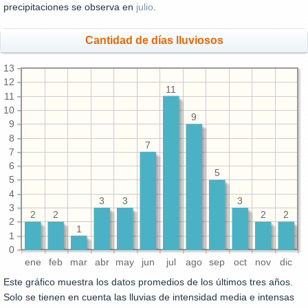
precipitaciones se observa en
julio
.
Cantidad de días lluviosos
13
12
11
11
10
9
9
8
7
7
6
5
5
4
3
3
3
3
2
2
2
2
2
1
1
0
ene
feb
mar
abr
may
jun
jul
ago
sep
oct
nov
dic
Este gráfico muestra los datos promedios de los últimos tres años.
Solo se tienen en cuenta las lluvias de intensidad media e intensas