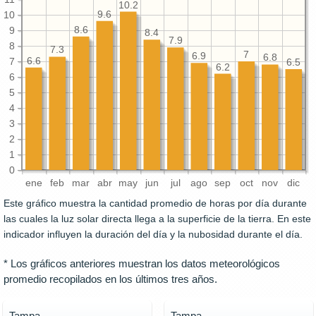
10.2
9.6
10
8.6
9
8.4
7.9
8
7.3
7
6.9
6.8
6.6
7
6.5
6.2
6
5
4
3
2
1
0
ene
feb
mar
abr
may
jun
jul
ago
sep
oct
nov
dic
Este gráfico muestra la cantidad promedio de horas por día durante
las cuales la luz solar directa llega a la superficie de la tierra. En este
indicador influyen la duración del día y la nubosidad durante el día.
* Los gráficos anteriores muestran los datos meteorológicos
promedio recopilados en los últimos tres años.
Tampa
Tampa