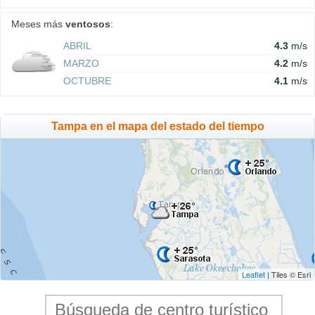
Meses más
ventosos
:
ABRIL
4.3
m/s
MARZO
4.2
m/s
OCTUBRE
4.1
m/s
Tampa en el mapa del estado del tiempo
Leaflet
| Tiles © Esri