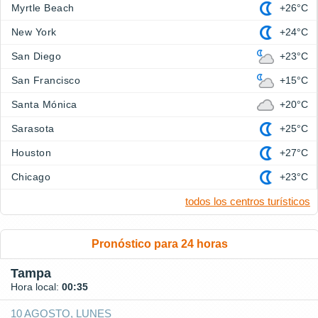
Myrtle Beach
+26°C
New York
+24°C
San Diego
+23°C
San Francisco
+15°C
Santa Mónica
+20°C
Sarasota
+25°C
Houston
+27°C
Chicago
+23°C
todos los centros turísticos
Pronóstico para 24 horas
Tampa
Hora local:
00:35
10 AGOSTO, LUNES