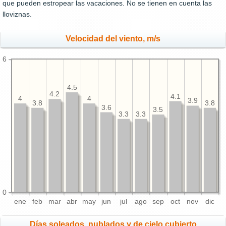
que pueden estropear las vacaciones. No se tienen en cuenta las
lloviznas.
Velocidad del viento, m/s
6
4.5
4.2
4.1
4
4
3.9
3.8
3.8
3.6
3.5
3.3
3.3
0
ene
feb
mar
abr
may
jun
jul
ago
sep
oct
nov
dic
Días soleados, nublados y de cielo cubierto