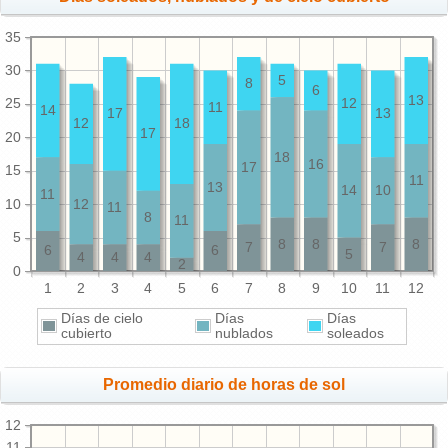
35
30
5
8
6
13
25
12
11
14
17
13
12
18
17
20
18
16
17
15
11
13
14
10
11
10
12
11
8
11
5
8
8
8
7
7
6
6
5
4
4
4
2
0
1
2
3
4
5
6
7
8
9
10
11
12
Días de cielo
Días
Días
cubierto
nublados
soleados
Promedio diario de horas de sol
12
11