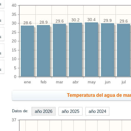
s
40
35
30.4
s
30.2
29.9
29.6
29.6
28.9
28.6
30
25
s
20
15
s
10
5
s
0
ene
feb
mar
abr
may
jun
jul
Temperatura del agua de mar
Datos de:
año 2026
año 2025
año 2024
37