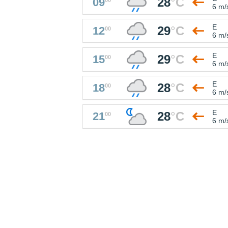
28
°
C
09
6 m/
E
29
°
C
12
00
6 m/
E
29
°
C
15
00
6 m/
E
28
°
C
18
00
6 m/
E
28
°
C
21
00
6 m/