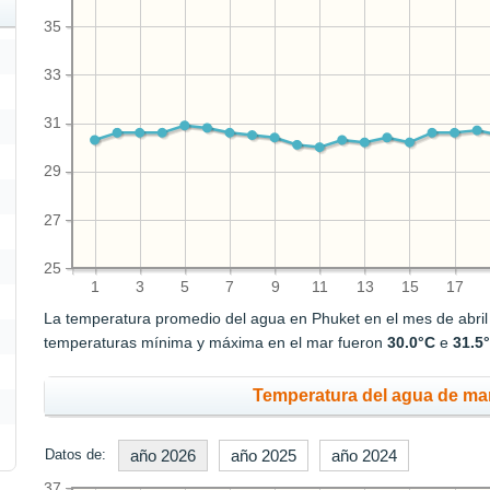
35
33
31
29
27
25
1
3
5
7
9
11
13
15
17
La temperatura promedio del agua en Phuket en el mes de abri
temperaturas mínima y máxima en el mar fueron
30.0°C
e
31.5
Temperatura del agua de mar
Datos de:
año 2026
año 2025
año 2024
37