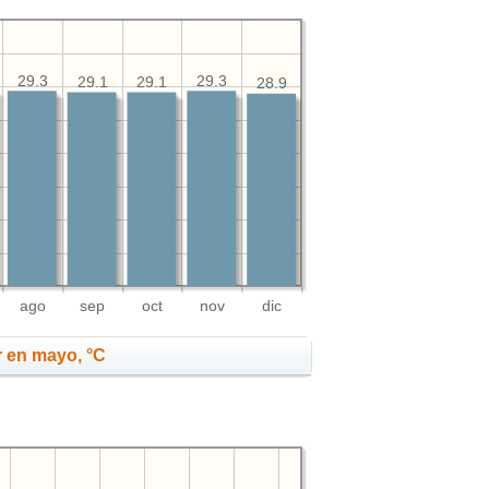
29.3
29.3
29.1
29.1
28.9
ago
sep
oct
nov
dic
 en mayo, °C