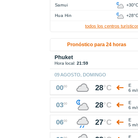
Samui
+30°
Hua Hin
+28°
todos los centros turístico
Pronóstico para 24 horas
Phuket
Hora local:
21:59
09 AGOSTO, DOMINGO
E
28
°
C
00
00
6 m/
E
28
°
C
03
00
6 m/
E
27
°
C
06
00
5 m/
E
00