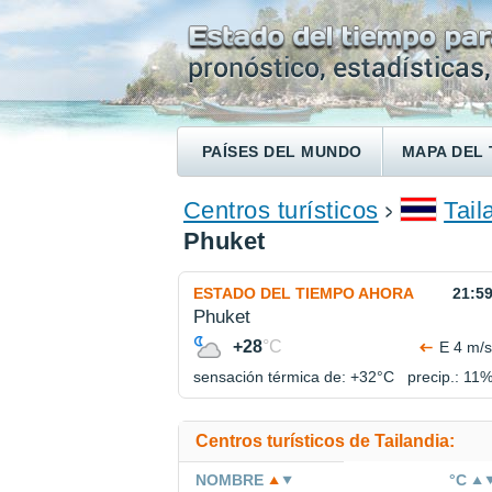
PAÍSES DEL MUNDO
MAPA DEL 
ENCONTRAR UN HOTEL
Centros turísticos
Tail
Phuket
ESTADO DEL TIEMPO AHORA
21:5
Phuket
+28
°C
E 4 m/s
sensación térmica de: +32°
C
precip.: 11
Centros turísticos de Tailandia:
NOMBRE
°C