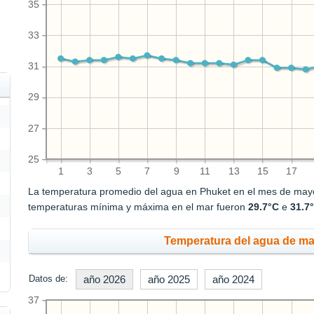
35
33
31
29
27
25
1
3
5
7
9
11
13
15
17
La temperatura promedio del agua en Phuket en el mes de ma
temperaturas mínima y máxima en el mar fueron
29.7°C
e
31.7
Temperatura del agua de mar
Datos de:
año 2026
año 2025
año 2024
37