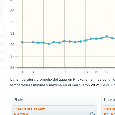
35
33
31
29
27
25
1
3
5
7
9
11
13
15
17
La temperatura promedio del agua en Phuket en el mes de juni
temperaturas mínima y máxima en el mar fueron
29.2°C
e
30.6
Phuket
Phuke
ESTADO DEL TIEMPO
ESTADO
AHORA
EN A