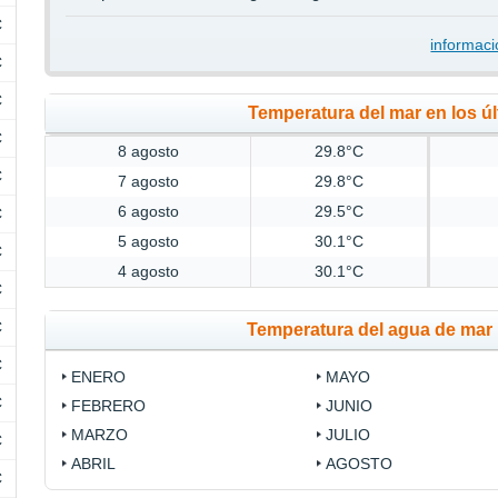
C
informaci
C
C
Temperatura del mar en los úl
C
8 agosto
29.8°C
C
7 agosto
29.8°C
6 agosto
29.5°C
C
5 agosto
30.1°C
C
4 agosto
30.1°C
C
C
Temperatura del agua de mar 
C
ENERO
MAYO
C
FEBRERO
JUNIO
MARZO
JULIO
C
ABRIL
AGOSTO
C