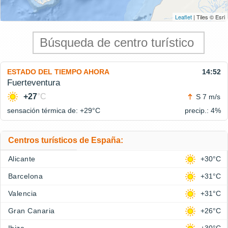
Leaflet
| Tiles © Esri
ESTADO DEL TIEMPO AHORA
14:52
Fuerteventura
+27
°C
S 7 m/s
sensación térmica de: +29°
C
precip.: 4%
Centros turísticos de España:
Alicante
+30°C
Barcelona
+31°C
Valencia
+31°C
Gran Canaria
+26°C