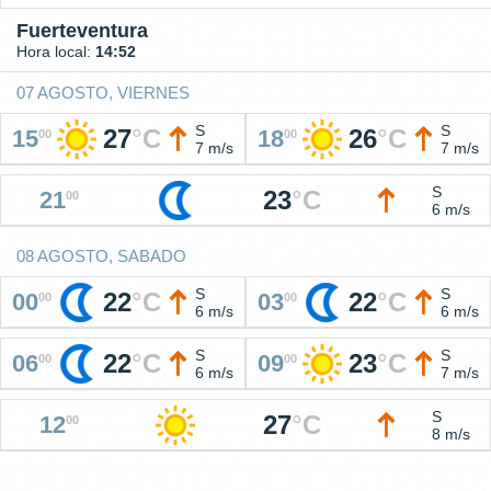
Fuerteventura
Hora local:
14:52
07 AGOSTO, VIERNES
S
S
27
°
C
26
°
C
15
18
00
00
7 m/s
7 m/s
S
23
°
C
21
00
6 m/s
08 AGOSTO, SABADO
S
S
22
°
C
22
°
C
00
03
00
00
6 m/s
6 m/s
S
S
22
°
C
23
°
C
06
09
00
00
6 m/s
7 m/s
S
27
°
C
12
00
8 m/s