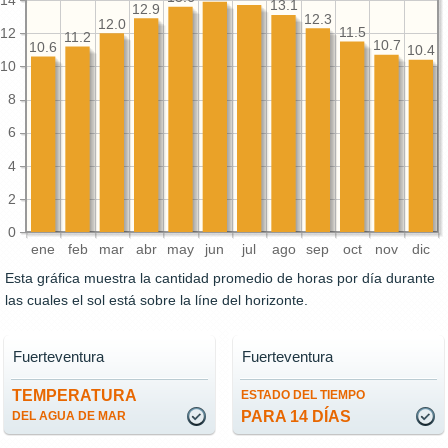
14
13.1
12.9
12.3
12.0
11.5
12
11.2
10.7
10.6
10.4
10
8
6
4
2
0
ene
feb
mar
abr
may
jun
jul
ago
sep
oct
nov
dic
Esta gráfica muestra la cantidad promedio de horas por día durante
las cuales el sol está sobre la líne del horizonte.
Fuerteventura
Fuerteventura
TEMPERATURA
ESTADO DEL TIEMPO
PARA 14 DÍAS
DEL AGUA DE MAR