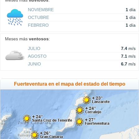
Meses más
lluviosos
:
NOVIEMBRE
1
día
OCTUBRE
1
día
FEBRERO
1
día
Meses más
ventosos
:
JULIO
7.4
m/s
AGOSTO
7.1
m/s
JUNIO
6.7
m/s
Fuerteventura en el mapa del estado del tiempo