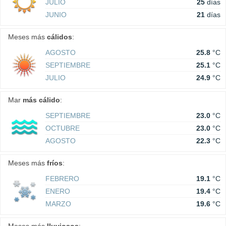
JULIO
25
días
JUNIO
21
días
Meses más
cálidos
:
AGOSTO
25.8
°C
SEPTIEMBRE
25.1
°C
JULIO
24.9
°C
Mar
más cálido
:
SEPTIEMBRE
23.0
°C
OCTUBRE
23.0
°C
AGOSTO
22.3
°C
Meses más
fríos
:
FEBRERO
19.1
°C
ENERO
19.4
°C
MARZO
19.6
°C