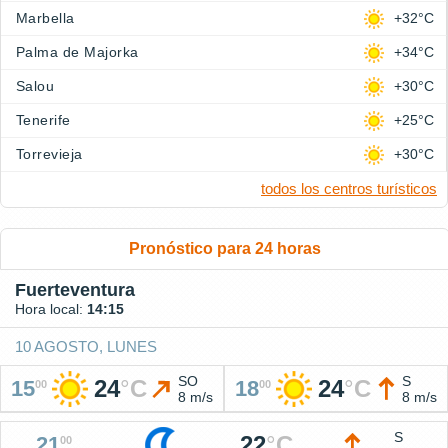
Marbella
+32°C
Palma de Majorka
+34°C
Salou
+30°C
Tenerife
+25°C
Torrevieja
+30°C
todos los centros turísticos
Pronóstico para 24 horas
Fuerteventura
Hora local:
14:15
10 AGOSTO, LUNES
SO
S
24
°
C
24
°
C
15
18
00
00
8 m/s
8 m/s
S
22
°
C
21
00