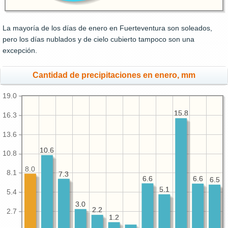
La mayoría de los días de enero en Fuerteventura son soleados,
pero los días nublados y de cielo cubierto tampoco son una
excepción.
Cantidad de precipitaciones en enero, mm
19.0
15.8
15.8
16.3
13.6
10.6
10.6
10.8
8.0
8.1
7.3
7.3
6.6
6.6
6.6
6.6
6.5
6.5
5.1
5.1
5.4
3.0
3.0
2.2
2.2
2.7
1.2
1.2