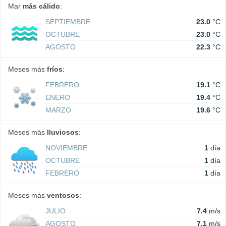
Mar
más cálido
:
SEPTIEMBRE
23.0
°C
OCTUBRE
23.0
°C
AGOSTO
22.3
°C
Meses más
fríos
:
FEBRERO
19.1
°C
ENERO
19.4
°C
MARZO
19.6
°C
Meses más
lluviosos
:
NOVIEMBRE
1
día
OCTUBRE
1
día
FEBRERO
1
día
Meses más
ventosos
:
JULIO
7.4
m/s
AGOSTO
7.1
m/s