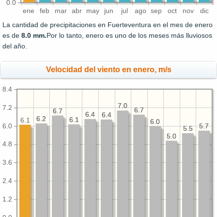
0.0
ene
feb
mar
abr
may
jun
jul
ago
sep
oct
nov
dic
La cantidad de precipitaciones en Fuerteventura en el mes de enero
es de
8.0 mm.
Por lo tanto, enero es uno de los meses más lluviosos
del año.
Velocidad del viento en enero, m/s
8.4
7.0
7.0
7.2
6.7
6.7
6.7
6.7
6.4
6.4
6.4
6.4
6.2
6.2
6.1
6.1
6.1
6.0
6.0
6.0
5.7
5.7
5.5
5.5
5.0
5.0
4.8
3.6
2.4
1.2