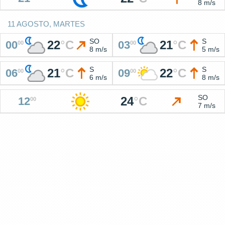
8 m/s
11 AGOSTO, MARTES
SO
S
22
°
C
21
°
C
00
03
00
00
8 m/s
5 m/s
S
S
21
°
C
22
°
C
06
09
00
00
6 m/s
8 m/s
SO
24
°
C
12
00
7 m/s