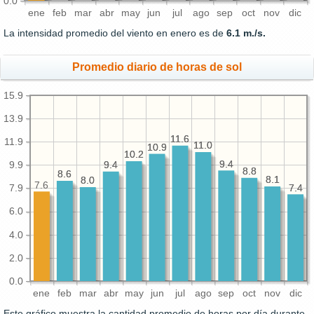
0.0
ene
feb
mar
abr
may
jun
jul
ago
sep
oct
nov
dic
La intensidad promedio del viento en enero es de
6.1 m./s.
Promedio diario de horas de sol
15.9
13.9
11.6
11.6
11.9
11.0
11.0
10.9
10.9
10.2
10.2
9.4
9.4
9.4
9.4
9.9
8.8
8.8
8.6
8.6
8.1
8.1
8.0
8.0
7.6
7.4
7.4
7.9
6.0
4.0
2.0
0.0
ene
feb
mar
abr
may
jun
jul
ago
sep
oct
nov
dic
Este gráfico muestra la cantidad promedio de horas por día durante