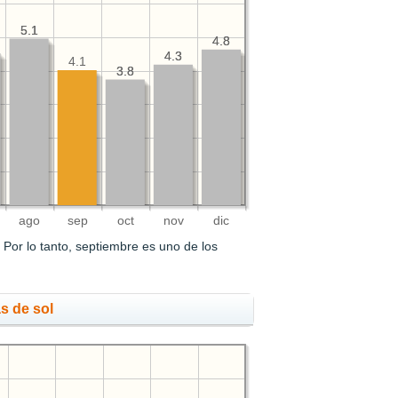
5.1
5.1
4.8
4.8
4.3
4.3
4.1
3.8
3.8
ago
sep
oct
nov
dic
.
Por lo tanto, septiembre es uno de los
s de sol