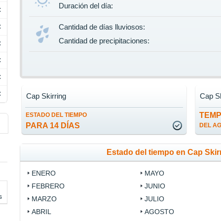
Duración del día:
C
C
Cantidad de días lluviosos:
Cantidad de precipitaciones:
C
C
C
C
Cap Skirring
Cap Sk
TEM
ESTADO DEL TIEMPO
PARA 14 DÍAS
DEL A
Estado del tiempo en Cap Skir
ENERO
MAYO
FEBRERO
JUNIO
s
MARZO
JULIO
ABRIL
AGOSTO