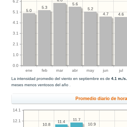
6.0
6.0
6.2
5.6
5.6
5.3
5.3
5.2
5.2
5.0
5.0
5.1
4.7
4.7
4.6
4.6
4.1
3.1
2.1
1.0
0.0
ene
feb
mar
abr
may
jun
jul
La intensidad promedio del viento en septiembre es de
4.1 m./s
meses menos ventosos del año .
Promedio diario de hora
14.1
11.7
11.7
12.1
11.4
11.4
10.9
10.9
10.8
10.8