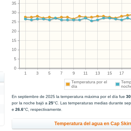
35
30
25
20
15
10
5
0
1
3
5
7
9
11
13
15
17
Temperatura por el
Tempe
día
noch
En septiembre de 2025 la temperatura máxima por el día fue
30
por la noche bajó a
25
°C. Las temperaturas medias durante sept
e
26.6
°C, respectivamente.
Temperatura del agua en Cap Skirr