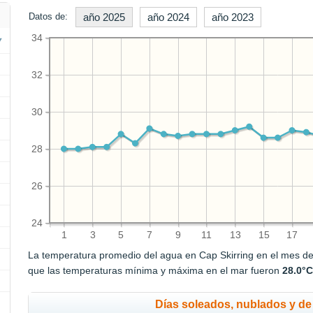
Datos de:
año 2025
año 2024
año 2023
34
32
30
28
26
24
1
3
5
7
9
11
13
15
17
La temperatura promedio del agua en Cap Skirring en el mes d
que las temperaturas mínima y máxima en el mar fueron
28.0°
Días soleados, nublados y de 