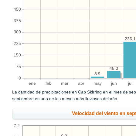
450
375
300
236.1
236.1
225
150
75
45.0
45.0
8.9
8.9
0
ene
feb
mar
abr
may
jun
jul
La cantidad de precipitaciones en Cap Skirring en el mes de se
septiembre es uno de los meses más lluviosos del año.
Velocidad del viento en sep
7.2