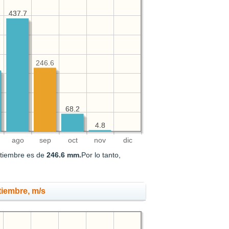
437.7
437.7
246.6
68.2
68.2
4.8
4.8
ago
sep
oct
nov
dic
ptiembre es de
246.6 mm.
Por lo tanto,
tiembre, m/s