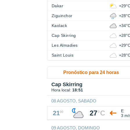
Dakar
+29°
Ziguinchor
+28°
Kaolack
+34°
Cap Skirring
+28°
Les Almadies
+29°
Saint Louis
+28°
Pronóstico para 24 horas
Cap Skirring
Hora local:
18:51
08 AGOSTO, SABADO
E
27
°
C
21
00
3 m/
09 AGOSTO, DOMINGO