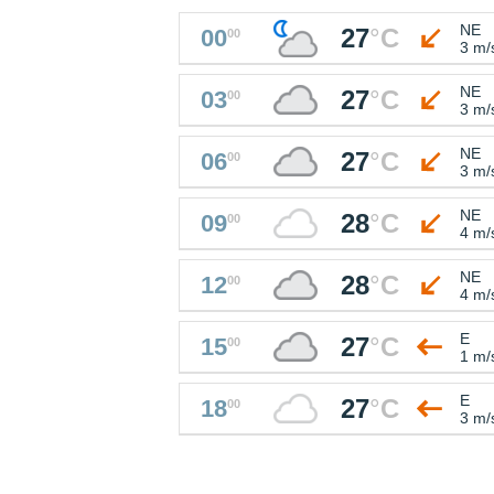
NE
27
°
C
00
00
3 m/
NE
27
°
C
03
00
3 m/
NE
27
°
C
06
00
3 m/
NE
28
°
C
09
00
4 m/
NE
28
°
C
12
00
4 m/
E
27
°
C
15
00
1 m/
E
27
°
C
18
00
3 m/