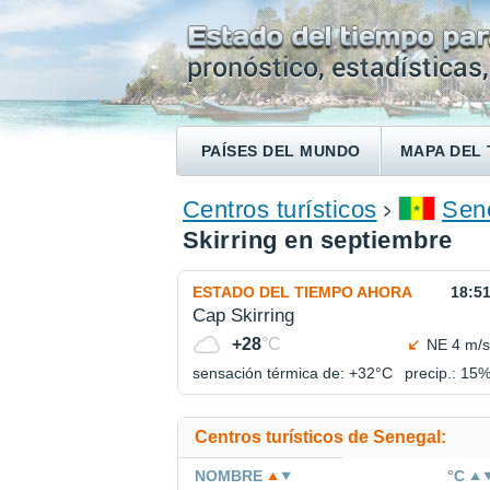
PAÍSES DEL MUNDO
MAPA DEL 
ENCONTRAR UN HOTEL
Centros turísticos
Sen
Skirring en septiembre
ESTADO DEL TIEMPO AHORA
18:5
Cap Skirring
+28
°C
NE 4 m/s
sensación térmica de: +32°
C
precip.: 15
Centros turísticos de Senegal:
NOMBRE
°C