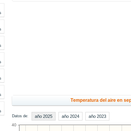
s
s
s
s
s
s
Temperatura del aire en se
s
Datos de:
año 2025
año 2024
año 2023
40