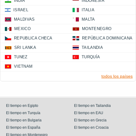
INDIA
INDONESIA
ISRAEL
ITALIA
MALDIVAS
MALTA
MEXICO
MONTENEGRO
REPUBLICA CHECA
REPÚBLICA DOMINICANA
SRI LANKA
TAILANDIA
TUNEZ
TURQUÍA
VIETNAM
todos los países
El tiempo en Egipto
El tiempo en Tailandia
El tiempo en Turquía
El tiempo en EAU
El tiempo en Bulgaria
El tiempo en Grecia
El tiempo en España
El tiempo en Croacia
El tiempo en Montenegro