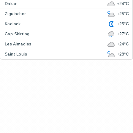
Dakar
+24°C
Ziguinchor
+25°C
Kaolack
+25°C
Cap Skirring
+27°C
Les Almadies
+24°C
Saint Louis
+28°C