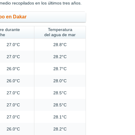
medio recopilados en los últimos tres años.
mpo en Dakar
ire durante
Temperatura
che
del agua de mar
27.0°C
28.8°C
27.0°C
28.2°C
26.0°C
28.7°C
26.0°C
28.0°C
27.0°C
28.5°C
27.0°C
28.5°C
27.0°C
28.1°C
26.0°C
28.2°C