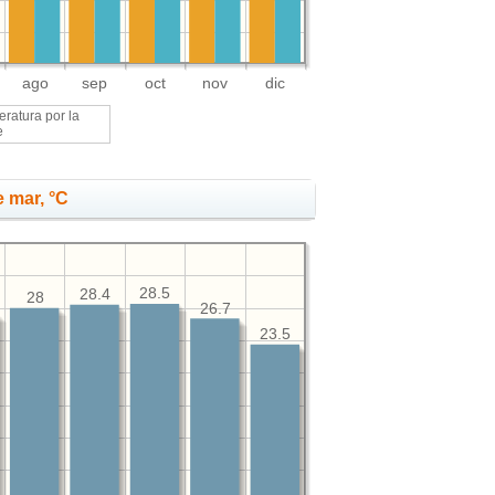
ago
sep
oct
nov
dic
ratura por la
e
 mar, °C
28.5
28.4
28
26.7
23.5