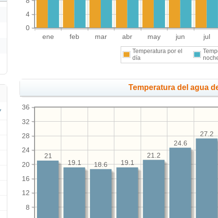
8
4
0
ene
feb
mar
abr
may
jun
jul
Temperatura por el
Tempe
día
noch
Temperatura del agua de
36
32
27.2
28
24.6
24
21.2
21
19.1
19.1
20
18.6
16
12
8