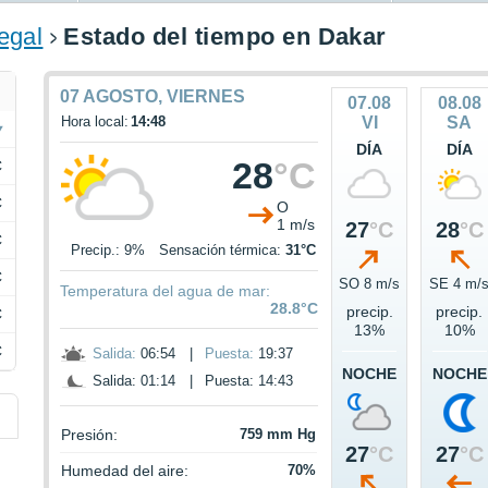
egal
Estado del tiempo en Dakar
07 AGOSTO, VIERNES
07.08
08.08
Hora local:
14:48
VI
SA
DÍA
DÍA
28
°C
C
C
O
1 m/s
27
°C
28
°C
C
Precip.: 9%
Sensación térmica:
31°C
C
SO 8 m/s
SE 4 m/
Temperatura del agua de mar:
28.8°C
precip.
precip.
C
13%
10%
C
Salida:
06:54
|
Puesta:
19:37
NOCHE
NOCHE
Salida: 01:14
|
Puesta: 14:43
Presión:
759 mm Hg
27
°C
27
°C
Humedad del aire:
70%