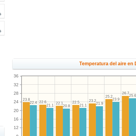
s
s
Temperatura del aire en 
36
32
28
26.7
25.
25.2
23.9
23.8
23.2
24
22.6
22.5
22.4
22.1
21.9
21.1
21.1
20.8
20
16
12