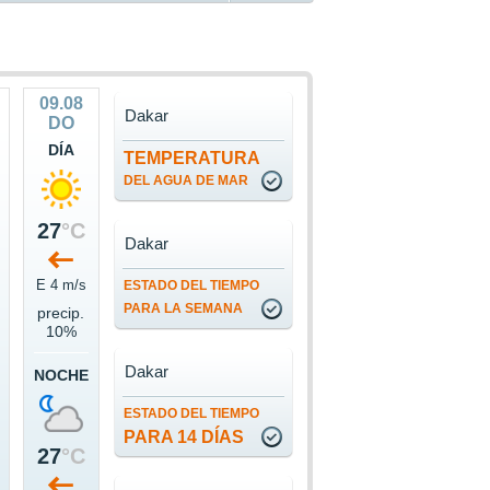
09.08
Dakar
DO
DÍA
TEMPERATURA
DEL AGUA DE MAR
27
°C
Dakar
s
E 4 m/s
ESTADO DEL TIEMPO
PARA LA SEMANA
precip.
10%
Dakar
NOCHE
ESTADO DEL TIEMPO
PARA 14 DÍAS
27
°C