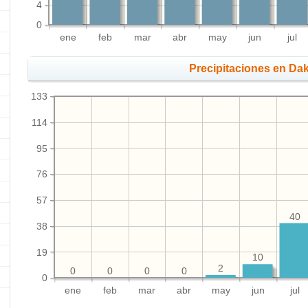
4
0
ene
feb
mar
abr
may
jun
jul
Precipitaciones en Da
133
114
95
76
57
40
38
19
10
2
0
0
0
0
0
ene
feb
mar
abr
may
jun
jul