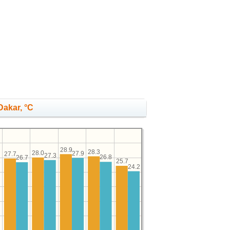
Dakar, °C
28.9
28.3
28.0
27.9
27.7
27.3
26.8
26.7
25.7
6
24.2