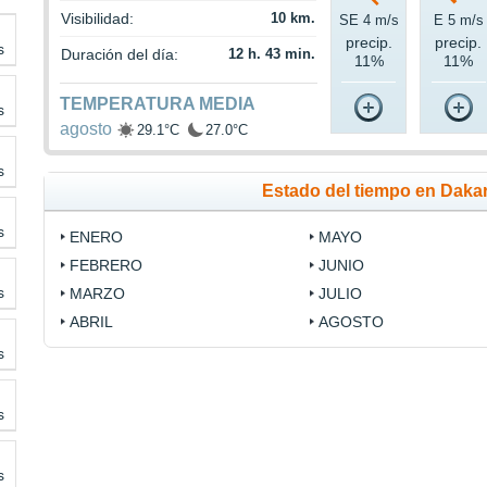
Visibilidad:
10 km.
SE 4 m/s
E 5 m/s
precip.
precip.
s
Duración del día:
12 h. 43 min.
11%
11%
TEMPERATURA MEDIA
s
agosto
29.1°C
27.0°C
s
Estado del tiempo en Daka
s
ENERO
MAYO
FEBRERO
JUNIO
s
MARZO
JULIO
ABRIL
AGOSTO
s
s
s