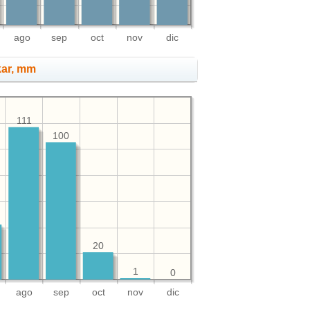
ago
sep
oct
nov
dic
kar, mm
111
100
20
1
0
ago
sep
oct
nov
dic