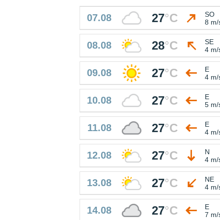
SO
27
°
C
07.08
8 m/
SE
28
°
C
08.08
4 m/
E
27
°
C
09.08
4 m/
E
27
°
C
10.08
5 m/
E
27
°
C
11.08
4 m/
N
27
°
C
12.08
4 m/
NE
27
°
C
13.08
4 m/
E
27
°
C
14.08
7 m/