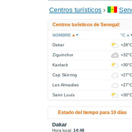
ENCONTRAR UN HOTEL
Centros turísticos
Sen
Centros turísticos de Senegal:
NOMBRE
°C
Dakar
+28°
Ziguinchor
+32°
Kaolack
+30°
Cap Skirring
+27°
Les Almadies
+27°
Saint Louis
+30°
Estado del tiempo para 10 días
Dakar
Hora local:
14:48