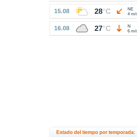
NE
28
°
C
15.08
4 m/
N
27
°
C
16.08
6 m/
Estado del tiempo por temporada: