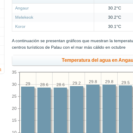
Angaur
30.2°C
Melekeok
30.2°C
Koror
30.1°C
A continuación se presentan gráficos que muestran la temperat
centros turísticos de Palau con el mar más cálido en octubre
Temperatura del agua en Angau
s
35
29.8
29.8
29.5
29.2
29
30
28.6
28.6
25
20
15
10