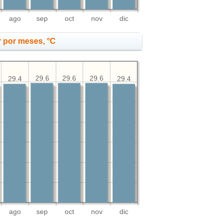
ago
sep
oct
nov
dic
 por meses, °C
29.6
29.6
29.6
29.4
29.4
ago
sep
oct
nov
dic