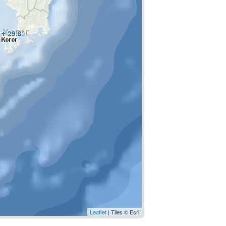
Leaflet
| Tiles © Esri