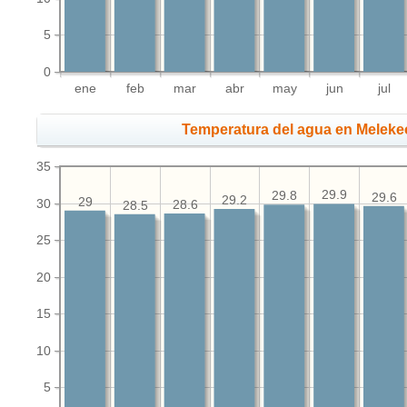
5
0
ene
feb
mar
abr
may
jun
jul
Temperatura del agua en Meleke
35
29.9
29.8
29.6
29.2
29
30
28.6
28.5
25
20
15
10
5