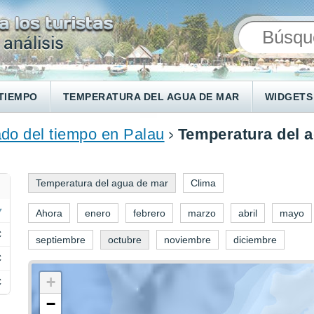
TIEMPO
TEMPERATURA DEL AGUA DE MAR
WIDGETS
do del tiempo en Palau
Temperatura del a
Temperatura del agua de mar
Clima
Ahora
enero
febrero
marzo
abril
mayo
C
septiembre
octubre
noviembre
diciembre
C
+
C
−