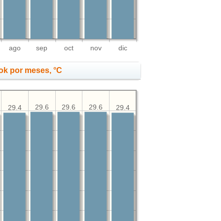
ago
sep
oct
nov
dic
ok por meses, °C
29.6
29.6
29.6
29.4
29.4