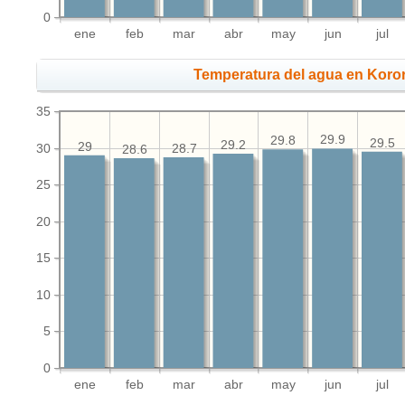
0
ene
feb
mar
abr
may
jun
jul
Temperatura del agua en Koror
35
29.9
29.8
29.5
29.2
29
30
28.7
28.6
25
20
15
10
5
0
ene
feb
mar
abr
may
jun
jul