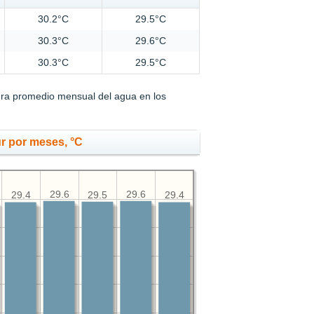
30.2°C
29.5°C
30.3°C
29.6°C
30.3°C
29.5°C
ura promedio mensual del agua en los
r por meses, °C
29.6
29.6
29.5
29.4
29.4