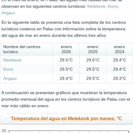
observan en los siguientes centros turísticos:
Melekeok
,
Koror
,
Angaur
.
En la siguiente tabla se presenta una lista completa de los centros
turísticos costeros en Palau con información sobre la temperatura
del agua de mar en enero durante los últimos tres años
Nombre del centros
enero
enero
enero
turístico
2026
2025
2024
Melekeok
29.5°C
29.6°C
29.4°C
Koror
29.5°C
29.5°C
29.4°C
Angaur
29.4°C
29.5°C
29.3°C
A continuación se presentan gráficos que muestran la temperatura
promedio mensual del agua en los centros turísticos de Palau con el
mar más cálido en enero
Temperatura del agua en Melekeok por meses, °C
35