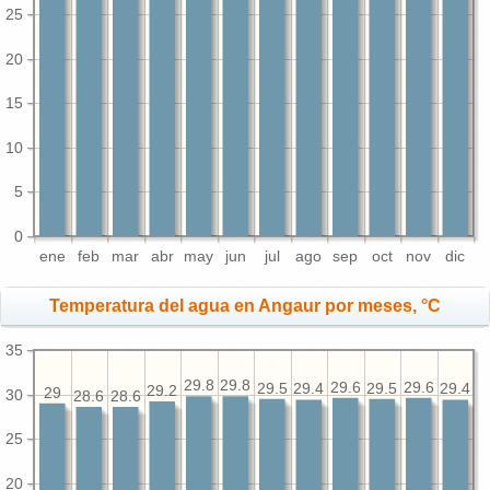
25
20
15
10
5
0
ene
feb
mar
abr
may
jun
jul
ago
sep
oct
nov
dic
Temperatura del agua en Angaur por meses, °C
35
29.8
29.8
29.6
29.6
29.5
29.5
29.4
29.4
29.2
29
30
28.6
28.6
25
20