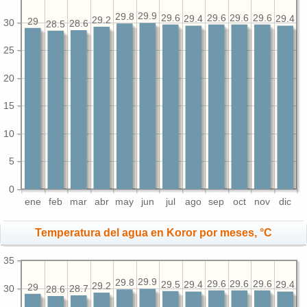
29.9
29.8
29.6
29.6
29.6
29.6
29.4
29.4
29.2
29
30
28.6
28.5
25
20
15
10
5
0
ene
feb
mar
abr
may
jun
jul
ago
sep
oct
nov
dic
Temperatura del agua en Koror por meses, °C
35
29.9
29.8
29.6
29.6
29.6
29.5
29.4
29.4
29.2
29
30
28.7
28.6