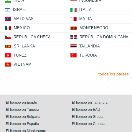
INDIA
INDONESIA
ISRAEL
ITALIA
MALDIVAS
MALTA
MEXICO
MONTENEGRO
REPUBLICA CHECA
REPÚBLICA DOMINICANA
SRI LANKA
TAILANDIA
TUNEZ
TURQUÍA
VIETNAM
todos los países
El tiempo en Egipto
El tiempo en Tailandia
El tiempo en Turquía
El tiempo en EAU
El tiempo en Bulgaria
El tiempo en Grecia
El tiempo en España
El tiempo en Croacia
El tiempo en Montenegro