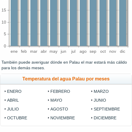
15
10
5
0
ene
feb
mar
abr
may
jun
jul
ago
sep
oct
nov
dic
También puede averiguar dónde en Palau el mar estará más cálido
para los demás meses.
Temperatura del agua Palau por meses
ENERO
FEBRERO
MARZO
ABRIL
MAYO
JUNIO
JULIO
AGOSTO
SEPTIEMBRE
OCTUBRE
NOVIEMBRE
DICIEMBRE