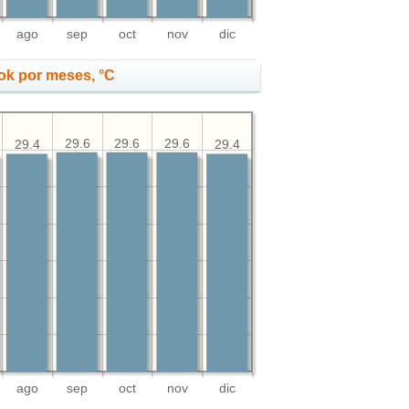
ago
sep
oct
nov
dic
ok por meses, °C
29.6
29.6
29.6
29.4
29.4
ago
sep
oct
nov
dic