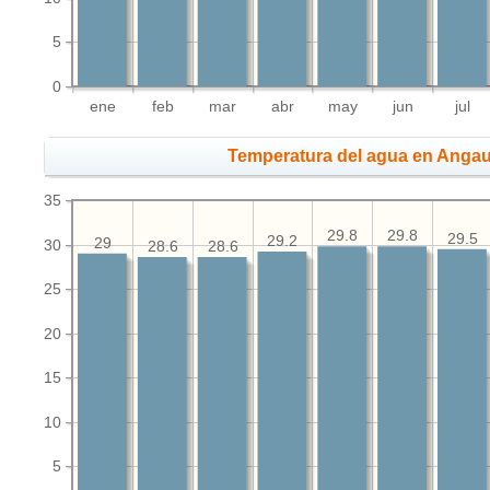
5
0
ene
feb
mar
abr
may
jun
jul
Temperatura del agua en Angau
35
29.8
29.8
29.5
29.2
29
30
28.6
28.6
25
20
15
10
5