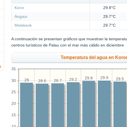
Koror
29.8°C
Angaur
29.7°C
Melekeok
29.7°C
A continuación se presentan gráficos que muestran la temperat
centros turísticos de Palau con el mar más cálido en diciembre
Temperatura del agua en Koror
s
35
29.9
29.8
29.5
29.2
29
30
28.7
28.6
25
20
15
10