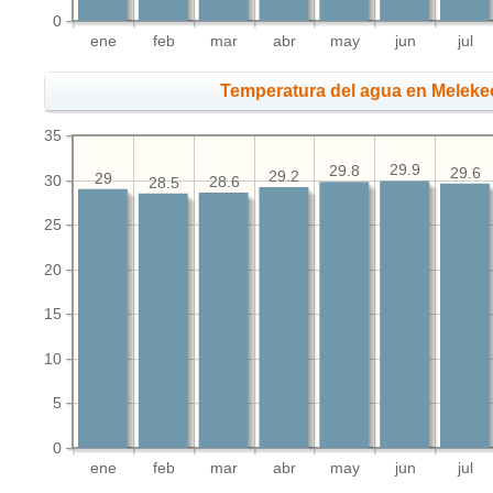
0
ene
feb
mar
abr
may
jun
jul
Temperatura del agua en Meleke
35
29.9
29.8
29.6
29.2
29
30
28.6
28.5
25
20
15
10
5
0
ene
feb
mar
abr
may
jun
jul