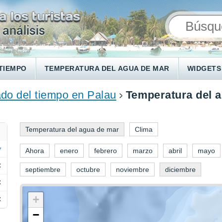
TIEMPO
TEMPERATURA DEL AGUA DE MAR
WIDGETS
do del tiempo en Palau
Temperatura del a
Temperatura del agua de mar
Clima
Ahora
enero
febrero
marzo
abril
mayo
C
septiembre
octubre
noviembre
diciembre
C
+
C
−