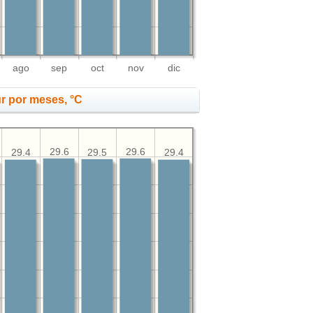
ago
sep
oct
nov
dic
r por meses, °C
29.6
29.6
29.5
29.4
29.4