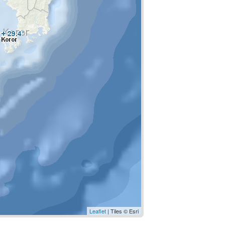
Leaflet
| Tiles © Esri