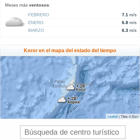
Meses más
ventosos
:
FEBRERO
7.1
m/s
ENERO
6.8
m/s
MARZO
6.3
m/s
Koror en el mapa del estado del tiempo
Leaflet
| Tiles © Esri