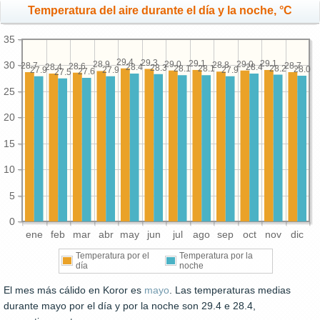
Temperatura del aire durante el día y la noche, °C
35
29.4
29.3
29.1
29.1
29.0
29.0
30
28.9
28.8
28.7
28.7
28.6
28.4
28.4
28.4
28.3
28.2
28.1
28.1
28.0
27.9
27.9
27.9
27.6
27.5
25
20
15
10
5
0
ene
feb
mar
abr
may
jun
jul
ago
sep
oct
nov
dic
Temperatura por el
Temperatura por la
día
noche
El mes más cálido en Koror es
mayo
. Las temperaturas medias
durante mayo por el día y por la noche son 29.4 e 28.4,