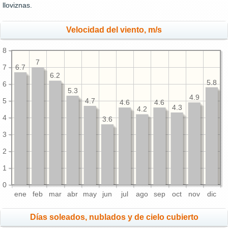
lloviznas.
Velocidad del viento, m/s
8
7
7
6.7
6.2
5.8
6
5.3
4.9
5
4.7
4.6
4.6
4.3
4.2
4
3.6
3
2
1
0
ene
feb
mar
abr
may
jun
jul
ago
sep
oct
nov
dic
Días soleados, nublados y de cielo cubierto