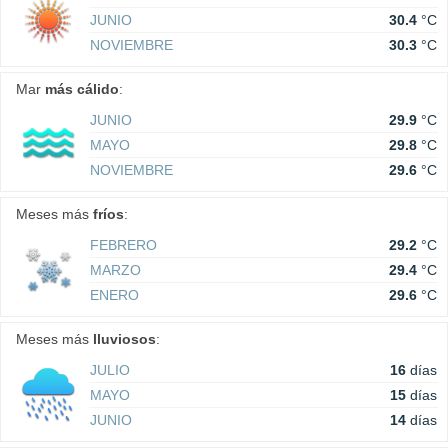
JUNIO
30.4
°C
NOVIEMBRE
30.3
°C
Mar
más cálido
:
JUNIO
29.9
°C
MAYO
29.8
°C
NOVIEMBRE
29.6
°C
Meses más
fríos
:
FEBRERO
29.2
°C
MARZO
29.4
°C
ENERO
29.6
°C
Meses más
lluviosos
:
JULIO
16
días
MAYO
15
días
JUNIO
14
días