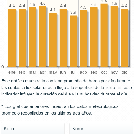
4.8
4.6
4.6
4.5
4.5
4.4
4.4
4.4
4.4
4.3
4.1
3.9
0
ene
feb
mar
abr
may
jun
jul
ago
sep
oct
nov
dic
Este gráfico muestra la cantidad promedio de horas por día durante
las cuales la luz solar directa llega a la superficie de la tierra. En este
indicador influyen la duración del día y la nubosidad durante el día.
* Los gráficos anteriores muestran los datos meteorológicos
promedio recopilados en los últimos tres años.
Koror
Koror