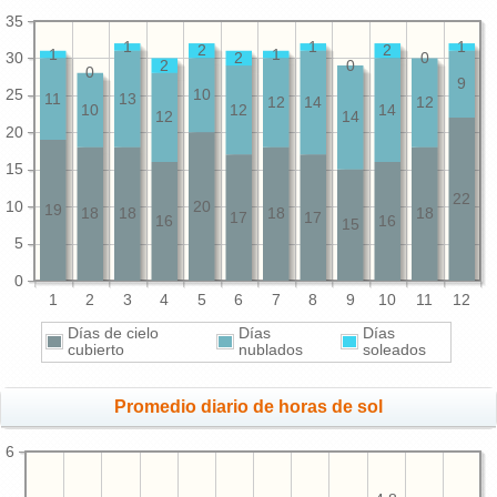
35
1
1
1
2
2
1
1
30
2
0
2
0
0
9
25
10
11
13
12
14
12
10
12
14
12
14
20
15
22
10
20
19
18
18
18
18
17
17
16
16
15
5
0
1
2
3
4
5
6
7
8
9
10
11
12
Días de cielo
Días
Días
cubierto
nublados
soleados
Promedio diario de horas de sol
6