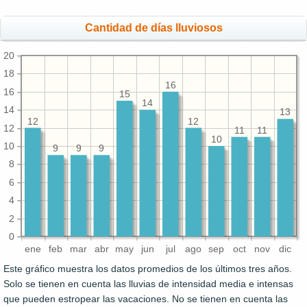
Cantidad de días lluviosos
20
18
16
16
15
14
14
13
12
12
12
11
11
10
10
9
9
9
8
6
4
2
0
ene
feb
mar
abr
may
jun
jul
ago
sep
oct
nov
dic
Este gráfico muestra los datos promedios de los últimos tres años.
Solo se tienen en cuenta las lluvias de intensidad media e intensas
que pueden estropear las vacaciones. No se tienen en cuenta las