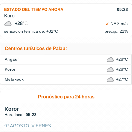
ESTADO DEL TIEMPO AHORA
05:23
Koror
+28
°C
NE 8 m/s
sensación térmica de: +32°
C
precip.: 21%
Centros turísticos de Palau:
Angaur
+28°C
Koror
+28°C
Melekeok
+27°C
Pronóstico para 24 horas
Koror
Hora local:
05:23
07 AGOSTO, VIERNES