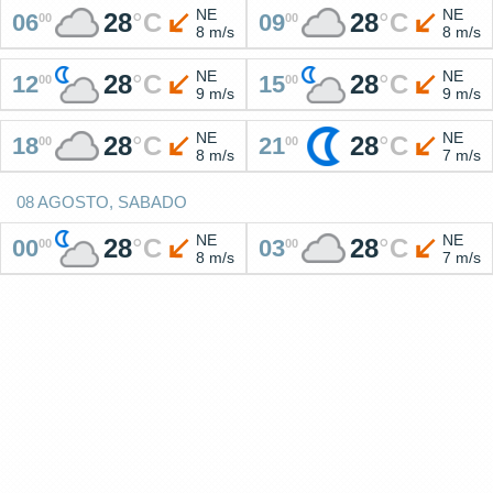
NE
NE
28
°
C
28
°
C
06
09
00
00
8 m/s
8 m/s
NE
NE
28
°
C
28
°
C
12
15
00
00
9 m/s
9 m/s
NE
NE
28
°
C
28
°
C
18
21
00
00
8 m/s
7 m/s
08 AGOSTO, SABADO
NE
NE
28
°
C
28
°
C
00
03
00
00
8 m/s
7 m/s