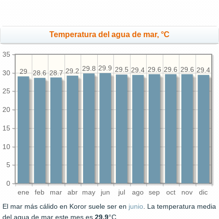
Temperatura del agua de mar, °C
35
29.9
29.8
29.6
29.6
29.6
29.5
29.4
29.4
29.2
29
30
28.7
28.6
25
20
15
10
5
0
ene
feb
mar
abr
may
jun
jul
ago
sep
oct
nov
dic
El mar más cálido en Koror suele ser en
junio
. La temperatura media
del agua de mar este mes es
29.9
°C.