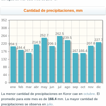
Cantidad de precipitaciones, mm
352
308
262.5
252.7
264
239.5
227.7
214.9
220
207.8
206.1
204.1
184.4
167.7
167
166.4
176
132
88
44
0
ene
feb
mar
abr
may
jun
jul
ago
sep
oct
nov
dic
La menor cantidad de precipitaciones en Koror cae en
octubre
. El
promedio para este mes es de
166.4
mm. La mayor cantidad de
precipitaciones se observa en
julio
.