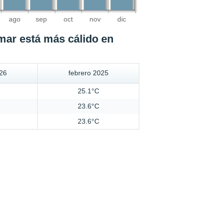
ago
sep
oct
nov
dic
mar está más cálido en
026
febrero 2025
25.1°C
23.6°C
23.6°C