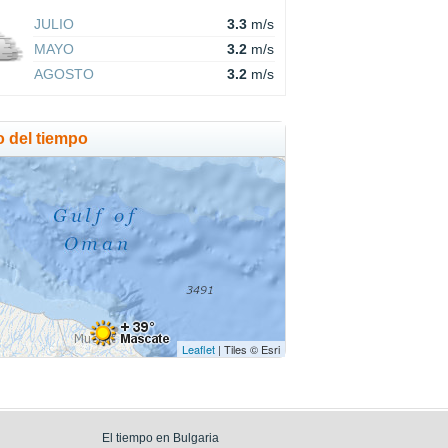
JULIO
3.3
m/s
MAYO
3.2
m/s
AGOSTO
3.2
m/s
o del tiempo
Leaflet
| Tiles © Esri
El tiempo en Bulgaria