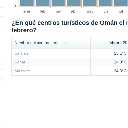
0
ene
feb
mar
abr
may
jun
jul
¿En qué centros turísticos de Omán el 
febrero?
Nombre del centros turístico
febrero 2
Salalah
25.1°C
Sohar
24.3°C
Mascate
24.3°C