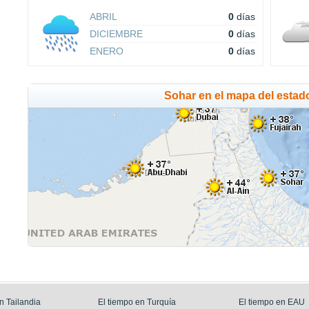
ABRIL
0
días
DICIEMBRE
0
días
ENERO
0
días
Sohar en el mapa del estad
n Tailandia
El tiempo en Turquía
El tiempo en EAU