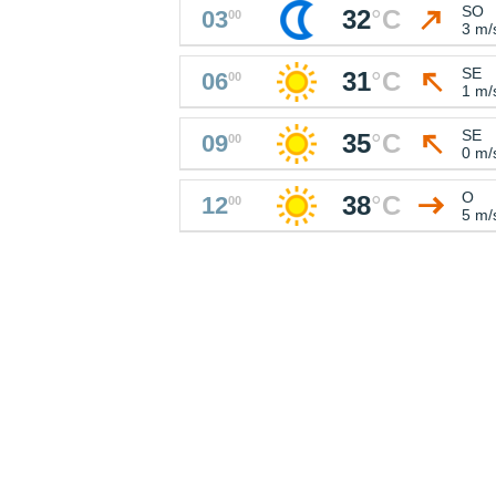
SO
32
°
C
03
00
3 m/
SE
31
°
C
06
00
1 m/
SE
35
°
C
09
00
0 m/
O
38
°
C
12
00
5 m/