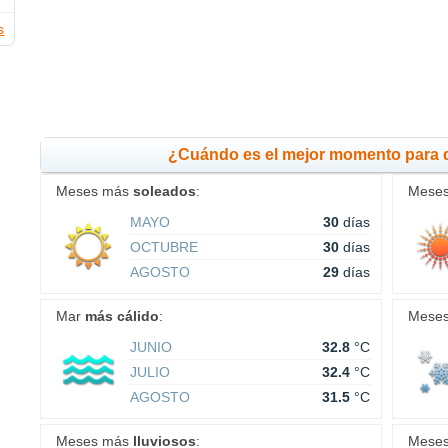
s
¿Cuándo es el mejor momento para 
Meses más
soleados
:
Mese
MAYO
30
días
OCTUBRE
30
días
AGOSTO
29
días
Mar
más cálido
:
Mese
JUNIO
32.8
°C
JULIO
32.4
°C
AGOSTO
31.5
°C
Meses más
lluviosos
:
Mese