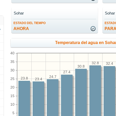
Sohar
Sohar
ESTADO DEL TIEMPO
ESTADO
AHORA
PARA
Temperatura del agua en Sohar
40
35
32.8
32.4
30.8
30
27.4
24.7
23.8
25
23.4
20
15
10
5