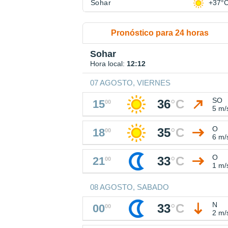
Sohar
+37°
Pronóstico para 24 horas
Sohar
Hora local:
12:12
07 AGOSTO, VIERNES
SO
36
°
C
15
00
5 m/
O
35
°
C
18
00
6 m/
O
33
°
C
21
00
1 m/
08 AGOSTO, SABADO
N
33
°
C
00
00
2 m/