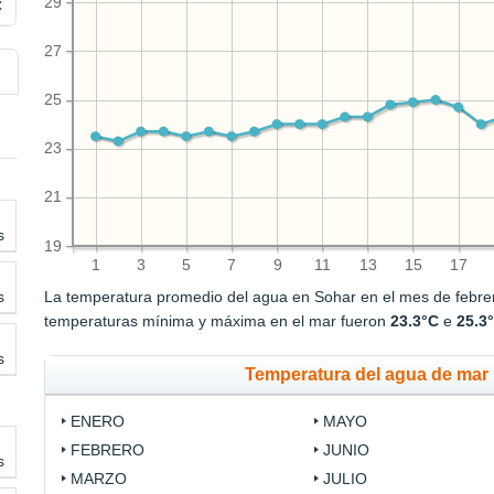
29
C
27
25
23
21
s
19
1
3
5
7
9
11
13
15
17
s
La temperatura promedio del agua en Sohar en el mes de febr
temperaturas mínima y máxima en el mar fueron
23.3°C
e
25.3
s
Temperatura del agua de mar 
ENERO
MAYO
FEBRERO
JUNIO
s
MARZO
JULIO