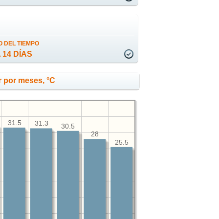
 DEL TIEMPO
 14 DÍAS
 por meses, °C
31.5
31.3
30.5
28
25.5