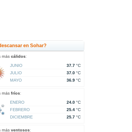
descansar en Sohar?
s más
cálidos
:
JUNIO
37.7
°C
JULIO
37.0
°C
MAYO
36.9
°C
s más
fríos
:
ENERO
24.0
°C
FEBRERO
25.4
°C
DICIEMBRE
25.7
°C
s más
ventosos
: