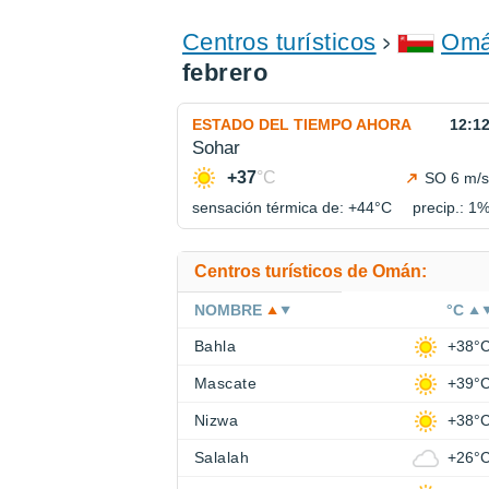
Centros turísticos
Om
febrero
ESTADO DEL TIEMPO AHORA
12:1
Sohar
+37
°C
SO 6 m/s
sensación térmica de: +44°
C
precip.: 1
Centros turísticos de Omán:
NOMBRE
°C
Bahla
+38°
Mascate
+39°
Nizwa
+38°
Salalah
+26°