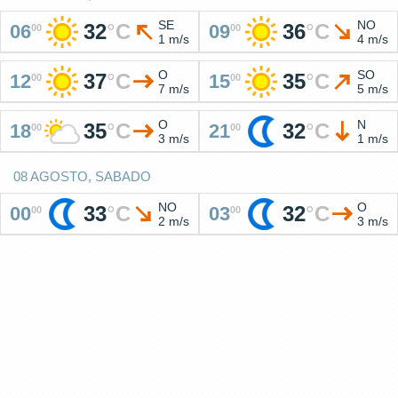
SE
NO
32
°
C
36
°
C
06
09
00
00
1 m/s
4 m/s
O
SO
37
°
C
35
°
C
12
15
00
00
7 m/s
5 m/s
O
N
35
°
C
32
°
C
18
21
00
00
3 m/s
1 m/s
08 AGOSTO, SABADO
NO
O
33
°
C
32
°
C
00
03
00
00
2 m/s
3 m/s