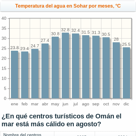
Temperatura del agua en Sohar por meses, °C
40
35
32.8
32.4
31.5
31.3
30.8
30.5
30
28
27.4
25.5
24.7
23.8
25
23.4
20
15
10
5
0
ene
feb
mar
abr
may
jun
jul
ago
sep
oct
nov
dic
¿En qué centros turísticos de Omán el
mar está más cálido en agosto?
Nombre del centros