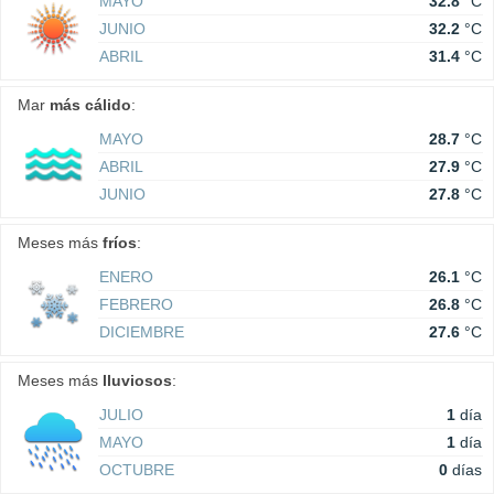
MAYO
32.8
°C
JUNIO
32.2
°C
ABRIL
31.4
°C
Mar
más cálido
:
MAYO
28.7
°C
ABRIL
27.9
°C
JUNIO
27.8
°C
Meses más
fríos
:
ENERO
26.1
°C
FEBRERO
26.8
°C
DICIEMBRE
27.6
°C
Meses más
lluviosos
:
JULIO
1
día
MAYO
1
día
OCTUBRE
0
días