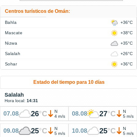
Centros turísticos de Omán:
Bahla
+36°C
Mascate
+38°C
Nizwa
+35°C
Salalah
+26°C
Sohar
+36°C
Estado del tiempo para 10 días
Salalah
Hora local:
14:31
N
N
26
°
C
27
°
C
07.08
08.08
4 m/s
5 m/s
N
N
25
°
C
25
°
C
09.08
10.08
5 m/s
5 m/s