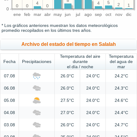
8
5
4
4
2
1
0
0
0
0
ene
feb
mar
abr
may
jun
jul
ago
sep
oct
nov
dic
* Los gráficos anteriores muestran los datos meteorológicos
promedio recopilados en los últimos tres años.
Archivo del estado del tiempo en Salalah
Temperatura del aire
Temperatura
Fecha
Precipitaciones
durante
del agua de
el día / noche
mar
07.08
26.0°C
24.0°C
24.2°C
06.08
26.0°C
24.0°C
24.3°C
05.08
27.5°C
24.0°C
24.6°C
04.08
27.0°C
24.0°C
24.4°C
03.08
26.0°C
24.0°C
24.7°C