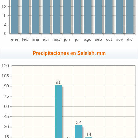
12
8
4
0
ene
feb
mar
abr
may
jun
jul
ago
sep
oct
nov
dic
Precipitaciones en Salalah, mm
120
105
91
90
75
60
45
32
30
14
15