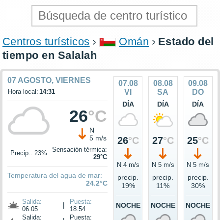
Centros turísticos
Omán
Estado del
tiempo en Salalah
07 AGOSTO, VIERNES
07.08
08.08
09.08
Hora local:
14:31
VI
SA
DO
DÍA
DÍA
DÍA
26
°C
N
5 m/s
26
°C
27
°C
25
°C
Sensación térmica:
Precip.: 23%
29°C
N 4 m/s
N 5 m/s
N 5 m/s
Temperatura del agua de mar:
precip.
precip.
precip.
24.2°C
19%
11%
30%
Salida:
Puesta:
|
NOCHE
NOCHE
NOCHE
06:05
18:54
Salida:
Puesta: