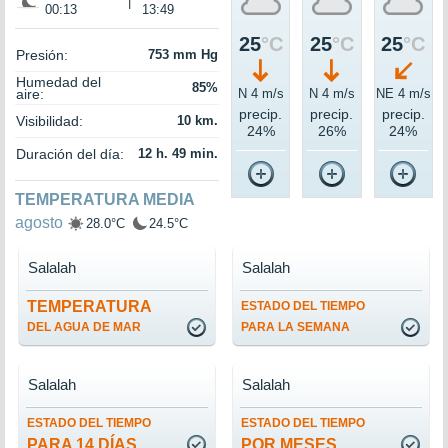
|
00:13
13:49
25
°C
25
°C
25
°C
Presión:
753 mm Hg
Humedad del
85%
aire:
N 4 m/s
N 4 m/s
NE 4 m/s
precip.
precip.
precip.
Visibilidad:
10 km.
24%
26%
24%
Duración del día:
12 h. 49 min.
TEMPERATURA MEDIA
agosto
28.0°C
24.5°C
Salalah
Salalah
TEMPERATURA
ESTADO DEL TIEMPO
DEL AGUA DE MAR
PARA LA SEMANA
Salalah
Salalah
ESTADO DEL TIEMPO
ESTADO DEL TIEMPO
PARA 14 DÍAS
POR MESES