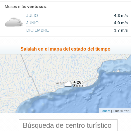
Meses más
ventosos
:
JULIO
4.3
m/s
JUNIO
4.0
m/s
DICIEMBRE
3.7
m/s
Salalah en el mapa del estado del tiempo
Leaflet
| Tiles © Esri