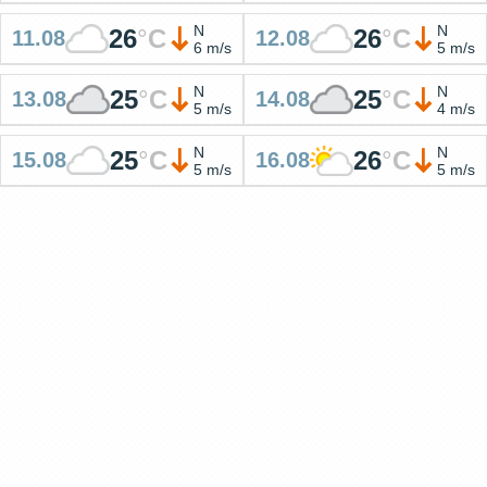
N
N
26
°
C
26
°
C
11.08
12.08
6 m/s
5 m/s
N
N
25
°
C
25
°
C
13.08
14.08
5 m/s
4 m/s
N
N
25
°
C
26
°
C
15.08
16.08
5 m/s
5 m/s