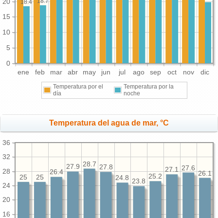
20
18.7
18.4
15
10
5
0
ene
feb
mar
abr
may
jun
jul
ago
sep
oct
nov
dic
Temperatura por el
Temperatura por la
día
noche
Temperatura del agua de mar, °C
36
32
28.7
27.9
27.8
27.6
27.1
28
26.4
26.1
25.2
25
25
24.8
23.8
24
20
16