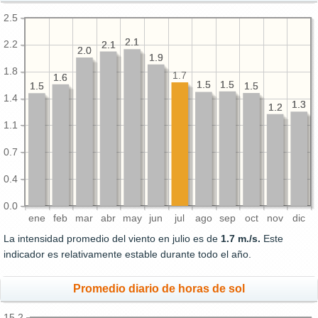
2.5
2.1
2.1
2.2
2.1
2.1
2.0
2.0
1.9
1.9
1.8
1.7
1.6
1.6
1.5
1.5
1.5
1.5
1.5
1.5
1.5
1.5
1.4
1.3
1.3
1.2
1.2
1.1
0.7
0.4
0.0
ene
feb
mar
abr
may
jun
jul
ago
sep
oct
nov
dic
La intensidad promedio del viento en julio es de
1.7 m./s.
Este
indicador es relativamente estable durante todo el año.
Promedio diario de horas de sol
15.2