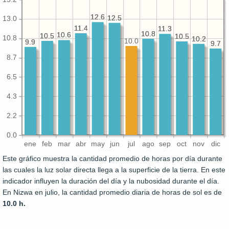
12.6
12.6
12.5
12.5
13.0
11.4
11.4
11.3
11.3
10.8
10.8
10.6
10.6
10.5
10.5
10.5
10.5
10.8
10.2
10.2
10.0
9.9
9.9
9.7
9.7
8.7
6.5
4.3
2.2
0.0
ene
feb
mar
abr
may
jun
jul
ago
sep
oct
nov
dic
Este gráfico muestra la cantidad promedio de horas por día durante
las cuales la luz solar directa llega a la superficie de la tierra. En este
indicador influyen la duración del día y la nubosidad durante el día.
En Nizwa en julio, la cantidad promedio diaria de horas de sol es de
10.0 h.