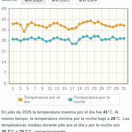
49
42
35
28
21
14
7
0
1
3
5
7
9
11
13
15
17
19
21
23
25
27
29
31
Temperatura por el
Temperatura por la
día
noche
En julio de 2026 la temperatura máxima por el día fue
41
°C. Al
mismo tiempo, la temperatura mínima por la noche bajó a
26
°C. Las
temperaturas medias durante julio por el día y por la noche son
38.3
°C e
29.1
°C, respectivamente.