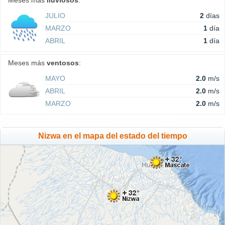
Meses más
lluviosos
:
JULIO
2
días
MARZO
1
día
ABRIL
1
día
Meses más
ventosos
:
MAYO
2.0
m/s
ABRIL
2.0
m/s
MARZO
2.0
m/s
Nizwa en el mapa del estado del tiempo