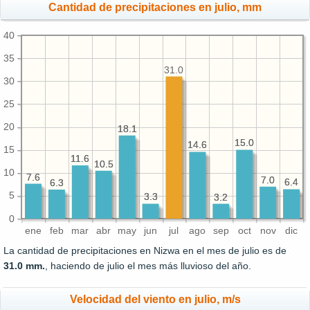
Cantidad de precipitaciones en julio, mm
40
35
31.0
30
25
20
18.1
18.1
15.0
15.0
14.6
14.6
15
11.6
11.6
10.5
10.5
10
7.6
7.6
7.0
7.0
6.4
6.4
6.3
6.3
5
3.3
3.3
3.2
3.2
0
ene
feb
mar
abr
may
jun
jul
ago
sep
oct
nov
dic
La cantidad de precipitaciones en Nizwa en el mes de julio es de
31.0 mm.
, haciendo de julio el mes más lluvioso del año.
Velocidad del viento en julio, m/s