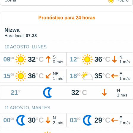
Sohar
+32°C
Pronóstico para 24 horas
Nizwa
Hora local:
07:38
10 AGOSTO, LUNES
S
N
32
°
C
36
°
C
09
12
00
00
0 m/s
1 m/s
NE
E
36
°
C
35
°
C
15
18
00
00
1 m/s
1 m/s
N
32
°
C
21
00
1 m/s
11 AGOSTO, MARTES
N
E
30
°
C
29
°
C
00
03
00
00
2 m/s
2 m/s