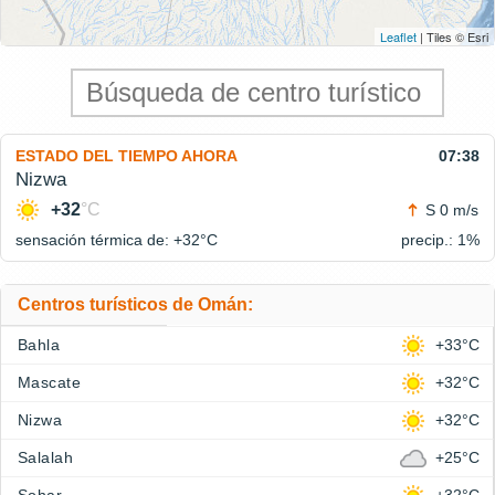
Leaflet
| Tiles © Esri
ESTADO DEL TIEMPO AHORA
07:38
Nizwa
+32
°C
S 0 m/s
sensación térmica de: +32°
C
precip.: 1%
Centros turísticos de Omán:
Bahla
+33°C
Mascate
+32°C
Nizwa
+32°C
Salalah
+25°C