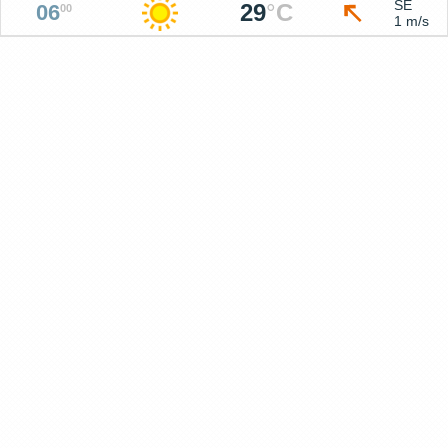
SE
29
°
C
06
00
1 m/s