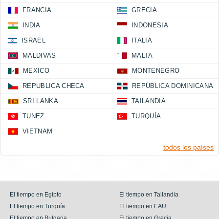
FRANCIA
GRECIA
INDIA
INDONESIA
ISRAEL
ITALIA
MALDIVAS
MALTA
MEXICO
MONTENEGRO
REPUBLICA CHECA
REPÚBLICA DOMINICANA
SRI LANKA
TAILANDIA
TUNEZ
TURQUÍA
VIETNAM
todos los países
El tiempo en Egipto
El tiempo en Tailandia
El tiempo en Turquía
El tiempo en EAU
El tiempo en Bulgaria
El tiempo en Grecia