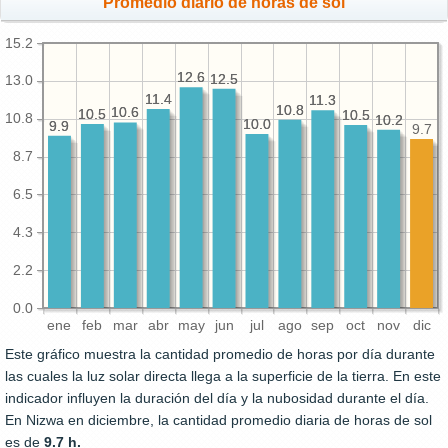
Promedio diario de horas de sol
15.2
12.6
12.6
12.5
12.5
13.0
11.4
11.4
11.3
11.3
10.8
10.8
10.6
10.6
10.5
10.5
10.5
10.5
10.8
10.2
10.2
10.0
10.0
9.9
9.9
9.7
8.7
6.5
4.3
2.2
0.0
ene
feb
mar
abr
may
jun
jul
ago
sep
oct
nov
dic
Este gráfico muestra la cantidad promedio de horas por día durante
las cuales la luz solar directa llega a la superficie de la tierra. En este
indicador influyen la duración del día y la nubosidad durante el día.
En Nizwa en diciembre, la cantidad promedio diaria de horas de sol
es de
9.7 h.