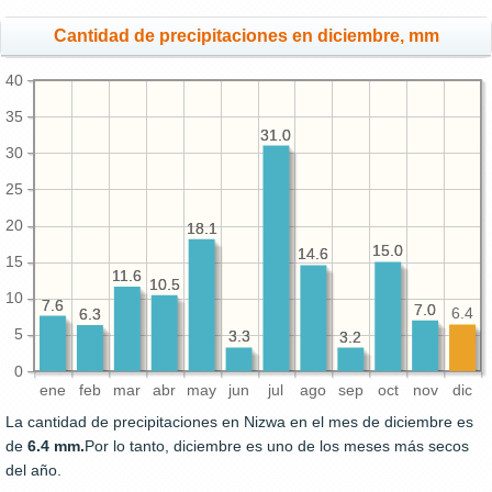
Cantidad de precipitaciones en diciembre, mm
40
35
31.0
31.0
30
25
20
18.1
18.1
15.0
15.0
14.6
14.6
15
11.6
11.6
10.5
10.5
10
7.6
7.6
7.0
7.0
6.4
6.3
6.3
5
3.3
3.3
3.2
3.2
0
ene
feb
mar
abr
may
jun
jul
ago
sep
oct
nov
dic
La cantidad de precipitaciones en Nizwa en el mes de diciembre es
de
6.4 mm.
Por lo tanto, diciembre es uno de los meses más secos
del año.