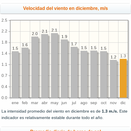
Velocidad del viento en diciembre, m/s
2.5
2.1
2.1
2.2
2.1
2.1
2.0
2.0
1.9
1.9
1.8
1.7
1.7
1.6
1.6
1.5
1.5
1.5
1.5
1.5
1.5
1.5
1.5
1.4
1.3
1.2
1.2
1.1
0.7
0.4
0.0
ene
feb
mar
abr
may
jun
jul
ago
sep
oct
nov
dic
La intensidad promedio del viento en diciembre es de
1.3 m./s.
Este
indicador es relativamente estable durante todo el año.