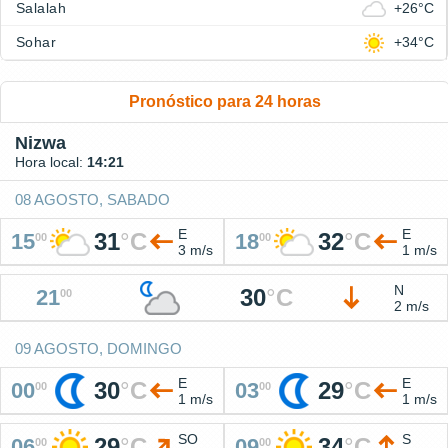
Salalah
+26°C
Sohar
+34°C
Pronóstico para 24 horas
Nizwa
Hora local:
14:21
08 AGOSTO, SABADO
E
E
31
°
C
32
°
C
15
18
00
00
3 m/s
1 m/s
N
30
°
C
21
00
2 m/s
09 AGOSTO, DOMINGO
E
E
30
°
C
29
°
C
00
03
00
00
1 m/s
1 m/s
SO
S
29
°
C
34
°
C
06
09
00
00