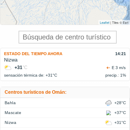
Leaflet
| Tiles © Esri
ESTADO DEL TIEMPO AHORA
14:21
Nizwa
+31
°C
E 3 m/s
sensación térmica de: +31°
C
precip.: 1%
Centros turísticos de Omán:
Bahla
+28°C
Mascate
+37°C
Nizwa
+31°C