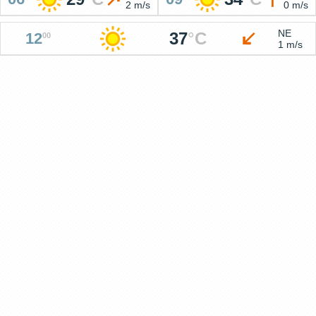
2 m/s
0 m/s
NE
37
°
C
12
00
1 m/s