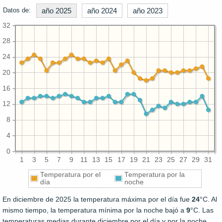
Datos de:
año 2025
año 2024
año 2023
32
28
24
20
16
12
8
4
0
1
3
5
7
9
11
13
15
17
19
21
23
25
27
29
31
Temperatura por el
Temperatura por la
día
noche
En diciembre de 2025 la temperatura máxima por el día fue
24
°C. Al
mismo tiempo, la temperatura mínima por la noche bajó a
9
°C. Las
temperaturas medias durante diciembre por el día y por la noche