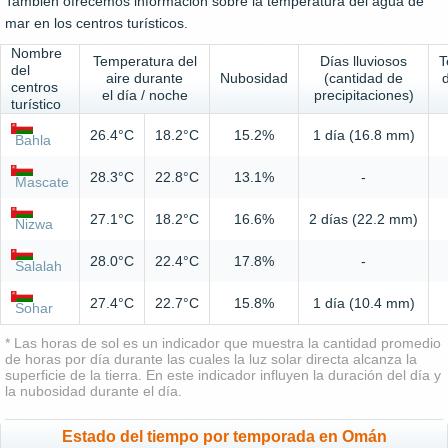
También ofrecemos información sobre la temperatura del agua de
mar en los centros turísticos.
Nombre
Temperatura del
Días lluviosos
T
del
aire durante
Nubosidad
(cantidad de
centros
el día / noche
precipitaciones)
turístico
26.4°C
18.2°C
15.2%
1 día (16.8 mm)
Bahla
28.3°C
22.8°C
13.1%
-
Mascate
27.1°C
18.2°C
16.6%
2 días (22.2 mm)
Nizwa
28.0°C
22.4°C
17.8%
-
Salalah
27.4°C
22.7°C
15.8%
1 día (10.4 mm)
Sohar
* Las horas de sol es un indicador que muestra la cantidad promedio
de horas por día durante las cuales la luz solar directa alcanza la
superficie de la tierra. En este indicador influyen la duración del día y
la nubosidad durante el día.
Estado del tiempo por temporada en Omán