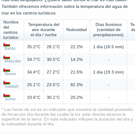
También ofrecemos información sobre la temperatura del agua de
mar en los centros turísticos.
Nombre
Temperatura del
Días lluviosos
Te
del
aire durante
Nubosidad
(cantidad de
d
centros
el día / noche
precipitaciones)
turístico
35.2°C
28.1°C
22.2%
1 día (16.5 mm)
Bahla
34.7°C
30.5°C
14.2%
-
Mascate
34.4°C
27.2°C
21.5%
1 día (19.3 mm)
Nizwa
25.1°C
23.5°C
82.3%
-
Salalah
33.6°C
30.1°C
20.2%
-
Sohar
* Las horas de sol es un indicador que muestra la cantidad promedio
de horas por día durante las cuales la luz solar directa alcanza la
superficie de la tierra. En este indicador influyen la duración del día y
la nubosidad durante el día.