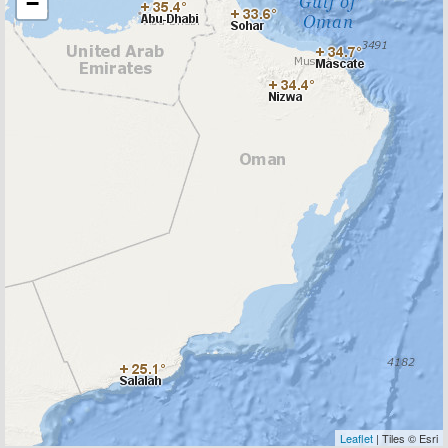
−
Leaflet
| Tiles © Esri