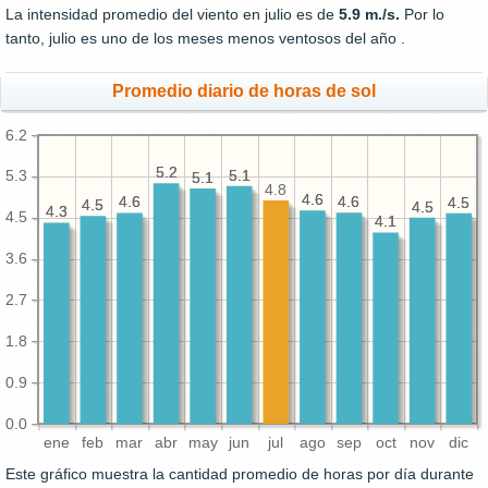
La intensidad promedio del viento en julio es de
5.9 m./s.
Por lo
tanto, julio es uno de los meses menos ventosos del año .
Promedio diario de horas de sol
6.2
5.2
5.2
5.1
5.1
5.3
5.1
5.1
4.8
4.6
4.6
4.6
4.6
4.6
4.6
4.5
4.5
4.5
4.5
4.5
4.5
4.3
4.3
4.5
4.1
4.1
3.6
2.7
1.8
0.9
0.0
ene
feb
mar
abr
may
jun
jul
ago
sep
oct
nov
dic
Este gráfico muestra la cantidad promedio de horas por día durante