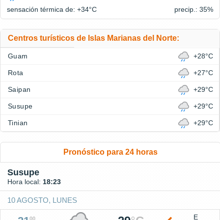
sensación térmica de: +34°
C
precip.: 35%
Centros turísticos de Islas Marianas del Norte:
Guam
+28°C
Rota
+27°C
Saipan
+29°C
Susupe
+29°C
Tinian
+29°C
Pronóstico para 24 horas
Susupe
Hora local:
18:23
10 AGOSTO, LUNES
E
00