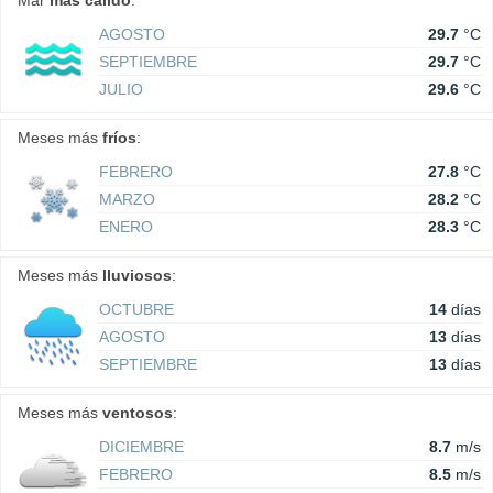
Mar
más cálido
:
AGOSTO
29.7
°C
SEPTIEMBRE
29.7
°C
JULIO
29.6
°C
Meses más
fríos
:
FEBRERO
27.8
°C
MARZO
28.2
°C
ENERO
28.3
°C
Meses más
lluviosos
:
OCTUBRE
14
días
AGOSTO
13
días
SEPTIEMBRE
13
días
Meses más
ventosos
:
DICIEMBRE
8.7
m/s
FEBRERO
8.5
m/s