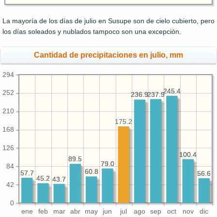
La mayoría de los días de julio en Susupe son de cielo cubierto, pero
los días soleados y nublados tampoco son una excepción.
Cantidad de precipitaciones en julio, mm
294
245.4
245.4
252
237.9
237.9
236.9
236.9
210
175.2
168
126
100.4
100.4
89.5
89.5
79.0
79.0
84
60.8
60.8
57.7
57.7
56.6
56.6
45.2
45.2
43.7
43.7
42
0
ene
feb
mar
abr
may
jun
jul
ago
sep
oct
nov
dic