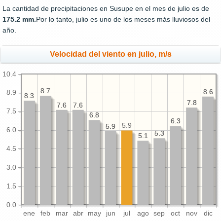
La cantidad de precipitaciones en Susupe en el mes de julio es de
175.2 mm.
Por lo tanto, julio es uno de los meses más lluviosos del
año.
Velocidad del viento en julio, m/s
10.4
8.7
8.7
8.6
8.6
8.9
8.3
8.3
7.8
7.8
7.6
7.6
7.6
7.6
7.5
6.8
6.8
6.3
6.3
5.9
5.9
5.9
6.0
5.3
5.3
5.1
5.1
4.5
3.0
1.5
0.0
ene
feb
mar
abr
may
jun
jul
ago
sep
oct
nov
dic