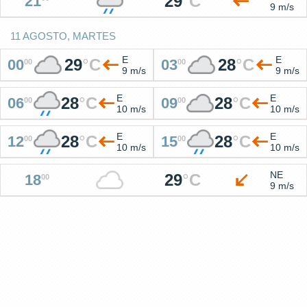
29
°
C
21
9 m/s
11 AGOSTO, MARTES
E
E
29
°
C
28
°
C
00
03
00
00
9 m/s
9 m/s
E
E
28
°
C
28
°
C
06
09
00
00
10 m/s
10 m/s
E
E
28
°
C
28
°
C
12
15
00
00
10 m/s
10 m/s
NE
29
°
C
18
00
9 m/s