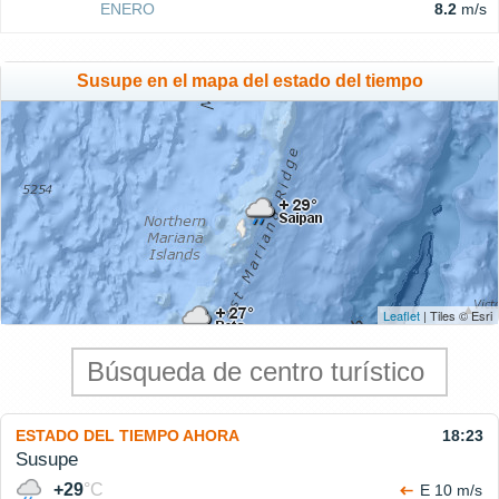
ENERO
8.2
m/s
Susupe en el mapa del estado del tiempo
Leaflet
| Tiles © Esri
ESTADO DEL TIEMPO AHORA
18:23
Susupe
+29
°C
E 10 m/s