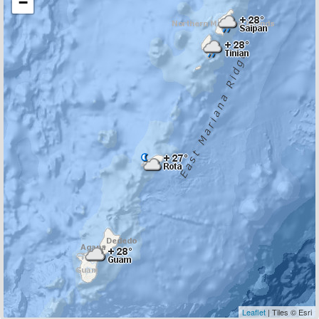
−
Leaflet
| Tiles © Esri