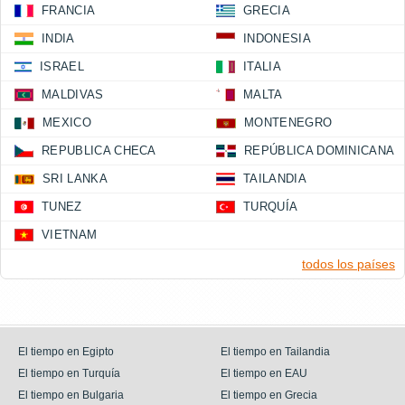
FRANCIA
GRECIA
INDIA
INDONESIA
ISRAEL
ITALIA
MALDIVAS
MALTA
MEXICO
MONTENEGRO
REPUBLICA CHECA
REPÚBLICA DOMINICANA
SRI LANKA
TAILANDIA
TUNEZ
TURQUÍA
VIETNAM
todos los países
El tiempo en Egipto
El tiempo en Tailandia
El tiempo en Turquía
El tiempo en EAU
El tiempo en Bulgaria
El tiempo en Grecia