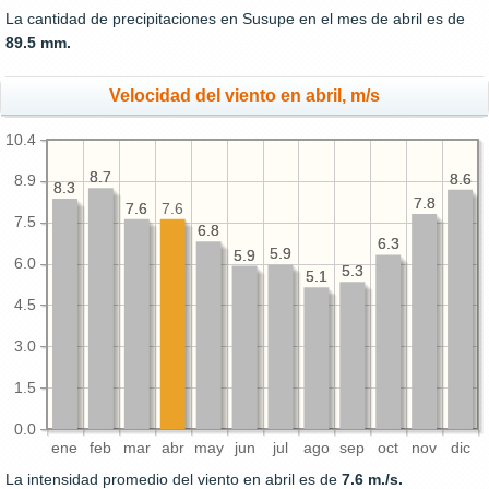
La cantidad de precipitaciones en Susupe en el mes de abril es de
89.5 mm.
Velocidad del viento en abril, m/s
10.4
8.7
8.7
8.6
8.6
8.9
8.3
8.3
7.8
7.8
7.6
7.6
7.6
7.5
6.8
6.8
6.3
6.3
5.9
5.9
5.9
5.9
6.0
5.3
5.3
5.1
5.1
4.5
3.0
1.5
0.0
ene
feb
mar
abr
may
jun
jul
ago
sep
oct
nov
dic
La intensidad promedio del viento en abril es de
7.6 m./s.