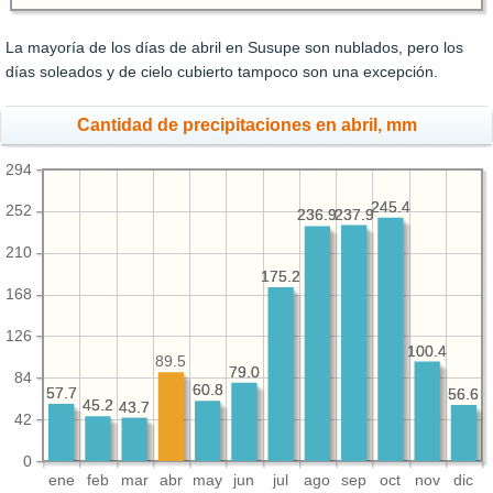
La mayoría de los días de abril en Susupe son nublados, pero los
días soleados y de cielo cubierto tampoco son una excepción.
Cantidad de precipitaciones en abril, mm
294
245.4
245.4
252
237.9
237.9
236.9
236.9
210
175.2
175.2
168
126
100.4
100.4
89.5
79.0
79.0
84
60.8
60.8
57.7
57.7
56.6
56.6
45.2
45.2
43.7
43.7
42
0
ene
feb
mar
abr
may
jun
jul
ago
sep
oct
nov
dic