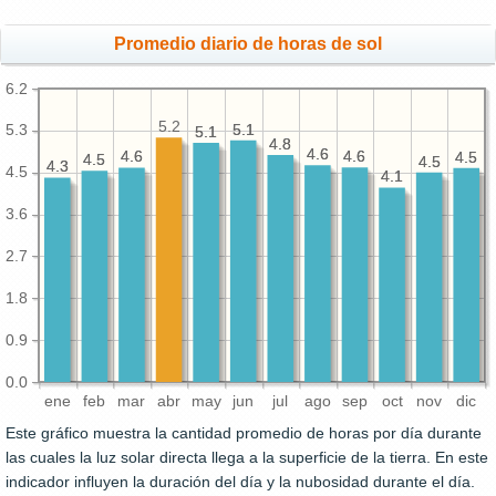
Promedio diario de horas de sol
6.2
5.2
5.1
5.1
5.3
5.1
5.1
4.8
4.8
4.6
4.6
4.6
4.6
4.6
4.6
4.5
4.5
4.5
4.5
4.5
4.5
4.3
4.3
4.5
4.1
4.1
3.6
2.7
1.8
0.9
0.0
ene
feb
mar
abr
may
jun
jul
ago
sep
oct
nov
dic
Este gráfico muestra la cantidad promedio de horas por día durante
las cuales la luz solar directa llega a la superficie de la tierra. En este
indicador influyen la duración del día y la nubosidad durante el día.