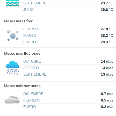
SEPTIEMBRE
29.7
°C
JULIO
29.6
°C
Meses más
fríos
:
FEBRERO
27.8
°C
MARZO
28.2
°C
ENERO
28.3
°C
Meses más
lluviosos
:
OCTUBRE
14
días
AGOSTO
13
días
SEPTIEMBRE
13
días
Meses más
ventosos
:
DICIEMBRE
8.7
m/s
FEBRERO
8.5
m/s
ENERO
8.2
m/s