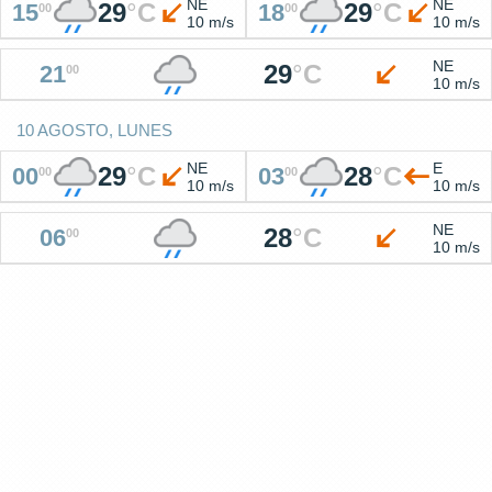
NE
NE
29
°
C
29
°
C
15
18
00
00
10 m/s
10 m/s
NE
29
°
C
21
00
10 m/s
10 AGOSTO, LUNES
NE
E
29
°
C
28
°
C
00
03
00
00
10 m/s
10 m/s
NE
28
°
C
06
00
10 m/s