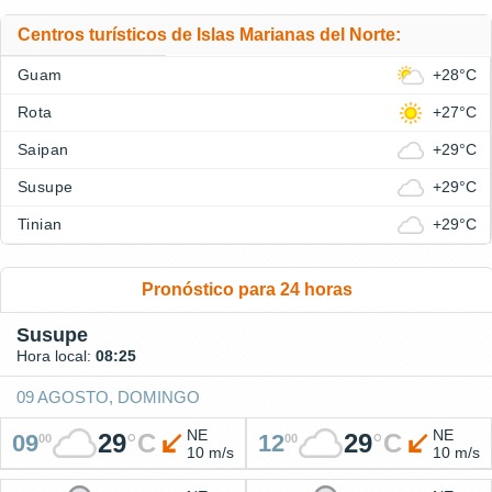
Centros turísticos de Islas Marianas del Norte:
Guam
+28°C
Rota
+27°C
Saipan
+29°C
Susupe
+29°C
Tinian
+29°C
Pronóstico para 24 horas
Susupe
Hora local:
08:25
09 AGOSTO, DOMINGO
NE
NE
29
°
C
29
°
C
09
12
00
00
10 m/s
10 m/s