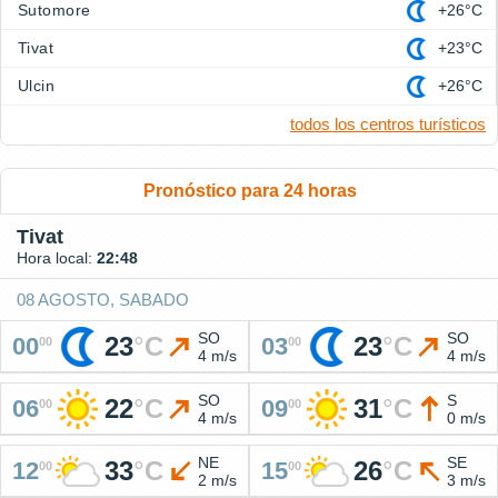
Sutomore
+26°C
Tivat
+23°C
Ulcin
+26°C
todos los centros turísticos
Pronóstico para 24 horas
Tivat
Hora local:
22:48
08 AGOSTO, SABADO
SO
SO
23
°
C
23
°
C
00
03
00
00
4 m/s
4 m/s
SO
S
22
°
C
31
°
C
06
09
00
00
4 m/s
0 m/s
NE
SE
33
°
C
26
°
C
12
15
00
00
2 m/s
3 m/s