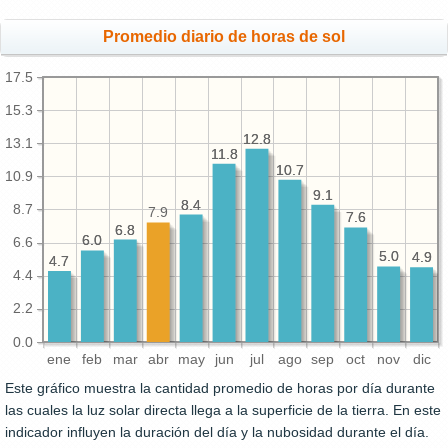
Promedio diario de horas de sol
17.5
15.3
12.8
12.8
13.1
11.8
11.8
10.7
10.7
10.9
9.1
9.1
8.4
8.4
8.7
7.9
7.6
7.6
6.8
6.8
6.0
6.0
6.6
5.0
5.0
4.9
4.9
4.7
4.7
4.4
2.2
0.0
ene
feb
mar
abr
may
jun
jul
ago
sep
oct
nov
dic
Este gráfico muestra la cantidad promedio de horas por día durante
las cuales la luz solar directa llega a la superficie de la tierra. En este
indicador influyen la duración del día y la nubosidad durante el día.