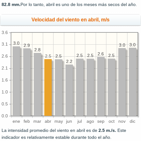
82.8 mm.
Por lo tanto, abril es uno de los meses más secos del año.
Velocidad del viento en abril, m/s
3.6
3.0
3.0
3.1
3.0
3.0
3.0
3.0
2.9
2.9
2.8
2.8
2.6
2.6
2.5
2.5
2.5
2.5
2.5
2.5
2.5
2.5
2.5
2.6
2.2
2.2
2.1
1.6
1.0
0.5
0.0
ene
feb
mar
abr
may
jun
jul
ago
sep
oct
nov
dic
La intensidad promedio del viento en abril es de
2.5 m./s.
Este
indicador es relativamente estable durante todo el año.