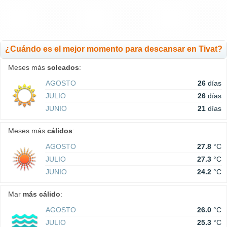
¿Cuándo es el mejor momento para descansar en Tivat?
Meses más
soleados
:
AGOSTO
26
días
JULIO
26
días
JUNIO
21
días
Meses más
cálidos
:
AGOSTO
27.8
°C
JULIO
27.3
°C
JUNIO
24.2
°C
Mar
más cálido
:
AGOSTO
26.0
°C
JULIO
25.3
°C