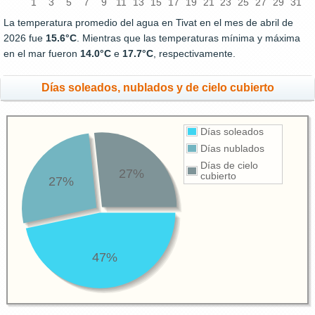
1
3
5
7
9
11
13
15
17
19
21
23
25
27
29
31
La temperatura promedio del agua en Tivat en el mes de abril de
2026 fue
15.6°C
. Mientras que las temperaturas mínima y máxima
en el mar fueron
14.0°C
e
17.7°C
, respectivamente.
Días soleados, nublados y de cielo cubierto
Días soleados
Días nublados
Días de cielo
27%
cubierto
27%
47%