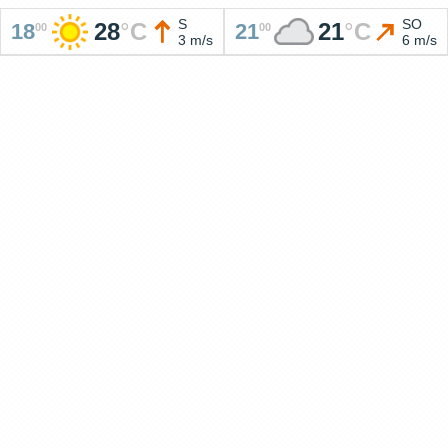
S
SO
28
°
C
21
°
C
18
21
00
00
3 m/s
6 m/s