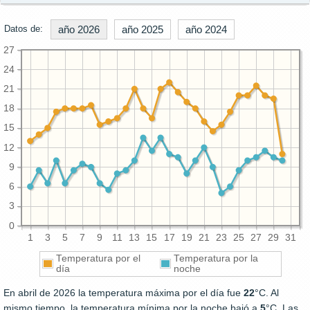
Datos de:
año 2026
año 2025
año 2024
27
24
21
18
15
12
9
6
3
0
1
3
5
7
9
11
13
15
17
19
21
23
25
27
29
31
Temperatura por el
Temperatura por la
día
noche
En abril de 2026 la temperatura máxima por el día fue
22
°C. Al
mismo tiempo, la temperatura mínima por la noche bajó a
5
°C. Las