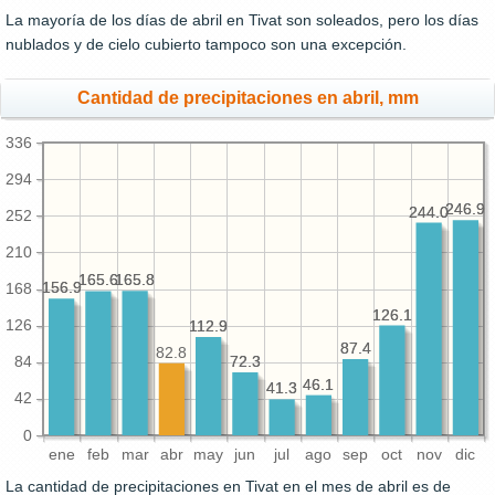
La mayoría de los días de abril en Tivat son soleados, pero los días
nublados y de cielo cubierto tampoco son una excepción.
Cantidad de precipitaciones en abril, mm
336
294
246.9
246.9
244.0
244.0
252
210
165.8
165.8
165.6
165.6
156.9
156.9
168
126.1
126.1
126
112.9
112.9
87.4
87.4
82.8
72.3
72.3
84
46.1
46.1
41.3
41.3
42
0
ene
feb
mar
abr
may
jun
jul
ago
sep
oct
nov
dic
La cantidad de precipitaciones en Tivat en el mes de abril es de