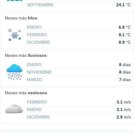
SEPTIEMBRE
24.1
°C
Meses más
fríos
:
ENERO
6.8
°C
FEBRERO
8.1
°C
DICIEMBRE
8.9
°C
Meses más
lluviosos
:
ENERO
8
días
NOVIEMBRE
8
días
MARZO
7
días
Meses más
ventosos
:
FEBRERO
3.1
m/s
ENERO
3.1
m/s
DICIEMBRE
2.9
m/s