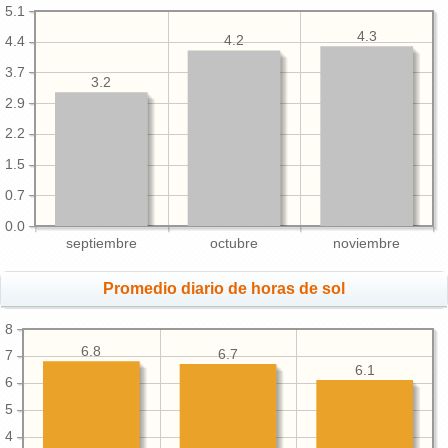
5.1
4.3
4.2
4.4
3.7
3.2
2.9
2.2
1.5
0.7
0.0
septiembre
octubre
noviembre
Promedio diario de horas de sol
8
6.8
6.7
7
6.1
6
5
4