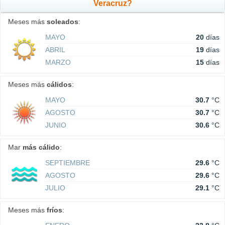
Veracruz?
Meses más
soleados
:
MAYO
20
días
ABRIL
19
días
MARZO
15
días
Meses más
cálidos
:
MAYO
30.7
°C
AGOSTO
30.7
°C
JUNIO
30.6
°C
Mar
más cálido
:
SEPTIEMBRE
29.6
°C
AGOSTO
29.6
°C
JULIO
29.1
°C
Meses más
fríos
: