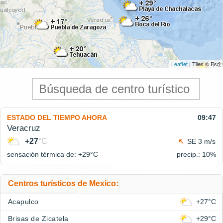
Leaflet
| Tiles © Esri
ESTADO DEL TIEMPO AHORA
09:47
Veracruz
+27
°C
SE 3 m/s
sensación térmica de: +29°
C
precip.: 10%
Centros turísticos de Mexico:
Acapulco
+27°C
Brisas de Zicatela
+29°C