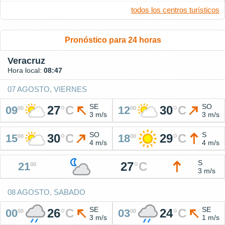
todos los centros turísticos
Pronóstico para 24 horas
Veracruz
Hora local:
08:47
07 AGOSTO, VIERNES
SE
SO
27
°
C
30
°
C
09
12
00
00
3 m/s
3 m/s
SO
S
30
°
C
29
°
C
15
18
00
00
4 m/s
4 m/s
S
27
°
C
21
00
3 m/s
08 AGOSTO, SABADO
SE
SE
26
°
C
24
°
C
00
03
00
00
3 m/s
1 m/s