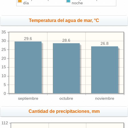
día
noche
Temperatura del agua de mar, °C
35
29.6
28.6
30
26.8
25
20
15
10
5
0
septiembre
octubre
noviembre
Cantidad de precipitaciones, mm
112