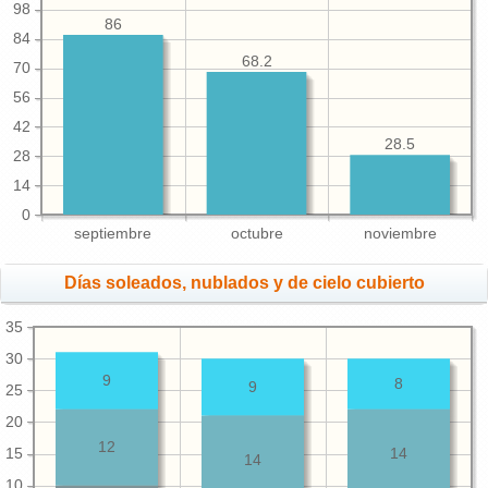
98
86
84
68.2
70
56
42
28.5
28
14
0
septiembre
octubre
noviembre
Días soleados, nublados y de cielo cubierto
35
30
9
8
9
25
20
12
15
14
14
10