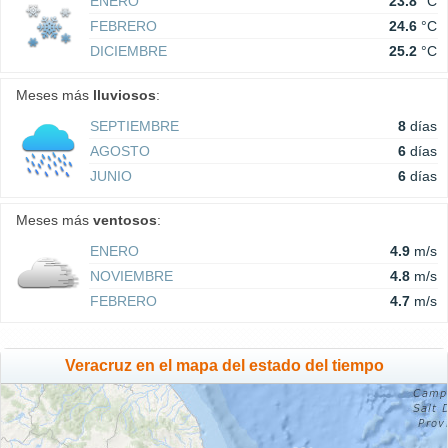
ENERO
23.8
°C
FEBRERO
24.6
°C
DICIEMBRE
25.2
°C
Meses más
lluviosos
:
SEPTIEMBRE
8
días
AGOSTO
6
días
JUNIO
6
días
Meses más
ventosos
:
ENERO
4.9
m/s
NOVIEMBRE
4.8
m/s
FEBRERO
4.7
m/s
Veracruz en el mapa del estado del tiempo