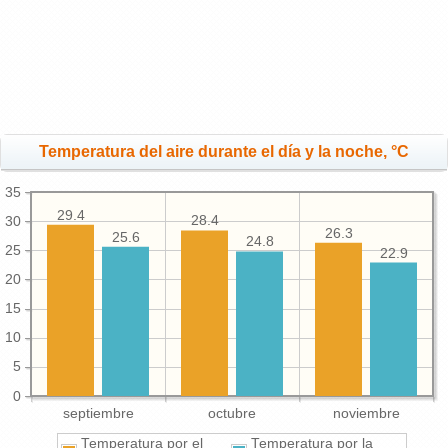
Temperatura del aire durante el día y la noche, °C
35
29.4
28.4
30
26.3
25.6
24.8
25
22.9
20
15
10
5
0
septiembre
octubre
noviembre
Temperatura por el
Temperatura por la