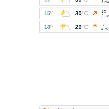
3 m/
SO
30
°
C
15
00
4 m/
S
29
°
C
18
00
4 m/