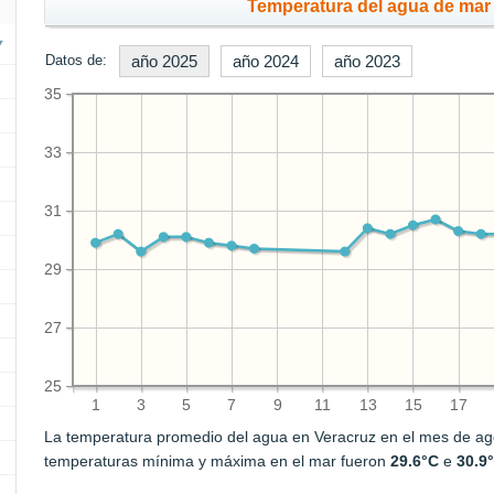
Temperatura del agua de mar 
Datos de:
año 2025
año 2024
año 2023
35
33
31
29
27
25
1
3
5
7
9
11
13
15
17
La temperatura promedio del agua en Veracruz en el mes de a
temperaturas mínima y máxima en el mar fueron
29.6°C
e
30.9