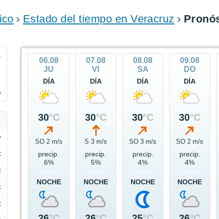
ico
Estado del tiempo en Veracruz
Pronós
4
06.08
07.08
08.08
09.08
JU
VI
SA
DO
DÍA
DÍA
DÍA
DÍA
%
30
°C
30
°C
30
°C
30
°C
SO 2 m/s
S 3 m/s
SO 3 m/s
SO 2 m/s
C
precip.
precip.
precip.
precip.
6%
5%
4%
4%
C
NOCHE
NOCHE
NOCHE
NOCHE
C
C
26
°C
26
°C
25
°C
26
°C