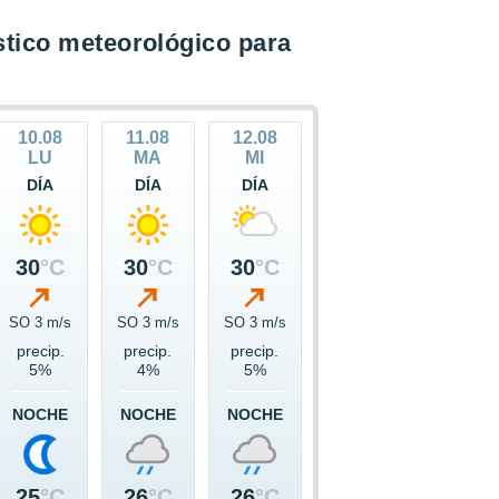
tico meteorológico para
10.08
11.08
12.08
LU
MA
MI
DÍA
DÍA
DÍA
30
°C
30
°C
30
°C
SO 3 m/s
SO 3 m/s
SO 3 m/s
precip.
precip.
precip.
5%
4%
5%
NOCHE
NOCHE
NOCHE
25
°C
26
°C
26
°C