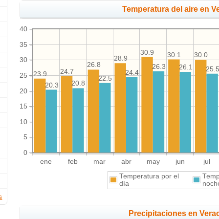
Temperatura del aire en V
40
35
30.9
30.1
30.0
28.9
30
26.8
26.3
26.1
25.
24.7
24.4
23.9
25
22.5
20.8
20.3
20
15
10
5
0
ene
feb
mar
abr
may
jun
jul
Temperatura por el
Tempe
día
noch
s
Precipitaciones en Vera