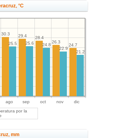
eracruz, °C
30.3
29.4
28.4
26.3
25.6
5
25.5
24.8
24.7
22.9
21.2
ago
sep
oct
nov
dic
ratura por la
e
cruz, mm