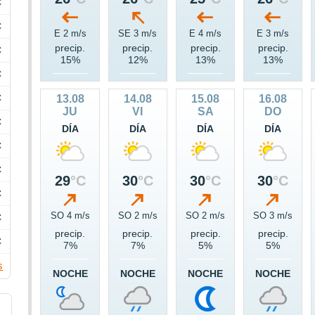
C
C
E 2 m/s
SE 3 m/s
E 4 m/s
E 3 m/s
precip.
precip.
precip.
precip.
C
15%
12%
13%
13%
C
C
13.08
14.08
15.08
16.08
JU
VI
SA
DO
C
DÍA
DÍA
DÍA
DÍA
C
C
29
°C
30
°C
30
°C
30
°C
C
SO 4 m/s
SO 2 m/s
SO 2 m/s
SO 3 m/s
C
precip.
precip.
precip.
precip.
C
7%
7%
5%
5%
s
NOCHE
NOCHE
NOCHE
NOCHE