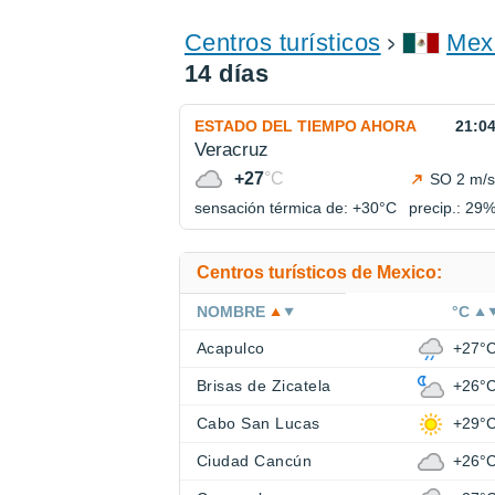
Centros turísticos
Mex
14 días
ESTADO DEL TIEMPO AHORA
21:0
Veracruz
+27
°C
SO 2 m/s
sensación térmica de: +30°
C
precip.: 29
Centros turísticos de Mexico:
NOMBRE
°C
Acapulco
+27°
Brisas de Zicatela
+26°
Cabo San Lucas
+29°
Ciudad Cancún
+26°