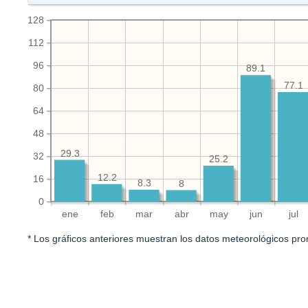
128
112
96
89.1
77.1
80
64
48
29.3
32
25.2
12.2
16
8.3
8
0
ene
feb
mar
abr
may
jun
jul
* Los gráficos anteriores muestran los datos meteorológicos pro