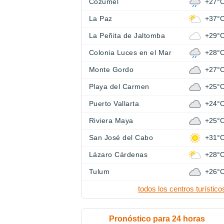
Cozumel
+27°
La Paz
+37°
La Peñita de Jaltomba
+29°
Colonia Luces en el Mar
+28°
Monte Gordo
+27°
Playa del Carmen
+25°
Puerto Vallarta
+24°
Riviera Maya
+25°
San José del Cabo
+31°
Lázaro Cárdenas
+28°
Tulum
+26°
todos los centros turístico
Pronóstico para 24 horas