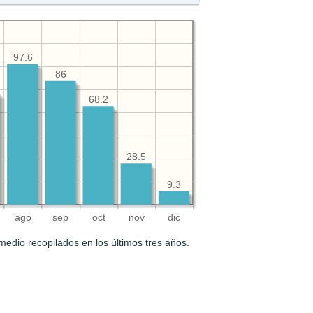
97.6
86
68.2
28.5
9.3
ago
sep
oct
nov
dic
medio recopilados en los últimos tres años.