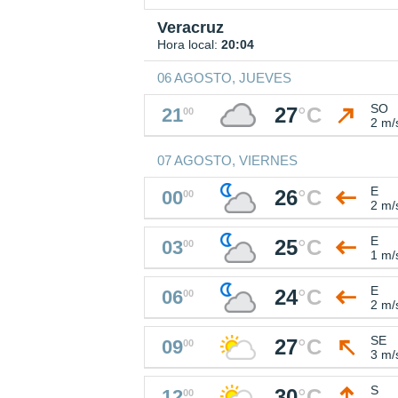
Veracruz
Hora local:
20:04
06 AGOSTO, JUEVES
SO
27
°
C
21
00
2 m/
07 AGOSTO, VIERNES
E
26
°
C
00
00
2 m/
E
25
°
C
03
00
1 m/
E
24
°
C
06
00
2 m/
SE
27
°
C
09
00
3 m/
S
30
°
C
12
00