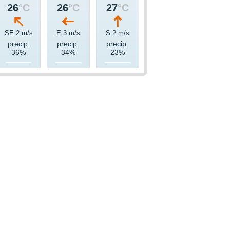
26
°C
26
°C
27
°C
SE 2 m/s
E 3 m/s
S 2 m/s
precip.
precip.
precip.
36%
34%
23%