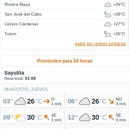
Riviera Maya
+26°C
San José del Cabo
+28°C
Lázaro Cárdenas
+27°C
Tulum
+26°C
todos los centros turísticos
Pronóstico para 24 horas
Sayulita
Hora local:
01:08
06 AGOSTO, JUEVES
O
NO
26
°
C
26
°
C
03
06
00
00
1 m/s
3 m/s
SE
SE
30
°
C
30
°
C
09
12
00
00
1 m/s
3 m/s