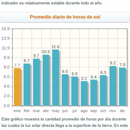
indicador es relativamente estable durante todo el año.
Promedio diario de horas de sol
15.9
13.9
11.6
11.6
11.9
10.5
10.5
9.7
9.7
9.9
8.7
8.7
8.2
8.2
7.9
7.9
7.7
8.0
6.5
6.5
6.3
6.3
6.0
6.0
6.0
5.4
5.4
5.1
5.1
4.0
2.0
0.0
ene
feb
mar
abr
may
jun
jul
ago
sep
oct
nov
dic
Este gráfico muestra la cantidad promedio de horas por día durante
las cuales la luz solar directa llega a la superficie de la tierra. En este