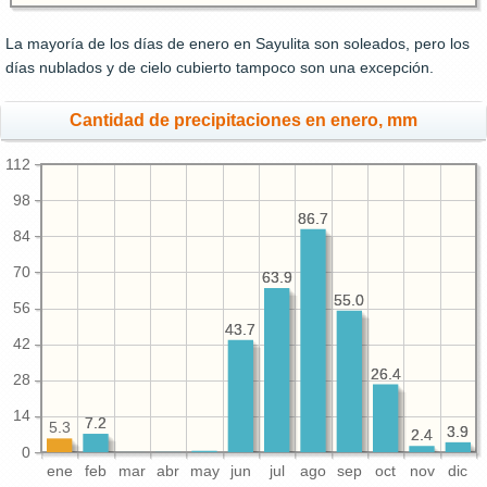
La mayoría de los días de enero en Sayulita son soleados, pero los
días nublados y de cielo cubierto tampoco son una excepción.
Cantidad de precipitaciones en enero, mm
112
98
86.7
86.7
84
70
63.9
63.9
55.0
55.0
56
43.7
43.7
42
26.4
26.4
28
14
7.2
7.2
5.3
3.9
3.9
2.4
2.4
0
ene
feb
mar
abr
may
jun
jul
ago
sep
oct
nov
dic