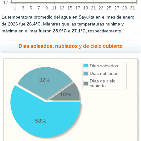
17
1
3
5
7
9
11
13
15
17
19
21
23
25
27
29
31
La temperatura promedio del agua en Sayulita en el mes de enero
de 2026 fue
26.4°C
. Mientras que las temperaturas mínima y
máxima en el mar fueron
25.9°C
e
27.1°C
, respectivamente.
Días soleados, nublados y de cielo cubierto
Días soleados
Días nublados
32%
Días de cielo
cubierto
10%
58%