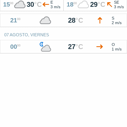
E
SE
30
°
C
29
°
C
15
18
00
00
3 m/s
3 m/s
S
28
°
C
21
00
2 m/s
07 AGOSTO, VIERNES
O
27
°
C
00
00
1 m/s