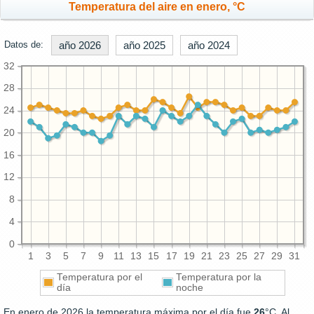
Temperatura del aire en enero, °C
Datos de:
año 2026
año 2025
año 2024
32
28
24
20
16
12
8
4
0
1
3
5
7
9
11
13
15
17
19
21
23
25
27
29
31
Temperatura por el
Temperatura por la
día
noche
En enero de 2026 la temperatura máxima por el día fue
26
°C. Al