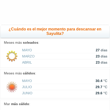
¿Cuándo es el mejor momento para descansar en
Sayulita?
Meses más
soleados
:
MAYO
27
días
MARZO
23
días
ABRIL
23
días
Meses más
cálidos
:
MAYO
30.4
°C
JULIO
29.7
°C
JUNIO
29.6
°C
Mar
más cálido
: