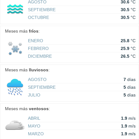
AGOSTO
30.6
°C
SEPTIEMBRE
30.5
°C
OCTUBRE
30.5
°C
Meses más
fríos
:
ENERO
25.8
°C
FEBRERO
25.9
°C
DICIEMBRE
26.5
°C
Meses más
lluviosos
:
AGOSTO
7
días
SEPTIEMBRE
5
días
JULIO
5
días
Meses más
ventosos
:
ABRIL
1.9
m/s
MAYO
1.9
m/s
MARZO
1.9
m/s