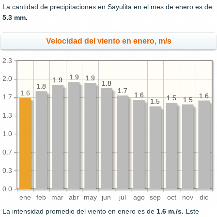
La cantidad de precipitaciones en Sayulita en el mes de enero es de
5.3 mm.
Velocidad del viento en enero, m/s
2.3
1.9
1.9
1.9
1.9
2.0
1.9
1.9
1.8
1.8
1.8
1.8
1.7
1.7
1.6
1.6
1.6
1.6
1.6
1.7
1.5
1.5
1.5
1.5
1.5
1.5
1.3
1.0
0.7
0.3
0.0
ene
feb
mar
abr
may
jun
jul
ago
sep
oct
nov
dic
La intensidad promedio del viento en enero es de
1.6 m./s.
Este