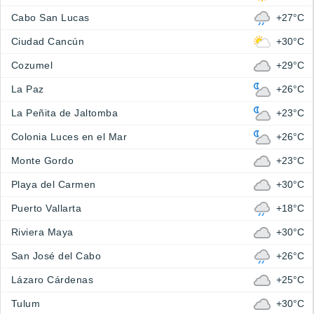
Cabo San Lucas
+27°C
Ciudad Cancún
+30°C
Cozumel
+29°C
La Paz
+26°C
La Peñita de Jaltomba
+23°C
Colonia Luces en el Mar
+26°C
Monte Gordo
+23°C
Playa del Carmen
+30°C
Puerto Vallarta
+18°C
Riviera Maya
+30°C
San José del Cabo
+26°C
Lázaro Cárdenas
+25°C
Tulum
+30°C