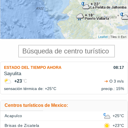
Leaflet
| Tiles © Esri
ESTADO DEL TIEMPO AHORA
08:17
Sayulita
+23
°C
O 3 m/s
sensación térmica de: +25°
C
precip.: 15%
Centros turísticos de Mexico:
Acapulco
+25°C
Brisas de Zicatela
+23°C