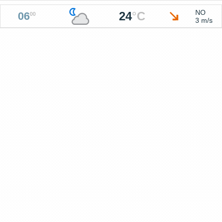
NO
24
°
C
06
00
3 m/s