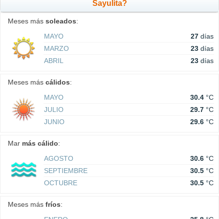
Sayulita?
Meses más
soleados
:
MAYO
27
días
MARZO
23
días
ABRIL
23
días
Meses más
cálidos
:
MAYO
30.4
°C
JULIO
29.7
°C
JUNIO
29.6
°C
Mar
más cálido
:
AGOSTO
30.6
°C
SEPTIEMBRE
30.5
°C
OCTUBRE
30.5
°C
Meses más
fríos
: