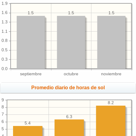
1.9
1.6
1.5
1.5
1.5
1.3
1.1
0.8
0.5
0.3
0.0
septiembre
octubre
noviembre
Promedio diario de horas de sol
9
8.2
8
7
6.3
6
5.4
5