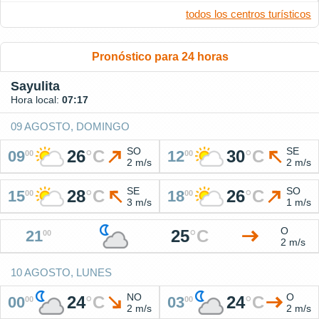
todos los centros turísticos
Pronóstico para 24 horas
Sayulita
Hora local:
07:17
09 AGOSTO, DOMINGO
SO
SE
26
°
C
30
°
C
09
12
00
00
2 m/s
2 m/s
SE
SO
28
°
C
26
°
C
15
18
00
00
3 m/s
1 m/s
O
25
°
C
21
00
2 m/s
10 AGOSTO, LUNES
NO
O
24
°
C
24
°
C
00
03
00
00
2 m/s
2 m/s