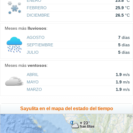
ENERO
25.8
°C
FEBRERO
25.9
°C
DICIEMBRE
26.5
°C
Meses más
lluviosos
:
AGOSTO
7
días
SEPTIEMBRE
5
días
JULIO
5
días
Meses más
ventosos
:
ABRIL
1.9
m/s
MAYO
1.9
m/s
MARZO
1.9
m/s
Sayulita en el mapa del estado del tiempo