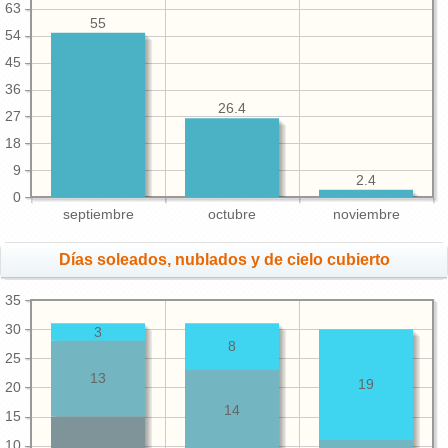
63
55
54
45
36
26.4
27
18
9
2.4
0
septiembre
octubre
noviembre
Días soleados, nublados y de cielo cubierto
35
30
3
8
25
13
19
20
14
15
10